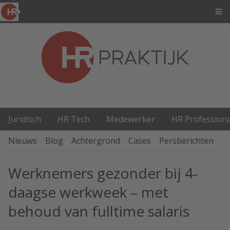
Juridisch
HR Tech
Medewerker
HR Professiona
Nieuws
Blog
Achtergrond
Cases
Persberichten
P
Werknemers gezonder bij 4-
daagse werkweek – met
behoud van fulltime salaris