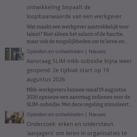
ontwikkeling bepaalt de
loopbaanwaarde van een werkgever
Wat maakt een werkgever aantrekkelijk voor
talent? Niet alleen het salaris of de functie,
maar ook de mogelijkheden om te leren en
ervaring op te doen. Onderzoek naar de
Opleiden en ontwikkelen
|
Nieuws
loopbanen van werknemers laat zien dat de
Aanvraag SLIM-mkb-subsidie bijna weer
ontwikkelkansen binnen een organisatie op
geopend: 2e tijdvak start op 19
langere termijn verschil kunnen maken.
augustus 2026
Mkb-werkgevers kunnen vanaf 19 augustus
2026 opnieuw een aanvraag indienen voor de
SLIM-subsidie. Met deze regeling stimuleert
het ministerie van Sociale Zaken en
Opleiden en ontwikkelen
|
Nieuws
Werkgelegenheid leren en ontwikkelen
Onderzoek: erken en ondersteun
binnen organisaties.
‘aanjagers’ om leren in organisaties te