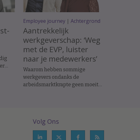
Employee journey
|
Achtergrond
st-
Aantrekkelijk
werkgeverschap: ‘Weg
met de EVP, luister
naar je medewerkers’
edig
er
Waarom hebben sommige
dagen
werkgevers ondanks de
arbeidsmarktkrapte geen moeite
om mensen te vinden?
nemer
Recruitmentstrateeg Arjan Elbers
en overtuigingsexpert Nicol
sten
Tadema geven naar aanleiding
emen;
Volg Ons
van hun nieuwe boek antwoord op
iekte
die vraag. Inclusief voorbeelden
loon
uit de praktijk bij onder meer