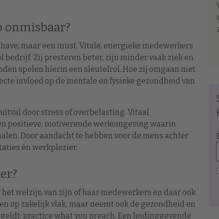
p onmisbaar?
to-have, maar een must. Vitale, energieke medewerkers
bedrijf. Zij presteren beter, zijn minder vaak ziek en
nden spelen hierin een sleutelrol. Hoe zij omgaan met
ecte invloed op de mentale en fysieke gezondheid van
itval door stress of overbelasting. Vitaal
een positieve, motiverende werkomgeving waarin
halen. Door aandacht te hebben voor de mens achter
aties én werkplezier.
er?
or het welzijn van zijn of haar medewerkers en daar ook
oelen op zakelijk vlak, maar neemt ook de gezondheid en
 geldt: practice what you preach. Een leidinggevende