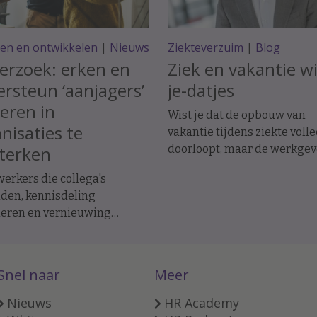
den en ontwikkelen
|
Nieuws
Ziekteverzuim
|
Blog
erzoek: erken en
Ziek en vakantie wi
rsteun ‘aanjagers’
je-datjes
eren in
Wist je dat de opbouw van
nisaties te
vakantie tijdens ziekte voll
terken
doorloopt, maar de werkgev
tijdens ziekte wel vakantie
rkers die collega's
kan afschrijven wanneer de
den, kennisdeling
werknemer vakantie
leren en vernieuwing
geniet/opneemt; een werk
en, vervullen vaak een
op wie geen re-
lrol in organisaties. Toch
integratieverplichtingen ru
 zij lang niet altijd de
geen vakantie hoeft op te n
Snel naar
Meer
ning en ondersteuning die
als een werknemer tijdens z
or nodig is. Onderzoekers
Nieuws
HR Academy
geen/minder recht heeft op 
n ervoor dat HR en