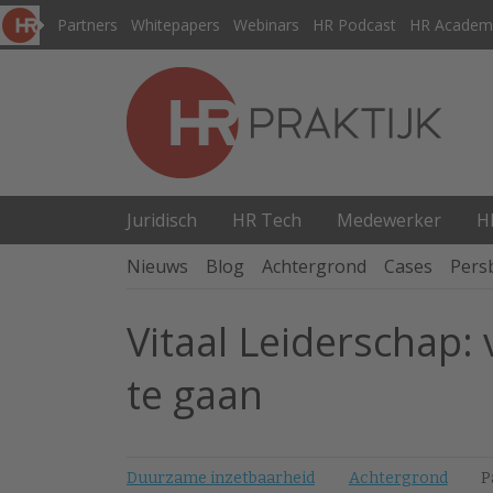
Partners
Whitepapers
Webinars
HR Podcast
HR Academ
Juridisch
HR Tech
Medewerker
H
Nieuws
Blog
Achtergrond
Cases
Pers
Vitaal Leiderschap: 
te gaan
Duurzame inzetbaarheid
Achtergrond
P