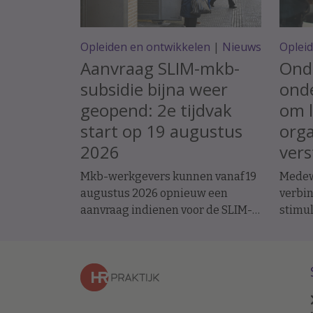
Opleiden en ontwikkelen
|
Nieuws
Oplei
Aanvraag SLIM-mkb-
Ond
subsidie bijna weer
onde
geopend: 2e tijdvak
om l
start op 19 augustus
orga
2026
vers
Mkb-werkgevers kunnen vanaf 19
Medewe
augustus 2026 opnieuw een
verbin
aanvraag indienen voor de SLIM-
stimu
subsidie. Met deze regeling
aanjag
stimuleert het ministerie van
sleute
Sociale Zaken en
krijgen
Werkgelegenheid leren en
erken
ontwikkelen binnen organisaties.
daarvo
pleite