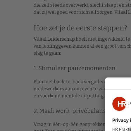
die zelf steeds overwerkt, slecht slaapt en s
dat zij wél goed voor zichzelf zorgen. Vitaal
Hoe zet je de eerste stappen?
Vitaal Leiderschap hoeft niet ingewikkeld te
van leidinggeven kunnen al een groot versch
slag te gaan:
1. Stimuleer pauzemomenten
Plan niet back-to-back vergaderingen, maar
medewerkers aan om even te wandelen of een 
en voorkomt mentale uitputting.
2. Maak werk-privébalans bespree
Vraag in één-op-één gesprekken niet alleen 