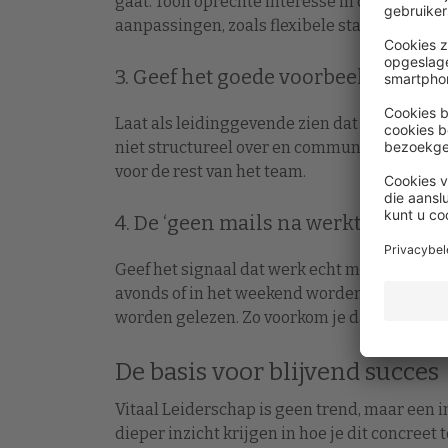
gaat. Toon oprechte interesse in de balans tu
aanpassingen, zoals flexibele starttijden.
3. Geef het goede voorbeeld
Laat als leidinggevende zien dat je zelf b
niet structureel over en communiceer open ov
voor de rest van het team.
4. De ‘geen mails na werktijd’-afsp
Geef het signaal dat werk echt mag stoppen n
avonds of in het weekend worden gestuurd,
worden gelezen. Zo voorkom je dat mensen zi
De basis voor blijvend succes
Vitaal Leiderschap is geen trend, maar een i
dieper inzicht krijgen in hoe je dit concree