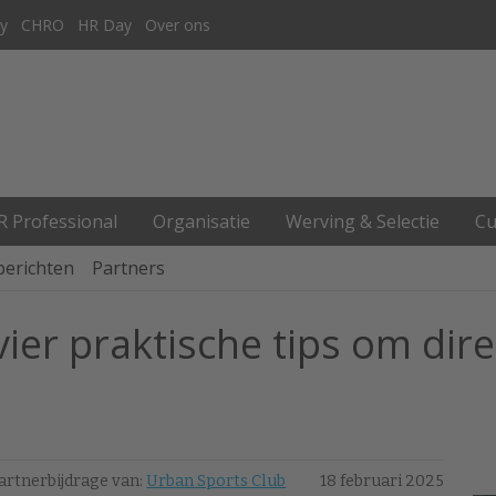
y
CHRO
HR Day
Over ons
R Professional
Organisatie
Werving & Selectie
Cu
berichten
Partners
vier praktische tips om dir
artnerbijdrage van:
Urban Sports Club
18 februari 2025