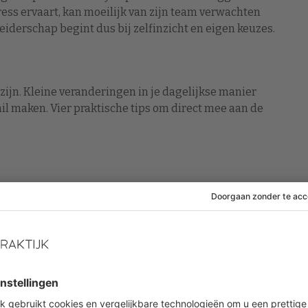
tress ervaart, kan moeilijk van zijn team verwachten
 Leiderschap begint dus bij zelfinzicht en eigen keuzes.
 zijn. Kleine veranderingen in je dagelijkse manier
il maken. Vier praktische tips om direct mee aan de
 geef ruimte voor korte pauzes tussendoor. Moedig
frisse neus te halen. Dit bevordert de concentratie
kbaar
naar voortgang op projecten, maar ook hoe het écht