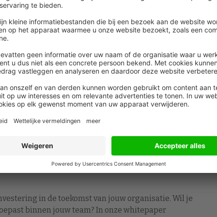
ssen werk en privé. Vaak zit een oplossing in kleine
ewust omgaat met je gezondheid. Neem pauzes, werk
er hoe je voor jezelf zorgt. Jouw gedrag zet de toon
raak
a werktijd. Spreek bijvoorbeeld af dat mails die ’s
 standaard pas de volgende werkdag hoeven te
ch constant ‘aan’ voelen staan.
nvestering in de toekomst van jouw organisatie. Wil je
t toepast binnen jouw team? In onze whitepaper