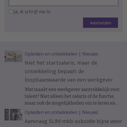
Ja, ik schrijf me in
Opleiden en ontwikkelen
|
Nieuws
Niet het startsalaris, maar de
ontwikkeling bepaalt de
loopbaanwaarde van een werkgever
Wat maakt een werkgever aantrekkelijk voor
talent? Niet alleen het salaris of de functie,
maar ook de mogelijkheden om te leren en
ervaring op te doen. Onderzoek naar de
Opleiden en ontwikkelen
|
Nieuws
loopbanen van werknemers laat zien dat de
Aanvraag SLIM-mkb-subsidie bijna weer
ontwikkelkansen binnen een organisatie op