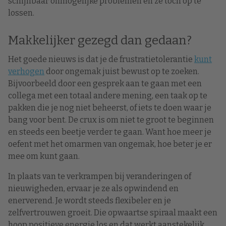
schijnbaar onmogelijke problemen en ze toch op te
lossen.
Makkelijker gezegd dan gedaan?
Het goede nieuws is dat je de frustratietolerantie
kunt
verhogen
door ongemak juist bewust op te zoeken.
Bijvoorbeeld door een gesprek aan te gaan met een
collega met een totaal andere mening, een taak op te
pakken die je nog niet beheerst, of iets te doen waar je
bang voor bent. De crux is om niet te groot te beginnen
en steeds een beetje verder te gaan. Want hoe meer je
oefent met het omarmen van ongemak, hoe beter je er
mee om kunt gaan.
In plaats van te verkrampen bij veranderingen of
nieuwigheden, ervaar je ze als opwindend en
enerverend. Je wordt steeds flexibeler en je
zelfvertrouwen groeit. Die opwaartse spiraal maakt een
hoop positieve energie los en dat werkt aanstekelijk.