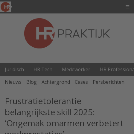
Juridisch
HR Tech
Medewerker
HR Professiona
Nieuws
Blog
Achtergrond
Cases
Persberichten
P
Frustratietolerantie
belangrijkste skill 2025:
‘Ongemak omarmen verbetert