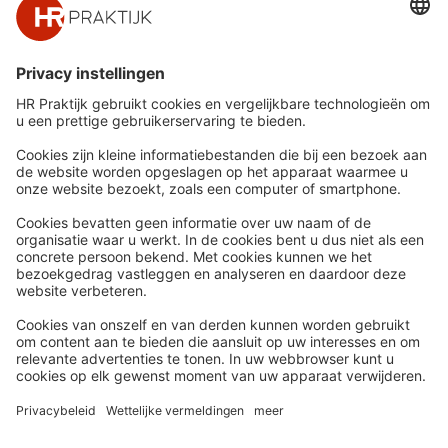
Snel naar
Meer
Nieuws
HR Academy
Whitepapers
HR Podcast
Webinars
CHRO
Word lid
HR Day
Contact
Volg Ons