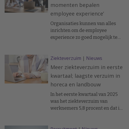
versterken van digitale
momenten bepalen
vaardigheden, investeren in een
employee experience’
gezondere (beroeps)bevolking,
bevorderen van mobiliteit en het
Organisaties kunnen van alles
integreren van mensen met een
inrichten om de employee
kwetsbare positie op de
experience zo goed mogelijk te
arbeidsmarkt.
maken. Maar wat er echt toe doet
zijn de kleine, persoonlijke
Ziekteverzuim
|
Nieuws
momenten, en meestal
ongepland.
Meer ziekteverzuim in eerste
kwartaal; laagste verzuim in
horeca en landbouw
In het eerste kwartaal van 2025
was het ziekteverzuim van
werknemers 5,8 procent en dat is
hoger dan een jaar eerder.