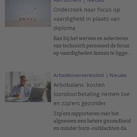
Recruitment
|
Nieuws
Onderzoek naar focus op
vaardigheid in plaats van
diploma
Kan bij het werven en selecteren
van technisch personeel de focus
op vaardigheden komen te liggen
in plaats van op het diploma? Een
consortium onder leiding van
Arbeidsovereenkomst
|
Nieuws
organisatiepsychologen van de
Erasmus Universiteit Rotterdam
Arbobalans: kosten
en Tilburg University gaat dit
loondoorbetaling nemen toe
onderzoeken, in samenwerking
en zzp’ers gezonder
met maatschappelijke partijen.
Zzp'ers rapporteren over het
algemeen een betere gezondheid
en minder burn-outklachten dan
werknemers. Dit blijkt uit de