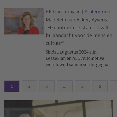
nieuwe Arbobalans van TNO.
HR-transformatie
|
Achtergrond
Madelein van Acker, Ayvens:
“Elke integratie staat of valt
bij aandacht voor de mens en
cultuur”
Sinds 1 augustus 2024 zijn
LeasePlan en ALD Automotive
wereldwijd samen verdergegaan
als Ayvens. Madelein van Acker
leidde als HR Director het
integratietraject in Nederland.
1
2
3
…
5
6
Het smeden van een nieuwe,
gezamenlijke cultuur was haar
grootste uitdaging.