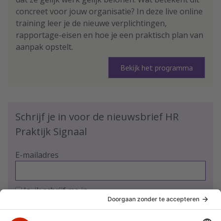
concreet voor jouw organisatie? In deze live online
training leer je de nieuwe verplichtingen,
rapportage-eisen en hoe je een praktisch plan van
aanpak opstelt.
Bekijk het programma
Schrijf je in voor de nieuwsbrief HR
Praktijk Signaal
E-mailadres
Ja, ik schrijf me in