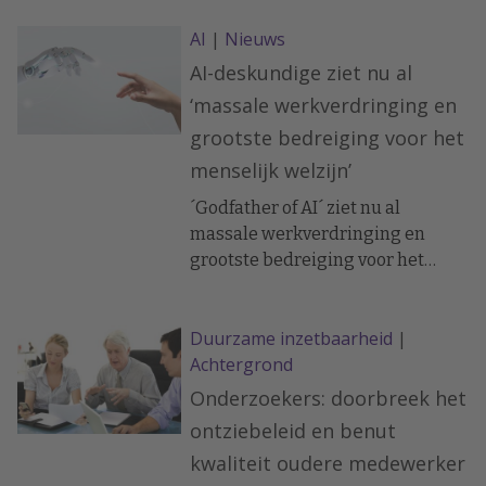
energie tot je krijgt en een
AI
|
Nieuws
winterdip voorkomt.
AI-deskundige ziet nu al
‘massale werkverdringing en
grootste bedreiging voor het
menselijk welzijn’
´Godfather of AI´ ziet nu al
massale werkverdringing en
grootste bedreiging voor het
menselijk welzijn.
Duurzame inzetbaarheid
|
Achtergrond
Onderzoekers: doorbreek het
ontziebeleid en benut
kwaliteit oudere medewerker