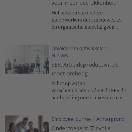
voor meer betrokkenheid
Het ontzien van oudere
medewerkers doet medewerker
én organisatie meestal geen
goed. Het is beter in te zetten op
behoud en de specifieke
Opleiden en ontwikkelen
|
kwaliteiten van ouderen te
Nieuws
benutten, concluderen
onderzoekers van Tilburg
SER: Arbeidsproductiviteit
University.
moet omhoog
In het op 20 juni
verschenen advies doet de SER de
aanbeveling om te investeren in
menselijk kapitaal: verbetering
van het funderend- en
Employee journey
|
Achtergrond
beroepsonderwijs, organiseren
van leven lang ontwikkelen,
Onderzoekers: ‘Zinvolle