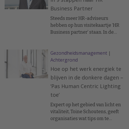
Business Partner
Steeds meer HR-adviseurs
hebben op hun visitekaartje ‘HR
Business partner’ staan. In de
praktijk komt van die rol vaak nog
te weinig terecht, merkt Jan Tjerk
Gezondheidsmanagement
|
Boonstra, principal consultant van
Achtergrond
de Human Capital Group en al
tien jaar docent van de
Hoe op het werk energiek te
masterclass HR Business Partner
blijven in de donkere dagen –
van HR Academy. Met een
‘Pas Human Centric Lighting
stappenplan helpt hij HRM’ers op
toe’
weg.
Expert op het gebied van licht en
vitaliteit, Toine Schoutens, geeft
organisaties wat tips om te
zorgen dat je genoeg licht en dus