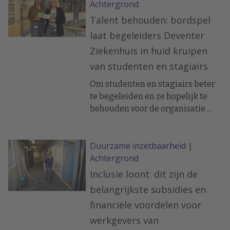
Achtergrond
Talent behouden: bordspel
laat begeleiders Deventer
Ziekenhuis in huid kruipen
van studenten en stagiairs
Om studenten en stagiairs beter
te begeleiden en ze hopelijk te
behouden voor de organisatie
heeft de L&D-afdeling van het
Deventer Ziekenhuis een
Duurzame inzetbaarheid
|
bordspel ontwikkeld . L&D-
Achtergrond
adviseur Arenda Vos: “Je merkt
dat men na het spel de generatie
Inclusie loont: dit zijn de
die nu voor het eerst de werkvloer
belangrijkste subsidies en
betreedt met andere ogen gaat
financiële voordelen voor
bekijken”
werkgevers van