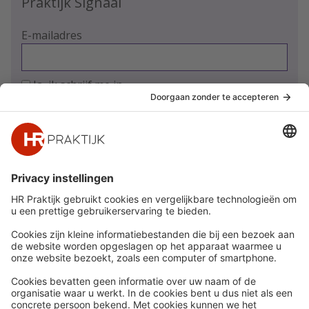
Praktijk Signaal
E-mailadres
Ja, ik schrijf me in
Snel naar
Meer
Nieuws
HR Academy
Whitepapers
HR Podcast
Webinars
CHRO
Word lid
HR Day
Contact