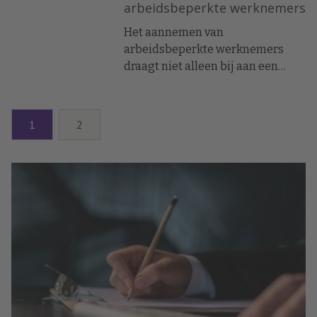
arbeidsbeperkte werknemers
Het aannemen van
arbeidsbeperkte werknemers
draagt niet alleen bij aan een
inclusieve arbeidsmarkt, een
positief bedrijfsimago en een
fijne bedrijfscultuur, het biedt
1
2
werkgevers ook een aantal
belangrijke financiële voordelen.
In dit artikel lees je welke
manieren er zijn om kosten te
besparen.