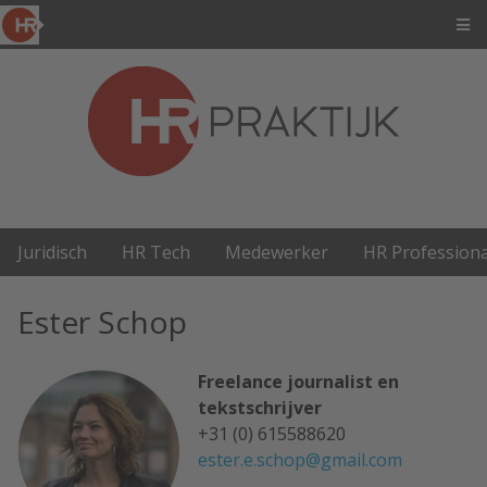
Juridisch
HR Tech
Medewerker
HR Professiona
Ester Schop
Freelance journalist en
tekstschrijver
+31 (0) 615588620
ester.e.schop@gmail.com