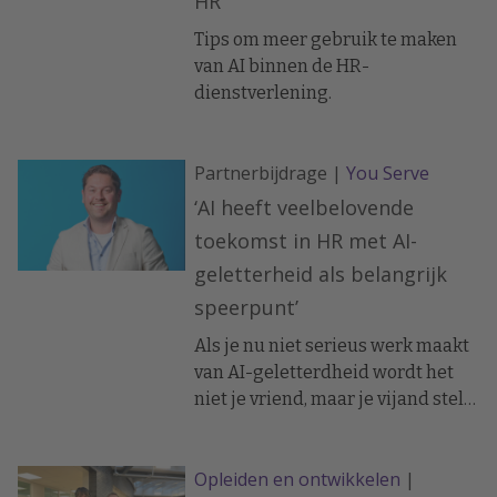
HR’
Tips om meer gebruik te maken
van AI binnen de HR-
dienstverlening.
Partnerbijdrage |
You Serve
‘AI heeft veelbelovende
toekomst in HR met AI-
geletterheid als belangrijk
speerpunt’
Als je nu niet serieus werk maakt
van AI-geletterdheid wordt het
niet je vriend, maar je vijand stelt
Kevin Martens van Visma
YouServe.
Opleiden en ontwikkelen
|