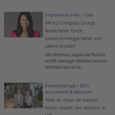
meebrengen. Managementboek
van het jaar-auteurs Anneke Valk
Employee journey
|
Case
en Filip De Groeve laten zien hoe
HR menopauze bespreekbaar én
HR bij Compass Group
ondersteunend kan maken.
Nederland: ‘Onze
luisterstrategie helpt ons
talent binden’
HR-directeur Jaques de Hulster
en HR-manager Nelleke Ariaans
vertellen hoe ze de
medewerkersbetrokkenheid de
afgelopen jaren hebben vergroot.
Partnerbijdrage |
BDO
Accountants & Adviseurs
‘Niet AI, maar de human
touch maakt het verschil in