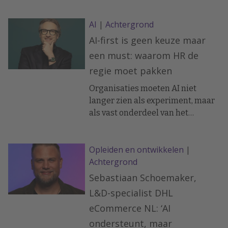
AI
|
Achtergrond
AI-first is geen keuze maar
een must: waarom HR de
regie moet pakken
Organisaties moeten AI niet
langer zien als experiment, maar
als vast onderdeel van het
werkproces – en HR speelt daarin
een cruciale rol.
Opleiden en ontwikkelen
|
Achtergrond
Sebastiaan Schoemaker,
L&D-specialist DHL
eCommerce NL: ‘AI
ondersteunt, maar