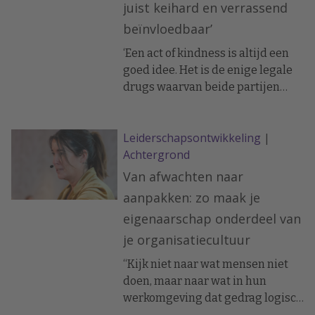
juist keihard en verrassend
beïnvloedbaar’
‘Een act of kindness is altijd een
goed idee. Het is de enige legale
drugs waarvan beide partijen
high worden.’
Leiderschapsontwikkeling
|
Achtergrond
Van afwachten naar
aanpakken: zo maak je
eigenaarschap onderdeel van
je organisatiecultuur
“Kijk niet naar wat mensen niet
doen, maar naar wat in hun
werkomgeving dat gedrag logisch
maakt.”