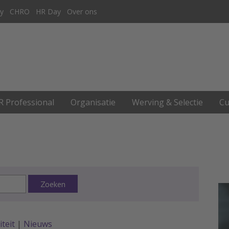
y
CHRO
HR Day
Over ons
R Professional
Organisatie
Werving & Selectie
Cu
Zoeken
iteit
|
Nieuws