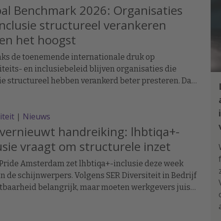
al Benchmark 2026: Organisaties
inclusie structureel verankeren
en het hoogst
ks de toenemende internationale druk op
iteits- en inclusiebeleid blijven organisaties die
ie structureel hebben verankerd beter presteren. Dat
 uit de Workplace Pride Global Benchmark 2026,
n werkgevers worden beoordeeld op hun lhbtiq+-
iteit
|
Nieuws
iebeleid.
vernieuwt handreiking: lhbtiqa+-
usie vraagt om structurele inzet
Pride Amsterdam zet lhbtiqa+-inclusie deze week
in de schijnwerpers. Volgens SER Diversiteit in Bedrijf
htbaarheid belangrijk, maar moeten werkgevers juist
iten Pride werken aan een inclusieve en veilige
mgeving. Daarom heeft de SER de handreiking