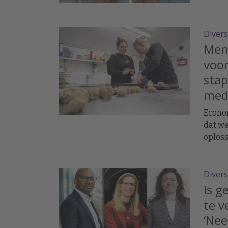
Stückr
blijkt
vermin
Divers
Men
voor
stap
mede
Econo
dat we
oploss
mensen
Divers
Is 
te v
‘Nee