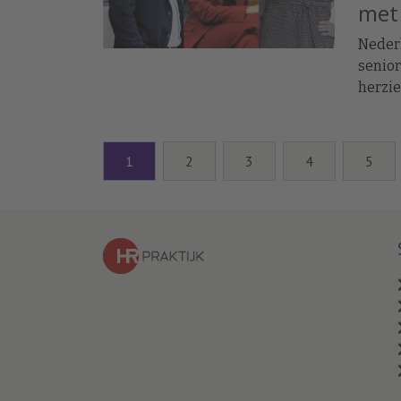
met
Neder
senior
herzie
aldus 
prakti
1
2
3
4
5