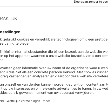
raties verbinden begint met
iteit
ad de whitepaper 'Generaties op de werkvloer' en
 hoe je vitaliteit en samenwerking structureel
rkt.
iteit
|
Podcast
odiversiteit op de werkvloer: ‘Kijk
bij labels en ga naar de behoefte’
ebben introversie, hoogbegaafdheid en ADHD met
 gemeen? En belangrijker: wat betekent dat voor hoe
rk organiseren? In de podcast Werkdrukdrukdruk
kt stress- en burn-outcoach Melissa Schouman met
en auteur Karolien Koolhof over neurodiversiteit en