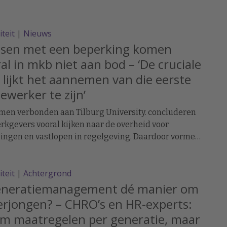
adt wringt dat met eerder onderzoek, waaruit juist
 dat gestandaardiseerde werkwijzen discriminatie
deren en diversiteit vergroten.
iteit
|
Nieuws
sen met een beperking komen
al in mkb niet aan bod – ‘De cruciale
 lijkt het aannemen van die eerste
werker te zijn’
men verbonden aan Tilburg University. concluderen
rkgevers vooral kijken naar de overheid voor
ingen en vastlopen in regelgeving. Daardoor vormen
 met een beperking ‘een enorm onbenut potentieel’.
iteit
|
Achtergrond
generatiemanagement dé manier om
erjongen? – CHRO’s en HR-experts:
m maatregelen per generatie, maar