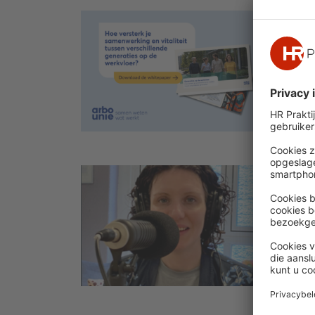
Gene
vital
Downlo
ontdek
verste
Divers
Neur
voor
Wat h
elkaar
we we
spree
coach 