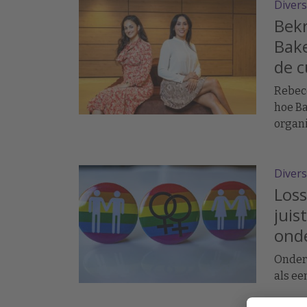
Lhbtiq
Divers
verni
Bekr
Bake
de c
Rebec
hoe Ba
organi
Divers
Loss
juis
onde
Onder
als ee