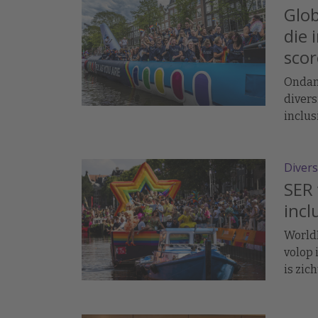
Glob
die 
scor
Ondan
divers
inclus
blijkt
waari
Divers
inclus
SER 
incl
World
volop 
is zic
ook bu
werko