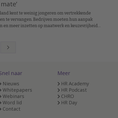
 mate’
land kent te weinig jongeren om vertrekkende
en te vervangen. Bedrijven moeten hun aanpak
n en meer inzetten op maatwerk en keuzevrijheid
deskundigen. Enkele CHRO's vertellen hoe zij dit in de
jk vormgeven.
Snel naar
Meer
Nieuws
HR Academy
Whitepapers
HR Podcast
Webinars
CHRO
Word lid
HR Day
Contact