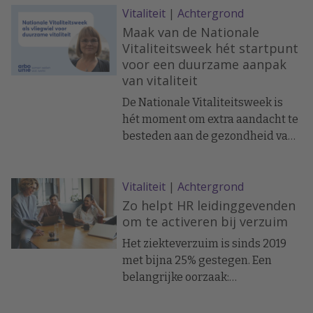
Vitaliteit
|
Achtergrond
kosten snel op. Ontdek in deze
whitepaper hoe je grip krijgt op
Maak van de Nationale
langdurig verzuim én resultaat
Vitaliteitsweek hét startpunt
voor een duurzame aanpak
boekt met een re-
van vitaliteit
integratieaanpak die werkt.
De Nationale Vitaliteitsweek is
hét moment om extra aandacht te
besteden aan de gezondheid van
medewerkers. Veel organisaties
grijpen deze week aan om
Vitaliteit
|
Achtergrond
eenmalig iets te organiseren: een
workshop, een smoothiebar of een
Zo helpt HR leidinggevenden
inspiratiesessie. Goed begin,
om te activeren bij verzuim
maar zorg dat het daar niet bij
Het ziekteverzuim is sinds 2019
blijft. De echte winst zit in de stap
met bijna 25% gestegen. Een
erna. Want duurzame vitaliteit
belangrijke oorzaak:
vraagt om meer dan één losse
leidinggevenden die zelf het
actie.
probleem willen oplossen in