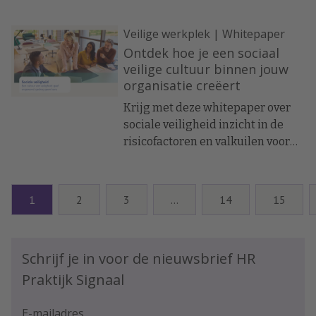
bestuurder bij Arbo Unie, deelt
Veilige werkplek | Whitepaper
zijn inzichten en aanbevelingen.
Ontdek hoe je een sociaal
veilige cultuur binnen jouw
organisatie creëert
Krijg met deze whitepaper over
sociale veiligheid inzicht in de
risicofactoren en valkuilen voor
ongewenst gedrag. En wat de rol
van leidinggevenden en/of
cultuurdragers is
1
2
3
…
14
15
Schrijf je in voor de nieuwsbrief HR
Praktijk Signaal
E-mailadres