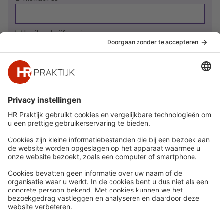
Ja, ik schrijf me in
Snel naar
Meer
Nieuws
HR Academy
Whitepapers
HR Podcast
Webinars
CHRO
Word lid
HR Day
Contact