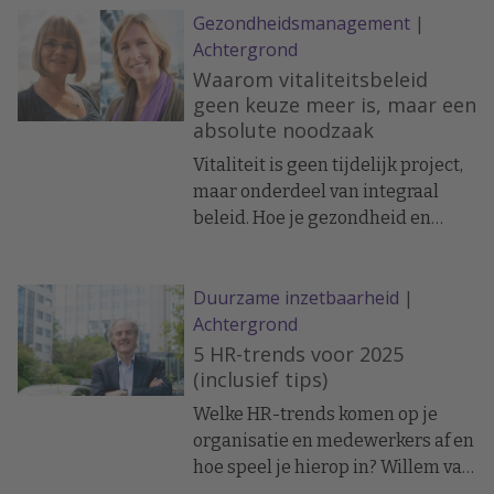
Gezondheidsmanagement
|
plaats van de medewerker te
Achtergrond
activeren. Dat lijkt behulpzaam,
maar vertraagt herstel en
Waarom vitaliteitsbeleid
vergroot de kans op terugval.
geen keuze meer is, maar een
absolute noodzaak
Vitaliteit is geen tijdelijk project,
maar onderdeel van integraal
beleid. Hoe je gezondheid en
vitaliteit in je organisatie borgt
leggen Yvonne Kersten, directeur
Duurzame inzetbaarheid
|
PMO/PAGO/Vitaliteit bij Arbo
Achtergrond
Unie, en Health Officer Wendel
Post uit.
5 HR-trends voor 2025
(inclusief tips)
Welke HR-trends komen op je
organisatie en medewerkers af en
hoe speel je hierop in? Willem van
Rhenen, bedrijfsarts en