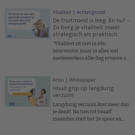
Volgens de sectorspecialisten van
Vitaliteit
|
Achtergrond
Arbo Unie vraagt effectief
verzuimbeleid juist om inzicht in
De fruitmand is leeg. En nu? –
de specifieke risico’s en
Zo borg je vitaliteit zowel
strategisch als praktisch
ontwikkelingen binnen een
branche.
“Vitaliteit zit niet in één
interventie, maar in alles wat
medewerkers elke dag ervaren op
hun werk,” zegt Yvonne Kersten,
directeur PMO/PAGO/Vitaliteit bij
Arbo | Whitepaper
Arbo Unie. In dit artikel laat zij
zien hoe HR vitaliteit zowel
Houd grip op langdurig
strategisch als praktisch kan
verzuim
borgen in de organisatie.
Langdurig verzuim kost meer dan
je denkt. Na tien tot twaalf
maanden start het 2e spoor en
daar gaat het vaak mis. Zonder de
juiste aandacht lopen risico's en