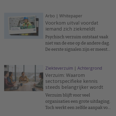
samenwerking structureel
versterkt.
Arbo | Whitepaper
Voorkom uitval voordat
iemand zich ziekmeldt
Psychisch verzuim ontstaat vaak
niet van de ene op de andere dag.
De eerste signalen zijn er meestal
al eerder: vaker kort verzuim,
minder energie, stress of verlies
Ziekteverzuim
|
Achtergrond
van overzicht.
Verzuim: Waarom
sectorspecifieke kennis
steeds belangrijker wordt
Verzuim blijft voor veel
organisaties een grote uitdaging.
Toch werkt een zelfde aanpak voor
alle sectoren steeds minder goed.