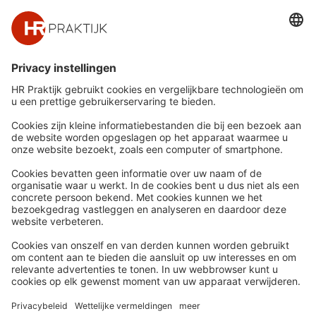
‘Ondersteuning Werkgevers Inzet
Statushouders’. Deze subsidie is bedoeld voor
extra begeleiding, zoals het leren van vaktaal
en het wennen aan de bedrijfscultuur.
Snel naar
Meer
Nieuws
HR Academy
Whitepapers
HR Podcast
Webinars
CHRO
Word lid
HR Day
Contact
Volg Ons