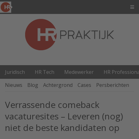
Juridisch
HR Tech
Medewerker
HR Professiona
Nieuws
Blog
Achtergrond
Cases
Persberichten
P
Verrassende comeback
vacaturesites – Leveren (nog)
niet de beste kandidaten op