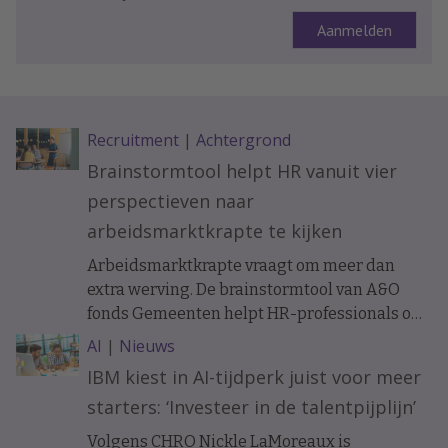
Recruitment
|
Achtergrond
Brainstormtool helpt HR vanuit vier
perspectieven naar
arbeidsmarktkrapte te kijken
Arbeidsmarktkrapte vraagt om meer dan
extra werving. De brainstormtool van A&O
fonds Gemeenten helpt HR-professionals om
samen met managers, financials, IT-
AI
|
Nieuws
specialisten en medewerkers uit de business
IBM kiest in AI-tijdperk juist voor meer
personeelsvraagstukken vanuit vier
starters: ‘Investeer in de talentpijplijn’
verschillende perspectieven te bekijken. Dat
moet leiden tot nieuwe oplossingen voor
Volgens CHRO Nickle LaMoreaux is