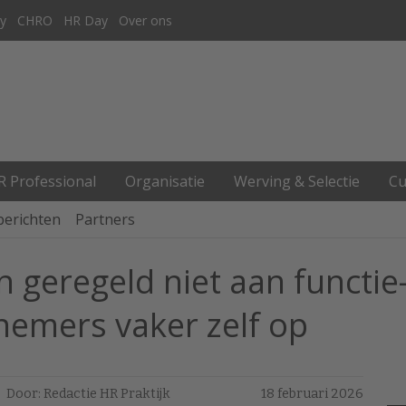
y
CHRO
HR Day
Over ons
R Professional
Organisatie
Werving & Selectie
Cu
berichten
Partners
en geregeld niet aan functi
nemers vaker zelf op
Door: Redactie HR Praktijk
18 februari 2026