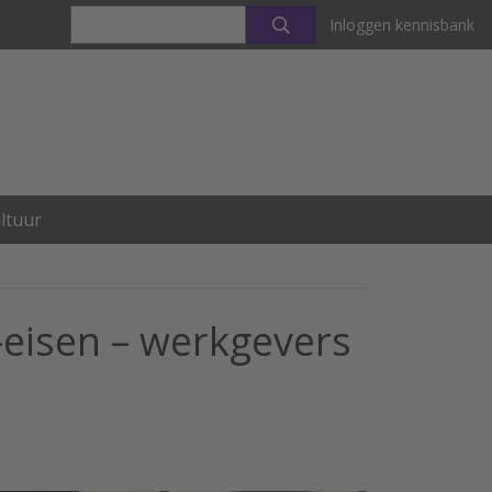
Inloggen kennisbank
ltuur
e-eisen – werkgevers