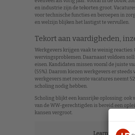
evenveel als vorig jaar. Vooral in de bouw, zo
en industrie zijn de tekorten groot. Vacature
voor technische functies en beroepen in zor
en welzijn blijken het lastigst te vervullen.
Tekort aan vaardigheden, inz
Werkgevers krijgen vaak te weinig reacties:
wervingsproblemen. Daarnaast voldoen solli
eisen. Kandidaten missen vooral de juiste v
(55%). Daarom kiezen werkgevers er steeds v
werkgevers met recente vacatures neemt 52
scholing nodig hebben.
Scholing blijkt een kansrijke oplossing: oo
van de WW-gerechtigden is bereid een oplei
kansen vergroot.
Learning & Deve