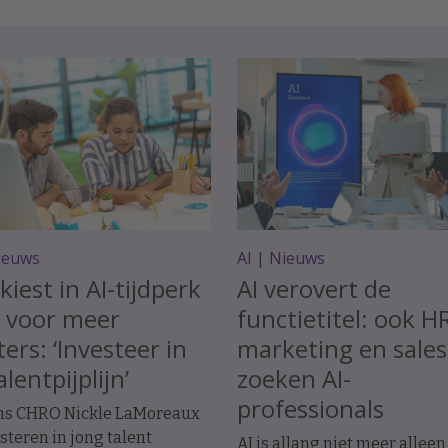
ieuws
AI
|
Nieuws
kiest in AI-tijdperk
AI verovert de
t voor meer
functietitel: ook H
ters: ‘Investeer in
marketing en sales
alentpijplijn’
zoeken AI-
professionals
ns CHRO Nickle LaMoreaux
esteren in jong talent
AI is allang niet meer alleen