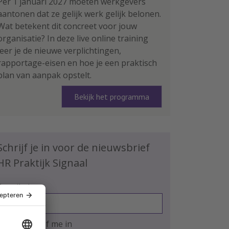
Per 1 januari 2027 moeten werkgevers
aantonen dat ze gelijk werk gelijk belonen.
Wat betekent dit concreet voor jouw
organisatie? In deze live online training
leer je de nieuwe verplichtingen,
rapportage-eisen en hoe je een praktisch
plan van aanpak opstelt.
Bekijk het programma
Schrijf je in voor de nieuwsbrief
HR Praktijk Signaal
E-mailadres
Ja, ik schrijf me in