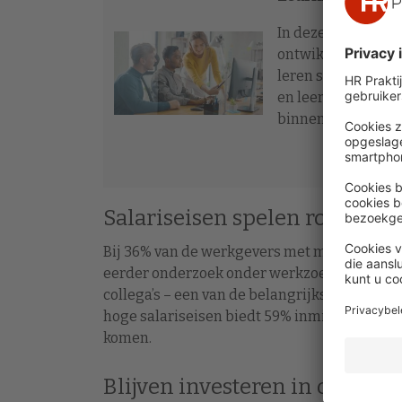
In deze training kr
ontwikkelbehoeften
leren stimuleert op
en leert talentma
binnen jouw organ
Salariseisen spelen rol
Bij 36% van de werkgevers met moeilijk vervu
eerder onderzoek onder werkzoekenden blijkt
collega’s – een van de belangrijkste baancr
hoge salariseisen biedt 59% inmiddels bet
komen.
Blijven investeren in ontwikk