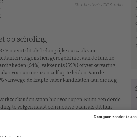
rg
Shutterstock / DC Studio
s
g
et op scholing
 87% noemt dit als belangrijke oorzaak van
citanten volgens hen geregeld niet aan de functie-
aardigheden (64%), vakkennis (59%) of werkervaring
aker voor om mensen zelf op te leiden. Van de
% vanwege de krapte vaker kandidaten aan die nog
k werkzoekenden staan hier voor open. Ruim een derde
ding te volgen naast een nieuwe baan als dit hun
lopment voor HR-professionals