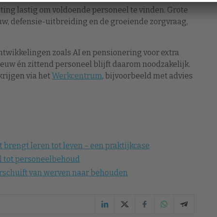
hting lastig om voldoende personeel te vinden. Grote
, defensie-uitbreiding en de groeiende zorgvraag,
twikkelingen zoals AI en pensionering voor extra
ieuw én zittend personeel blijft daarom noodzakelijk.
rijgen via het
Werkcentrum
, bijvoorbeeld met advies
t brengt leren tot leven – een praktijkcase
tel tot personeelbehoud
erschuift van werven naar behouden