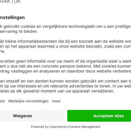
ijg je actuele inzichten over L&D, leer je
 scherp in kaart te brengen en ontdek je hoe je
 de werkvloer. Je positioneert jezelf sterker in je rol
nagement inzetten als strategisch instrument
isatie.
Versterk jouw rol
lbare vacatures spelen salariseisen een rol. Uit
 dat salaris – naast een goede werksfeer en fijne
iteria is. Van de werkgevers die te maken hebben met
ere arbeidsvoorwaarden om kandidaten tegemoet te
eling