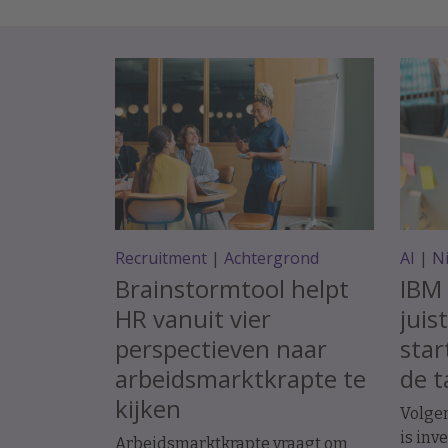
Recruitment
|
Achtergrond
AI
|
N
Brainstormtool helpt
IBM 
HR vanuit vier
juis
perspectieven naar
star
arbeidsmarktkrapte te
de t
kijken
Volge
is inv
Arbeidsmarktkrapte vraagt om