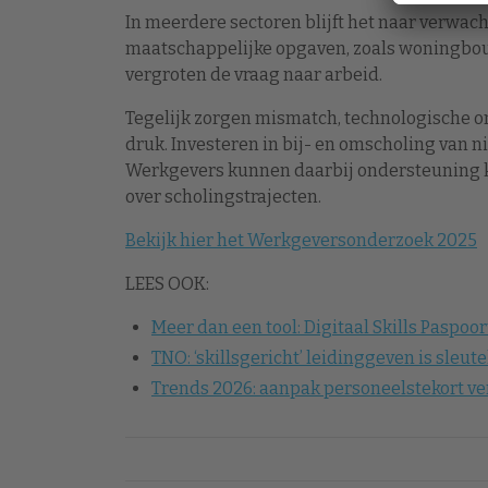
In meerdere sectoren blijft het naar verwac
maatschappelijke opgaven, zoals woningbouw
vergroten de vraag naar arbeid.
Tegelijk zorgen mismatch, technologische on
druk. Investeren in bij- en omscholing van n
Werkgevers kunnen daarbij ondersteuning k
over scholingstrajecten.
Bekijk hier het Werkgeversonderzoek 2025
LEES OOK:
Meer dan een tool: Digitaal Skills Paspoor
TNO: ‘skillsgericht’ leidinggeven is sleu
Trends 2026: aanpak personeelstekort v