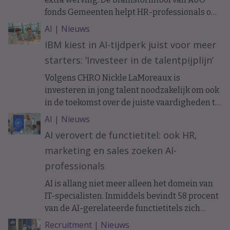
fonds Gemeenten helpt HR-professionals om
samen met managers, financials, IT-
AI
|
Nieuws
specialisten en medewerkers uit de business
IBM kiest in AI-tijdperk juist voor meer
personeelsvraagstukken vanuit vier
starters: ‘Investeer in de talentpijplijn’
verschillende perspectieven te bekijken. Dat
moet leiden tot nieuwe oplossingen voor
Volgens CHRO Nickle LaMoreaux is
onder meer instroom, behoud en slimmer
investeren in jong talent noodzakelijk om ook
organiseren van werk.
in de toekomst over de juiste vaardigheden te
beschikken.
AI
|
Nieuws
AI verovert de functietitel: ook HR,
marketing en sales zoeken AI-
professionals
AI is allang niet meer alleen het domein van
IT-specialisten. Inmiddels bevindt 58 procent
van de AI-gerelateerde functietitels zich
buiten de technologiesector. Ook HR,
Recruitment
|
Nieuws