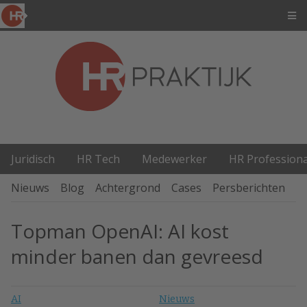
Juridisch
HR Tech
Medewerker
HR Professiona
Nieuws
Blog
Achtergrond
Cases
Persberichten
P
Topman OpenAI: AI kost
minder banen dan gevreesd
AI
Nieuws