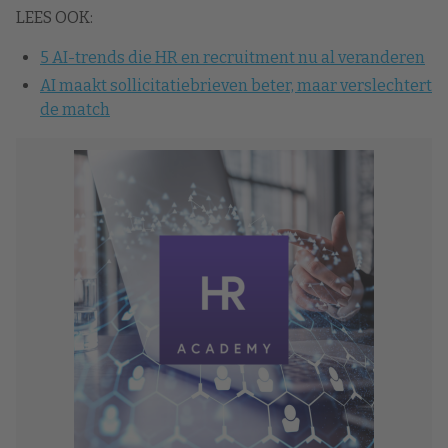
LEES OOK:
5 AI-trends die HR en recruitment nu al veranderen
AI maakt sollicitatiebrieven beter, maar verslechtert
de match