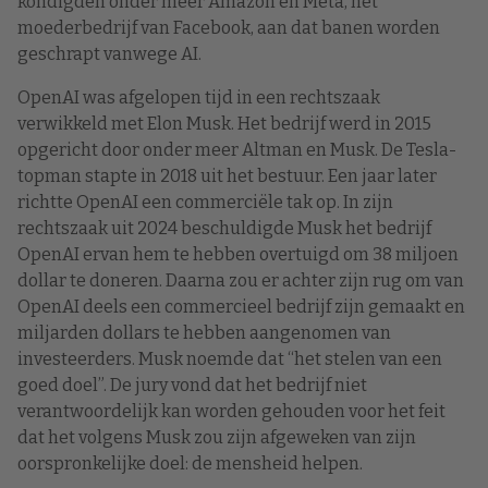
kondigden onder meer Amazon en Meta, het
moederbedrijf van Facebook, aan dat banen worden
geschrapt vanwege AI.
OpenAI was afgelopen tijd in een rechtszaak
verwikkeld met Elon Musk. Het bedrijf werd in 2015
opgericht door onder meer Altman en Musk. De Tesla-
topman stapte in 2018 uit het bestuur. Een jaar later
richtte OpenAI een commerciële tak op. In zijn
rechtszaak uit 2024 beschuldigde Musk het bedrijf
OpenAI ervan hem te hebben overtuigd om 38 miljoen
dollar te doneren. Daarna zou er achter zijn rug om van
OpenAI deels een commercieel bedrijf zijn gemaakt en
miljarden dollars te hebben aangenomen van
investeerders. Musk noemde dat “het stelen van een
goed doel”. De jury vond dat het bedrijf niet
verantwoordelijk kan worden gehouden voor het feit
dat het volgens Musk zou zijn afgeweken van zijn
oorspronkelijke doel: de mensheid helpen.