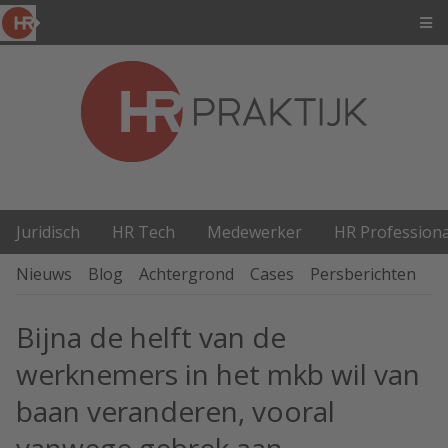
Juridisch
HR Tech
Medewerker
HR Professiona
Nieuws
Blog
Achtergrond
Cases
Persberichten
P
Bijna de helft van de
werknemers in het mkb wil van
baan veranderen, vooral