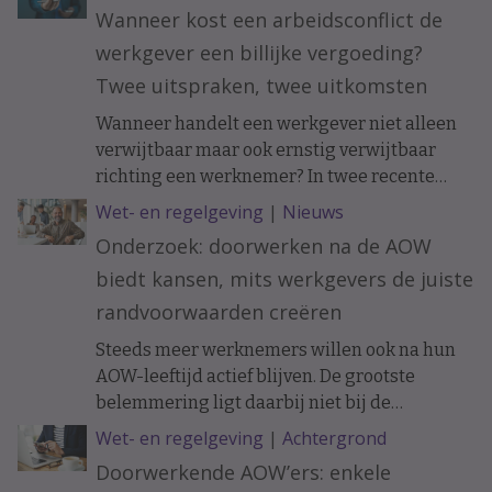
vakblad ESB, meldt De Telegraaf.
Wanneer kost een arbeidsconflict de
werkgever een billijke vergoeding?
Twee uitspraken, twee uitkomsten
Wanneer handelt een werkgever niet alleen
verwijtbaar maar ook ernstig verwijtbaar
richting een werknemer? In twee recente
uitspraken werd de arbeidsovereenkomst
Wet- en regelgeving
|
Nieuws
ontbonden op initiatief van de werknemer. In
Onderzoek: doorwerken na de AOW
het ene geval moest de werkgever een forse
biedt kansen, mits werkgevers de juiste
billijke vergoeding betalen, in het andere
geval hoefde dat niet.
randvoorwaarden creëren
Steeds meer werknemers willen ook na hun
AOW-leeftijd actief blijven. De grootste
belemmering ligt daarbij niet bij de
doorwerkers zelf, maar bij de organisatie.
Wet- en regelgeving
|
Achtergrond
Doorwerkende AOW’ers: enkele