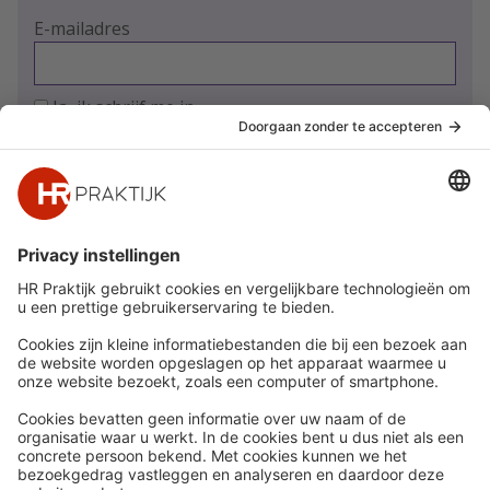
E-mailadres
Ja, ik schrijf me in
Snel naar
Meer
Nieuws
HR Academy
Whitepapers
HR Podcast
Webinars
CHRO
Word lid
HR Day
Contact