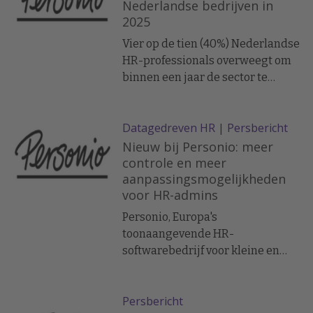
staan onder druk om slimmer te
Nederlandse bedrijven in
2025
werken met minder middelen.
Hoe ga je hier als HR-leider mee
Vier op de tien (40%) Nederlandse
om?
HR-professionals overweegt om
binnen een jaar de sector te
verlaten Twee derde (66%) wil
graag meer aandacht schenken
Datagedreven HR
|
Persbericht
aan het verbeteren van de
bedrijfscultuur, als ze niet zoveel
Nieuw bij Personio: meer
tijd kwijt zouden zijn aan
controle en meer
aanpassingsmogelijkheden
administratieve taken
voor HR-admins
Personio, Europa's
toonaangevende HR-
softwarebedrijf voor kleine en
middelgrote ondernemingen,
heeft zijn Intelligente HR
Persbericht
Platform voorzien van nieuwe