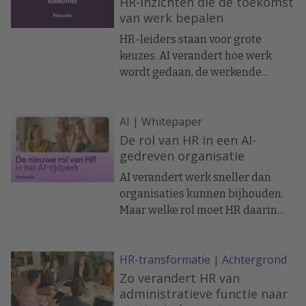
HR-inzichten die de toekomst
van werk bepalen
HR-leiders staan voor grote
keuzes. AI verandert hoe werk
wordt gedaan, de werkende
bevolking vergrijst, en de helft
van de medewerkers denkt erover
AI | Whitepaper
om weg te gaan. Tegelijk kost
slechte besluitvorming over
De rol van HR in een AI-
mensen organisaties gemiddeld
gedreven organisatie
€274.485 per jaar aan verloop,
AI verandert werk sneller dan
mis-hires en planningsfouten.
organisaties kunnen bijhouden.
Maar welke rol moet HR daarin
vervullen? AI gaat verder dan
technologie en raakt direct hoe
HR-transformatie
|
Achtergrond
mensen werken, leren en
presteren. Voor HR betekent dit
Zo verandert HR van
een nieuwe verantwoordelijkheid.
administratieve functie naar