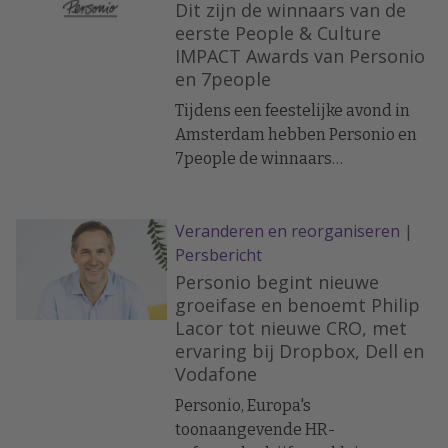
functies en updates die HR-teams
Dit zijn de winnaars van de
meer controle en betere
eerste People & Culture
IMPACT Awards van Personio
aanpassingsmogelijkheden
en 7people
bieden. Dankzij nieuwe functies
op het gebied van tijdregistratie,
Tijdens een feestelijke avond in
analyses, orderbeheer en een
Amsterdam hebben Personio en
krachtige centrale inbox kan
7people de winnaars
Personio voorzien in de specifieke
bekendgemaakt van de eerste
behoeften van iedere organisatie
People & Culture IMPACT Awards.
en naadloos worden geïntegreerd
Veranderen en reorganiseren
|
Hierbij werden de meest
met bestaande workflow
Persbericht
inspirerende HR-professionals bij
Nederlandse mkb-bedrijven in
Personio begint nieuwe
het zonnetje gezet.
groeifase en benoemt Philip
Lacor tot nieuwe CRO, met
ervaring bij Dropbox, Dell en
Vodafone
Personio, Europa's
toonaangevende HR-