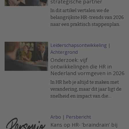
strategische partner
In dit artikel vertalen we de
belangrijkste HR-trends van 2026
naar een praktisch stappenplan.
Leiderschapsontwikkeling
|
Achtergrond
Onderzoek: vijf
ontwikkelingen die HR in
Nederland vormgeven in 2026
In HR heb je altijd te maken met
verandering, maar dit jaar ligt de
snelheid en impact van die
veranderingen stukken hoger.
Technologie ontwikkelt zich in rap
Arbo
|
Persbericht
tempo, medewerkers stellen
andere eisen en organisaties
Kans op HR- ‘braindrain’ bij