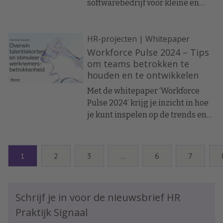
softwarebedrijf voor kleine en
middelgrote organisaties, heeft
Philip Lacor benoemd tot de
HR-projecten | Whitepaper
nieuwe Chief Revenue Officer
(CRO). Lacor zal leiding geven aan
Workforce Pulse 2024 – Tips
de Revenue and Success
om teams betrokken te
houden en te ontwikkelen
organisatie en zal toetreden tot
het executive team van het bedrijf.
Met de whitepaper ‘Workforce
Pulse 2024’ krijg je inzicht in hoe
je kunt inspelen op de trends en
uitdagingen om talent te werven,
te behouden en de productiviteit
van medewerkers te verhogen.
1
2
3
…
6
7
Schrijf je in voor de nieuwsbrief HR
Praktijk Signaal