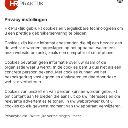
Snel naar
Meer
Nieuws
HR Academy
Whitepapers
HR Podcast
Webinars
CHRO
Word lid
HR Day
Contact
Volg Ons