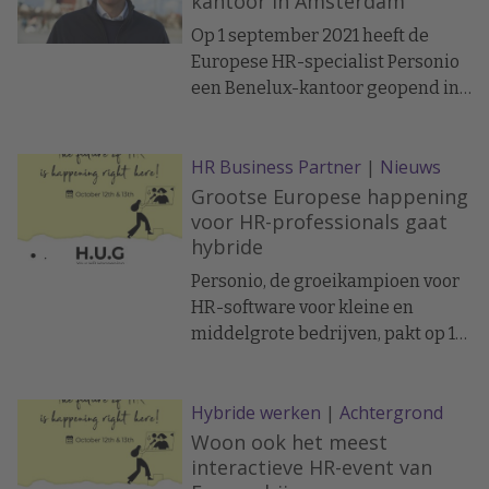
kantoor in Amsterdam
voorzitten, het bedrijf adviseren
Op 1 september 2021 heeft de
bij zijn voortdurende snelle groei
Europese HR-specialist Personio
en adviseren over
een Benelux-kantoor geopend in
productstrategie.
Amsterdam. Het bedrijf groeit
snel in deze regio en de nieuwe
HR Business Partner
|
Nieuws
lokale vestiging reflecteert het
belang van de Benelux-regio voor
Grootse Europese happening
Personio. Diverse Benelux-
voor HR-professionals gaat
hybride
bedrijven maken al gebruik van
Personio, waaronder SkyTeam,
Personio, de groeikampioen voor
GoSpooky, SkinVision en Lepaya.
HR-software voor kleine en
Het Benelux-kantoor staat onder
middelgrote bedrijven, pakt op 12
leiding van Lars Boom, Country
en 13 oktober groots uit met de
Manager Benelux, die vanuit
eerste hybride editie van hun
München al een Nederlands team
Hybride werken
|
Achtergrond
H.U.G. event. Deze 'High-Impact
had samengesteld en dit team
Unconventional Gathering’ voor
Woon ook het meest
gaat uitbreiden.
HR-professionals vindt tegelijk
interactieve HR-event van