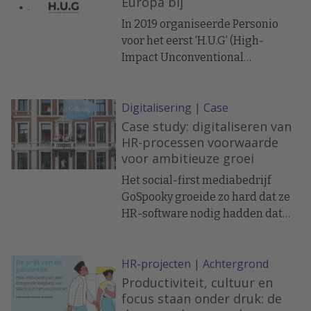
Europa bij
plaats in verschillende Europese
steden, waaronder Amsterdam,
In 2019 organiseerde Personio
én is nu ook volledig online bij te
voor het eerst ‘H.U.G’ (High-
wonen. De deelname is gratis!
Impact Unconventional
Gathering’): de allereerste HR
Happening, met meer dan 500
Digitalisering
|
Case
aanwezigen. Vanwege de corona-
omstandigheden is dit
Case study: digitaliseren van
succesvolle live event daarna
HR-processen voorwaarde
voor ambitieuze groei
volledig digitaal én internationaal
gegaan: H.U.G Digital! Maar, één
Het social-first mediabedrijf
H.U.G is niet genoeg! Daarom
GoSpooky groeide zo hard dat ze
gaan we dit jaar een stapje verder
HR-software nodig hadden dat
en tillen we de zaken naar een
zich mee zou ontwikkelen met het
hoger niveau.
bedrijf en de internationale
HR-projecten
|
Achtergrond
inspanningen. En dat
mensgerichter is. Emilie van der
Productiviteit, cultuur en
Lande, People & Culture Director:
focus staan onder druk: de