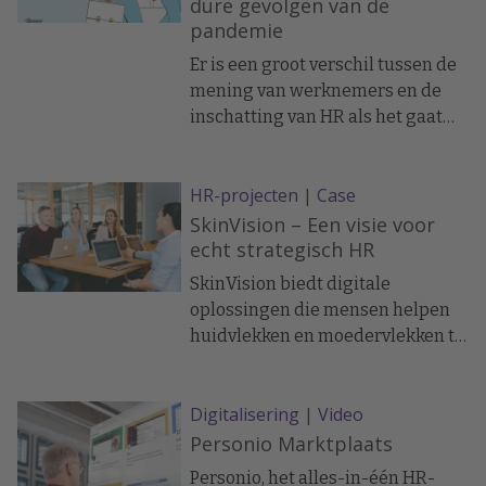
dure gevolgen van de
“Als je zo snel groeit, dan moet je
pandemie
je meer gaan richten op mensen...
zodat je medewerkers zich op de
Er is een groot verschil tussen de
juiste manier ontwikkelen.”
mening van werknemers en de
inschatting van HR als het gaat
over de vraag hoeveel steun
werkgevers hun mensen hebben
HR-projecten
|
Case
gegeven in het pandemiejaar
2020. Een zorgwekkende
SkinVision – Een visie voor
constatering, die vraagt om actie
echt strategisch HR
van HR.
SkinVision biedt digitale
oplossingen die mensen helpen
huidvlekken en moedervlekken te
beoordelen op de meest
voorkomende vormen van
Digitalisering
|
Video
huidkanker alvorens naar de
huisarts te gaan. Het uiteindelijke
Personio Marktplaats
doel van SkinVision is om 250.000
Personio, het alles-in-één HR-