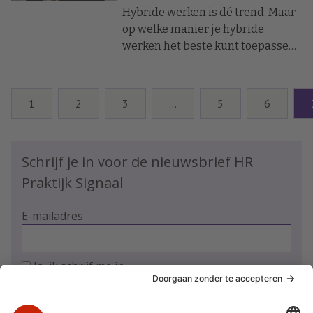
Hybride werken is dé trend. Maar
op welke manier je hybride
werken het beste kunt toepassen
hangt erg af van je
organisatiecultuur, betoogt Ross
Seychell van HR-softwarebedrijf
1
2
3
…
5
6
Personio.
Schrijf je in voor de nieuwsbrief HR
Praktijk Signaal
E-mailadres
Ja, ik schrijf me in