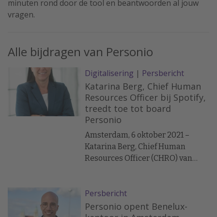
minuten rond door de tool en beantwoorden al jouw
vragen.
Alle bijdragen van Personio
Digitalisering
|
Persbericht
Katarina Berg, Chief Human
Resources Officer bij Spotify,
treedt toe tot board
Personio
Amsterdam, 6 oktober 2021 –
Katarina Berg, Chief Human
Resources Officer (CHRO) van
Spotify, treedt toe tot de raad van
bestuur van Personio, het meest
Persbericht
waardevolle HR-techbedrijf van
Europa. Bij Personio zal Katarina
Personio opent Benelux-
het Talent & Reward-comité