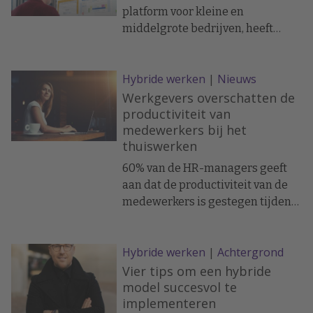
levens te redden tegen 2028. Om
platform voor kleine en
dit doel te bereiken, had
middelgrote bedrijven, heeft
SkinVision een HR-systeem nodig
Personio Marktplaats gelanceerd,
dat hun hele organisatie in staat
een nieuwe reeks software-
zou stellen optimaal te presteren.
Hybride werken
|
Nieuws
integraties die zijn ontworpen om
HR-processen efficiënter en
Werkgevers overschatten de
geautomatiseerd te maken.
productiviteit van
medewerkers bij het
thuiswerken
60% van de HR-managers geeft
aan dat de productiviteit van de
medewerkers is gestegen tijdens
het vanuit huis werken, slechts
47% van de medewerkers is het
Hybride werken
|
Achtergrond
hiermee eens.
Vier tips om een hybride
model succesvol te
implementeren