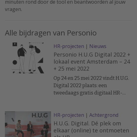
minuten rond door de tool en beantwoorden al jouw
vragen.
Alle bijdragen van Personio
HR-projecten
|
Nieuws
Personio H.U.G Digital 2022 +
lokaal event Amsterdam – 24
+ 25 mei 2022
Op 24 en 25 mei 2022 vindt H.U.G.
Digital 2022 plaats: een
tweedaags gratis digitaal HR-
event (met een lokaal event in
Amsterdam op 25 mei) dat wordt
HR-projecten
|
Achtergrond
georganiseerd door Personio, de
alles-in-één HR-software voor het
H.U.G. Digital. Dé plek om
mkb. Dit event brengt HR-experts
elkaar (online) te ontmoeten
uit tal van bedrijven en