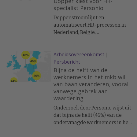
Dopper kiest voor HR-
Amsterdam.
de lancering van Marketplace
specialist Personio
gebruikt al 70% van de klanten
Dopper stroomlijnt en
van Personio de apps en API's van
automatiseert HR-processen in
het bedrijf om duizenden uren
Nederland, Belgie,
aan handwerk te besparen en om
Frankrijk,Spanje en Duitsland
kritieke HR-processen te
verbeteren, zoals
Arbeidsovereenkomst
|
salarisadministratie,
Persbericht
gegevensanalyse, werving en het
Bijna de helft van de
meten van de
werknemers in het mkb wil
werknemerstevredenheid.
van baan veranderen, vooral
vanwege gebrek aan
waardering
Onderzoek door Personio wijst uit
dat bijna de helft (46%) van de
ondervraagde werknemers in het
mkb in de komende 12 maanden