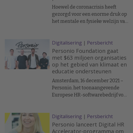
Hoewel de coronacrisis heeft
gezorgd voor een enorme druk op
het mentale en fysieke welzijn van
mensen, hebben nog niet veel
bedrijven hun personeelsaanpak
Digitalisering
|
Persbericht
daarop aangepast. Slechts 14
procent van de HR-beslissers is
Personio Foundation gaat
van mening dat initiatieven op het
met $63 miljoen organisaties
op het gebied van klimaat en
gebied van de mentale
educatie ondersteunen
gezondheid en het welzijn van
werknemers de komende 12
Amsterdam, 16 december 2021 –
maanden een topprioriteit heeft
Personio, het toonaangevende
voor HR. Slechts 12% zegt dat
Europese HR-softwarebedrijf voor
initiatieven rond de
het mkb, heeft Personio
bedrijfscultuur prioriteit hebben.
Foundation opgericht: een
Digitalisering
|
Persbericht
onafhankelijke non-profit
organisatie die financiële en
Personio lanceert Digital HR
zakelijke ondersteuning biedt aan
Accelerator-programma om