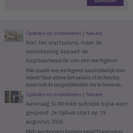
Opleiden en ontwikkelen
|
Nieuws
Niet het startsalaris, maar de
ontwikkeling bepaalt de
loopbaanwaarde van een werkgever
Wat maakt een werkgever aantrekkelijk voor
talent? Niet alleen het salaris of de functie,
maar ook de mogelijkheden om te leren en
ervaring op te doen. Onderzoek naar de
Opleiden en ontwikkelen
|
Nieuws
loopbanen van werknemers laat zien dat de
Aanvraag SLIM-mkb-subsidie bijna weer
ontwikkelkansen binnen een organisatie op
geopend: 2e tijdvak start op 19
langere termijn verschil kunnen maken.
augustus 2026
Mkb-werkgevers kunnen vanaf 19 augustus