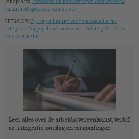
Vindplaats:
antwoord op kamervragen over opbouw
vakantiedagen na 2 jaar ziekte
LEES OOK:
Vijf ingrediënten voor succesvolle re-
integratie bij psychisch verzuim – Ook te gebruiken
voor preventie
Leer alles over de arbeidsovereenkomst, verlof,
re-integratie, ontslag en vergoedingen