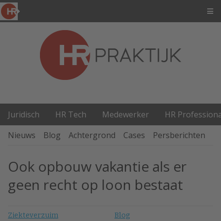
Juridisch
HR Tech
Medewerker
HR Professiona
Nieuws
Blog
Achtergrond
Cases
Persberichten
P
Ook opbouw vakantie als er
geen recht op loon bestaat
Ziekteverzuim
Blog