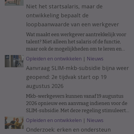
Niet het startsalaris, maar de
ontwikkeling bepaalt de
loopbaanwaarde van een werkgever
Wat maakt een werkgever aantrekkelijk voor
talent? Niet alleen het salaris of de functie,
maar ook de mogelijkheden om te leren en
ervaring op te doen. Onderzoek naar de
Opleiden en ontwikkelen
|
Nieuws
loopbanen van werknemers laat zien dat de
Aanvraag SLIM-mkb-subsidie bijna weer
ontwikkelkansen binnen een organisatie op
geopend: 2e tijdvak start op 19
langere termijn verschil kunnen maken.
augustus 2026
Mkb-werkgevers kunnen vanaf 19 augustus
2026 opnieuw een aanvraag indienen voor de
SLIM-subsidie. Met deze regeling stimuleert
het ministerie van Sociale Zaken en
Opleiden en ontwikkelen
|
Nieuws
Werkgelegenheid leren en ontwikkelen
Onderzoek: erken en ondersteun
binnen organisaties.