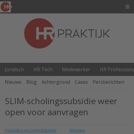
Juridisch
HR Tech
Medewerker
HR Professiona
Nieuws
Blog
Achtergrond
Cases
Persberichten
P
SLIM-scholingssubsidie weer
open voor aanvragen
Opleiden en ontwikkelen
Nieuws