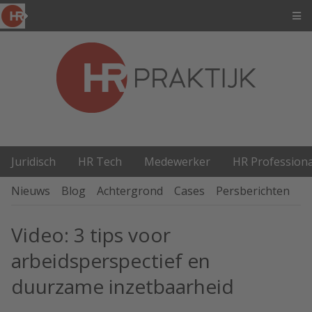
Juridisch
HR Tech
Medewerker
HR Professiona
Nieuws
Blog
Achtergrond
Cases
Persberichten
P
Video: 3 tips voor
arbeidsperspectief en
duurzame inzetbaarheid