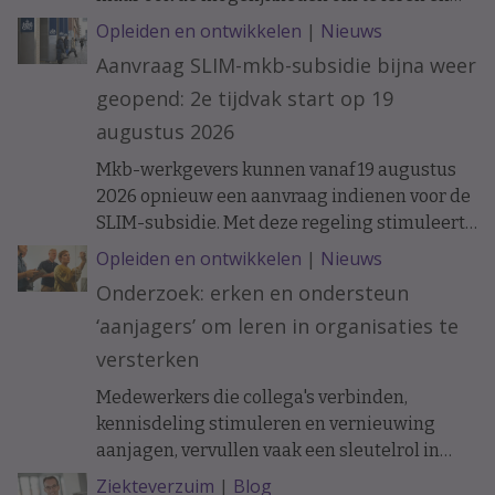
ervaring op te doen. Onderzoek naar de
Opleiden en ontwikkelen
|
Nieuws
loopbanen van werknemers laat zien dat de
Aanvraag SLIM-mkb-subsidie bijna weer
ontwikkelkansen binnen een organisatie op
geopend: 2e tijdvak start op 19
langere termijn verschil kunnen maken.
augustus 2026
Mkb-werkgevers kunnen vanaf 19 augustus
2026 opnieuw een aanvraag indienen voor de
SLIM-subsidie. Met deze regeling stimuleert
het ministerie van Sociale Zaken en
Opleiden en ontwikkelen
|
Nieuws
Werkgelegenheid leren en ontwikkelen
Onderzoek: erken en ondersteun
binnen organisaties.
‘aanjagers’ om leren in organisaties te
versterken
Medewerkers die collega's verbinden,
kennisdeling stimuleren en vernieuwing
aanjagen, vervullen vaak een sleutelrol in
organisaties. Toch krijgen zij lang niet altijd
Ziekteverzuim
|
Blog