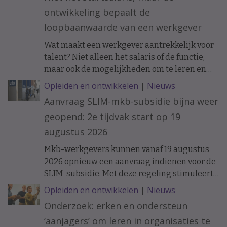
ontwikkeling bepaalt de
loopbaanwaarde van een werkgever
Wat maakt een werkgever aantrekkelijk voor
talent? Niet alleen het salaris of de functie,
maar ook de mogelijkheden om te leren en
ervaring op te doen. Onderzoek naar de
Opleiden en ontwikkelen
|
Nieuws
loopbanen van werknemers laat zien dat de
Aanvraag SLIM-mkb-subsidie bijna weer
ontwikkelkansen binnen een organisatie op
geopend: 2e tijdvak start op 19
langere termijn verschil kunnen maken.
augustus 2026
Mkb-werkgevers kunnen vanaf 19 augustus
2026 opnieuw een aanvraag indienen voor de
SLIM-subsidie. Met deze regeling stimuleert
het ministerie van Sociale Zaken en
Opleiden en ontwikkelen
|
Nieuws
Werkgelegenheid leren en ontwikkelen
Onderzoek: erken en ondersteun
binnen organisaties.
‘aanjagers’ om leren in organisaties te