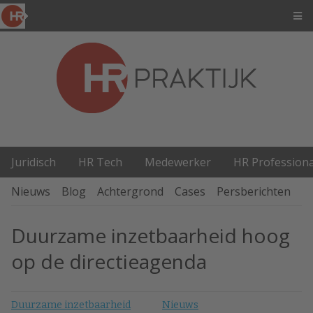
Juridisch
HR Tech
Medewerker
HR Professiona
Nieuws
Blog
Achtergrond
Cases
Persberichten
P
Duurzame inzetbaarheid hoog
op de directieagenda
Duurzame inzetbaarheid
Nieuws