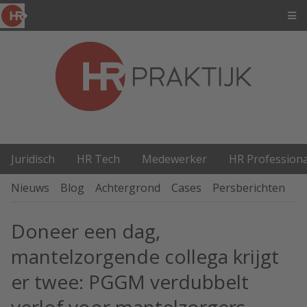
Juridisch
HR Tech
Medewerker
HR Professiona
Nieuws
Blog
Achtergrond
Cases
Persberichten
P
Doneer een dag,
mantelzorgende collega krijgt
er twee: PGGM verdubbelt