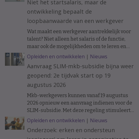
Niet het startsalaris, maar de
ontwikkeling bepaalt de
loopbaanwaarde van een werkgever
Wat maakt een werkgever aantrekkelijk voor
talent? Niet alleen het salaris of de functie,
maar ook de mogelijkheden om te leren en
ervaring op te doen. Onderzoek naar de
Opleiden en ontwikkelen
|
Nieuws
loopbanen van werknemers laat zien dat de
Aanvraag SLIM-mkb-subsidie bijna weer
ontwikkelkansen binnen een organisatie op
geopend: 2e tijdvak start op 19
langere termijn verschil kunnen maken.
augustus 2026
Mkb-werkgevers kunnen vanaf 19 augustus
2026 opnieuw een aanvraag indienen voor de
SLIM-subsidie. Met deze regeling stimuleert
het ministerie van Sociale Zaken en
Opleiden en ontwikkelen
|
Nieuws
Werkgelegenheid leren en ontwikkelen
Onderzoek: erken en ondersteun
binnen organisaties.