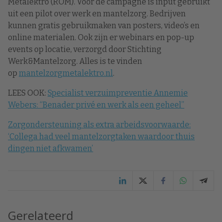
Metalektro (ROM). Voor de campagne is input gebruikt
uit een pilot over werk en mantelzorg. Bedrijven
kunnen gratis gebruikmaken van posters, video’s en
online materialen. Ook zijn er webinars en pop-up
events op locatie, verzorgd door Stichting
Werk&Mantelzorg. Alles is te vinden
op
mantelzorgmetalektro.nl
.
LEES OOK:
Specialist verzuimpreventie Annemie
Webers: “Benader privé en werk als een geheel”
Zorgondersteuning als extra arbeidsvoorwaarde:
‘Collega had veel mantelzorgtaken waardoor thuis
dingen niet afkwamen’
Gerelateerd