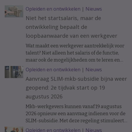
Opleiden en ontwikkelen
|
Nieuws
Niet het startsalaris, maar de
ontwikkeling bepaalt de
loopbaanwaarde van een werkgever
Wat maakt een werkgever aantrekkelijk voor
talent? Niet alleen het salaris of de functie,
maar ook de mogelijkheden om te leren en
ervaring op te doen. Onderzoek naar de
Opleiden en ontwikkelen
|
Nieuws
loopbanen van werknemers laat zien dat de
Aanvraag SLIM-mkb-subsidie bijna weer
ontwikkelkansen binnen een organisatie op
geopend: 2e tijdvak start op 19
langere termijn verschil kunnen maken.
augustus 2026
Mkb-werkgevers kunnen vanaf 19 augustus
2026 opnieuw een aanvraag indienen voor de
SLIM-subsidie. Met deze regeling stimuleert
het ministerie van Sociale Zaken en
Opleiden en ontwikkelen
|
Nieuws