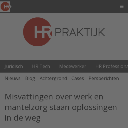
Juridisch
HR Tech
Medewerker
HR Professiona
Nieuws
Blog
Achtergrond
Cases
Persberichten
P
Misvattingen over werk en
mantelzorg staan oplossingen
in de weg