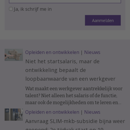
Ja, ik schrijf me in
Opleiden en ontwikkelen
|
Nieuws
Niet het startsalaris, maar de
ontwikkeling bepaalt de
loopbaanwaarde van een werkgever
Wat maakt een werkgever aantrekkelijk voor
talent? Niet alleen het salaris of de functie,
maar ook de mogelijkheden om te leren en
ervaring op te doen. Onderzoek naar de
Opleiden en ontwikkelen
|
Nieuws
loopbanen van werknemers laat zien dat de
Aanvraag SLIM-mkb-subsidie bijna weer
ontwikkelkansen binnen een organisatie op
geopend: 2e tijdvak start op 19