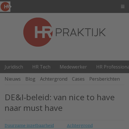
Juridisch
HR Tech
Medewerker
HR Professiona
Nieuws
Blog
Achtergrond
Cases
Persberichten
P
DE&I-beleid: van nice to have
naar must have
Duurzame inzetbaarheid
Achtergrond