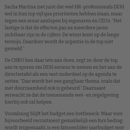
Sacha Martina ziet juist dat veel HR-professionals DE&I
wel in hun top vijf qua prioriteiten hebben staan, maar
tegen een muur aanlopen bij eigenaren en CEO’s. “Het
lastige is dat de effecten pas na meerdere jaren
zichtbaar zijn in de cijfers. De winst komt op de lange
termijn. Daardoor wordt de urgentie in de top niet
gevoeld.”
De CHRO kan daar iets aan doen, zegt ze, door de top
aan te sporen om DE&I serieus te nemen en het aan de
directietafel als een vast onderdeel op de agenda te
zetten. “Dan wordt het een gangbaar thema, zoals dat
met duurzaamheid ook is gebeurd.” Daarnaast
verwacht ze dat de toenemende wet- en regelgeving
hierbij ook zal helpen.
Vooralsnog blijft het budget een bottleneck. Waar voor
bijvoorbeeld recruitment gemakkelijk een fors bedrag
wordt vrijgemaakt, is een fatsoenlijker jaarbudget voor