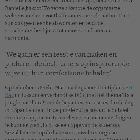
Het moet voor iedereen ‘relatable’ zijn, benadrukken ze.
Danielle Jiskoot:“Zo vergelijken we de organisatie
weleens met een voetbalteam, en met de natuur. Daar
zijn ook geen eenheidsworsten en leidt de
verscheidenheid juist tot mooie resultaten en
harmonie.”
‘We gaan er een feestje van maken en
proberen de deelnemers op inspirerende
wijze uit hun comfortzone te halen’
Op 1 oktober is Sacha Martina dagvoorzitter tijdens
HR
Day
in Bussum en verbindt ze DE&I met het thema ‘It’s a
jungle out there!’ van de keynotes en sessies die de dag
in ’t Spant vullen. “In de jungle zul je ook uit je bubbel
moeten stappen om te overleven, en om mooie dingen
te kunnen zien”, licht ze een tipje van de sluier op.
Ze zal haar rol op de haar vertrouwde energieke,