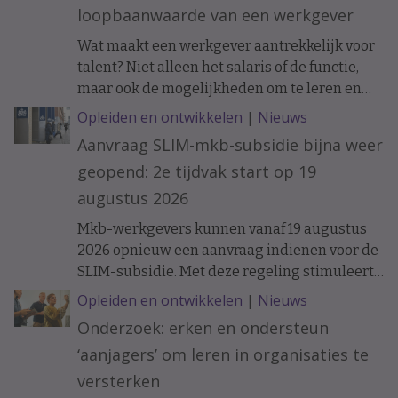
loopbaanwaarde van een werkgever
Wat maakt een werkgever aantrekkelijk voor
talent? Niet alleen het salaris of de functie,
maar ook de mogelijkheden om te leren en
ervaring op te doen. Onderzoek naar de
Opleiden en ontwikkelen
|
Nieuws
loopbanen van werknemers laat zien dat de
Aanvraag SLIM-mkb-subsidie bijna weer
ontwikkelkansen binnen een organisatie op
geopend: 2e tijdvak start op 19
langere termijn verschil kunnen maken.
augustus 2026
Mkb-werkgevers kunnen vanaf 19 augustus
2026 opnieuw een aanvraag indienen voor de
SLIM-subsidie. Met deze regeling stimuleert
het ministerie van Sociale Zaken en
Opleiden en ontwikkelen
|
Nieuws
Werkgelegenheid leren en ontwikkelen
Onderzoek: erken en ondersteun
binnen organisaties.
‘aanjagers’ om leren in organisaties te
versterken