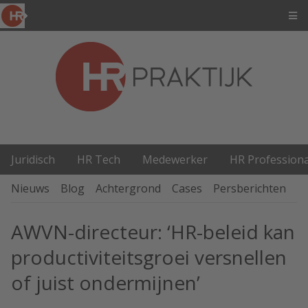
Juridisch
HR Tech
Medewerker
HR Professiona
Nieuws
Blog
Achtergrond
Cases
Persberichten
P
AWVN-directeur: ‘HR-beleid kan
productiviteitsgroei versnellen
of juist ondermijnen’