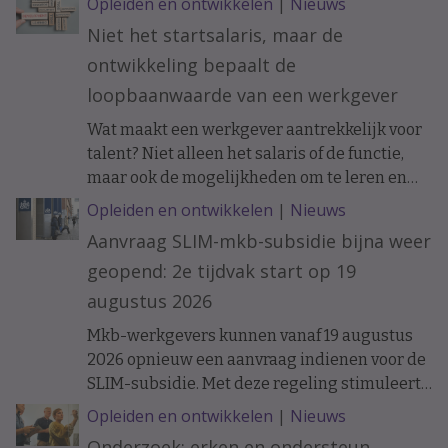
Opleiden en ontwikkelen
|
Nieuws
Niet het startsalaris, maar de
ontwikkeling bepaalt de
loopbaanwaarde van een werkgever
Wat maakt een werkgever aantrekkelijk voor
talent? Niet alleen het salaris of de functie,
maar ook de mogelijkheden om te leren en
ervaring op te doen. Onderzoek naar de
Opleiden en ontwikkelen
|
Nieuws
loopbanen van werknemers laat zien dat de
Aanvraag SLIM-mkb-subsidie bijna weer
ontwikkelkansen binnen een organisatie op
geopend: 2e tijdvak start op 19
langere termijn verschil kunnen maken.
augustus 2026
Mkb-werkgevers kunnen vanaf 19 augustus
2026 opnieuw een aanvraag indienen voor de
SLIM-subsidie. Met deze regeling stimuleert
het ministerie van Sociale Zaken en
Opleiden en ontwikkelen
|
Nieuws
Werkgelegenheid leren en ontwikkelen
Onderzoek: erken en ondersteun