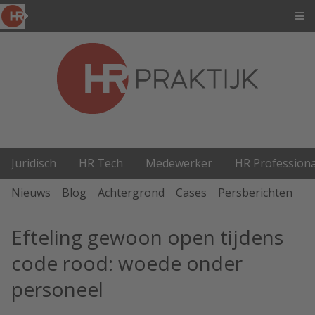
Juridisch
HR Tech
Medewerker
HR Professiona
Nieuws
Blog
Achtergrond
Cases
Persberichten
P
Efteling gewoon open tijdens
code rood: woede onder
personeel