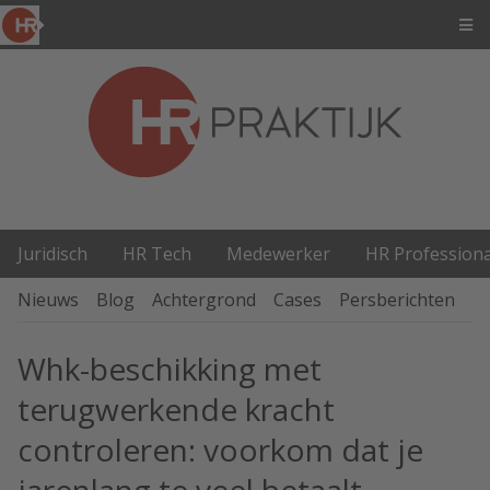
Juridisch
HR Tech
Medewerker
HR Professiona
Nieuws
Blog
Achtergrond
Cases
Persberichten
P
Whk-beschikking met
terugwerkende kracht
controleren: voorkom dat je