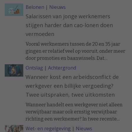
Belonen
|
Nieuws
Salarissen van jonge werknemers
stijgen harder dan cao-lonen doen
vermoeden
Vooral werknemers tussen de 20 en 35 jaar
gingen er relatief veel op vooruit, onder meer
door promoties en baanwissels. Dat
constateren economen van ABN Amro in
Ontslag
|
Achtergrond
vakblad ESB, meldt De Telegraaf.
Wanneer kost een arbeidsconflict de
werkgever een billijke vergoeding?
Twee uitspraken, twee uitkomsten
Wanneer handelt een werkgever niet alleen
verwijtbaar maar ook ernstig verwijtbaar
richting een werknemer? In twee recente
uitspraken werd de arbeidsovereenkomst
Wet- en regelgeving
|
Nieuws