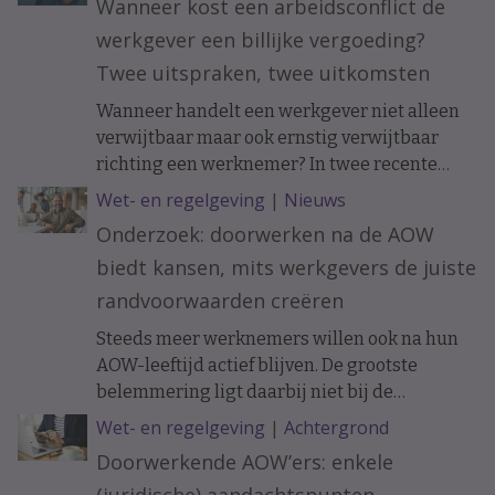
Wanneer kost een arbeidsconflict de
werkgever een billijke vergoeding?
Twee uitspraken, twee uitkomsten
Wanneer handelt een werkgever niet alleen
verwijtbaar maar ook ernstig verwijtbaar
richting een werknemer? In twee recente
uitspraken werd de arbeidsovereenkomst
Wet- en regelgeving
|
Nieuws
ontbonden op initiatief van de werknemer. In
Onderzoek: doorwerken na de AOW
het ene geval moest de werkgever een forse
biedt kansen, mits werkgevers de juiste
billijke vergoeding betalen, in het andere
geval hoefde dat niet.
randvoorwaarden creëren
Steeds meer werknemers willen ook na hun
AOW-leeftijd actief blijven. De grootste
belemmering ligt daarbij niet bij de
doorwerkers zelf, maar bij de organisatie.
Wet- en regelgeving
|
Achtergrond
Doorwerkende AOW’ers: enkele