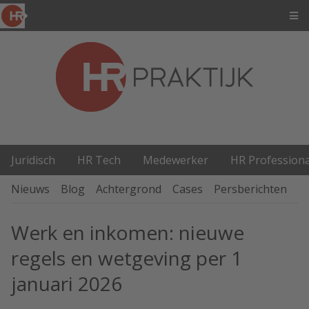
Juridisch
HR Tech
Medewerker
HR Professiona
Nieuws
Blog
Achtergrond
Cases
Persberichten
P
Werk en inkomen: nieuwe
regels en wetgeving per 1
januari 2026