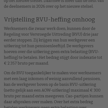
op het nieuwe stelsel. Daarmee is meer dan de helft van
de deelnemers in 2026 over op het nieuwe stelsel.
Vrijstelling RVU-heffing omhoog
Werknemers die zwaar werk doen, kunnen door de
Regeling voor Vervroegde Uittreding (RVU) drie jaar
eerder stoppen. Zij krijgen van hun werkgever een
uitkering tot hun pensioenleeftijd. De werkgevers
hoeven over die uitkering geen extra belasting (RVU-
heffing) te betalen. Het bedrag stijgt door indexatie tot
€ 2.357 bruto per maand.
Om de RVU toegankelijker te maken voor werknemers
met een laag inkomen of weinig aanvullend pensioen,
kan de werkgever boven op de basis RVU-uitkering
(netto gelijk aan een AOW-uitkering) maximaal € 300
bruto per maand extra meegeven. Cao-partijen kunnen
daar afspraken over maken. Over het extra bedrag
betalen werkgevers geen extra belasting over.