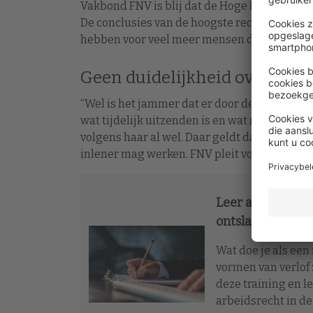
Vakbond FNV is blij dat de Hoge Raad de eerd
De conclusies van de hoogste rechter kunn
hebben voor veel meer mensen die in een lan
Geen duidelijkheid over wat ti
“Wel is het jammer dat er door de verwijzing
wat tijdelijk uitzenden is en wat niet meer”, 
volgens haar al wel. Daar geldt dat een ui
inlener mag werken. FNV pleit voor een nog 
Leer alles over 
ontslag en verg
Wat doe je als ee
vormen van verlof 
deze training en l
arbeidsrecht in de