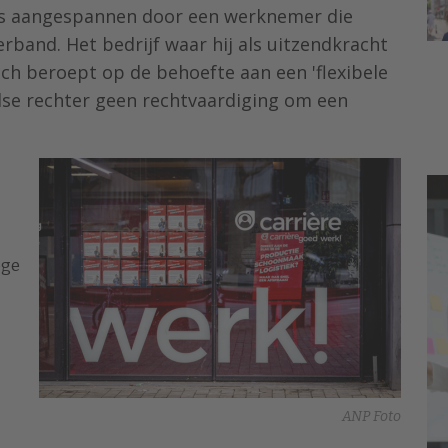
 was aangespannen door een werknemer die
band. Het bedrijf waar hij als uitzendkracht
zich beroept op de behoefte aan een 'flexibele
ndse rechter geen rechtvaardiging om een
oge
ANP Foto