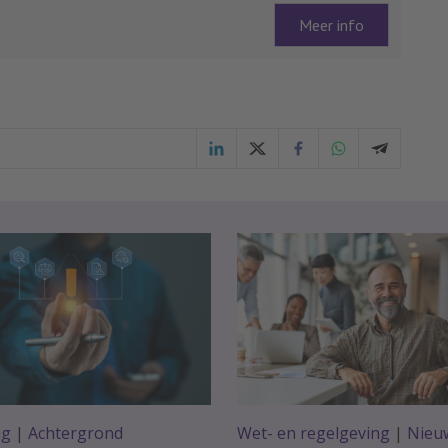
Meer info
ag
|
Achtergrond
Wet- en regelgeving
|
Nieu