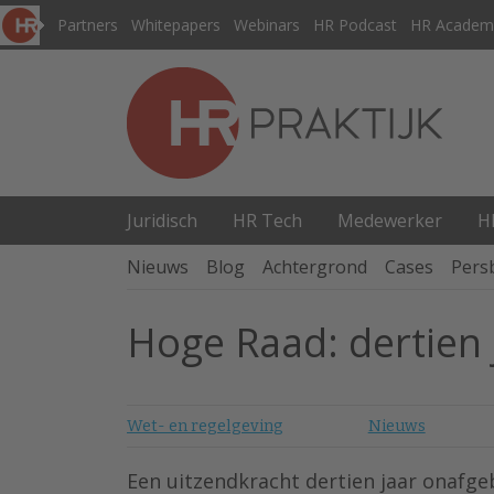
Partners
Whitepapers
Webinars
HR Podcast
HR Academ
Juridisch
HR Tech
Medewerker
H
Nieuws
Blog
Achtergrond
Cases
Pers
Hoge Raad: dertien j
Wet- en regelgeving
Nieuws
Een uitzendkracht dertien jaar onafge