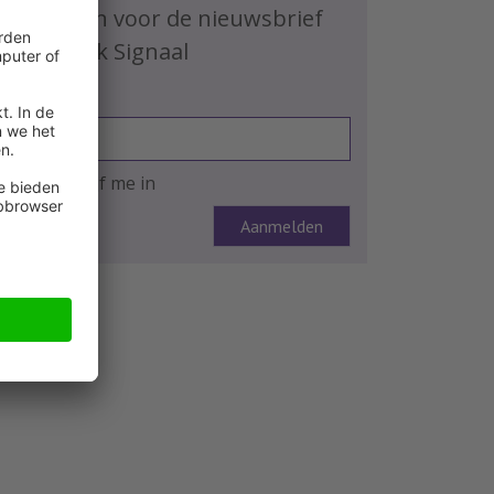
Schrijf je in voor de nieuwsbrief
HR Praktijk Signaal
E-mailadres
Ja, ik schrijf me in