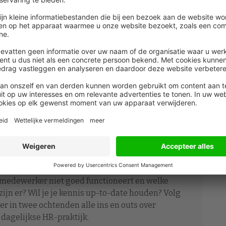
ere uitspraak van het gerechtshof niet in stand laat.
en volgens FNV-advocaat Renée Sauer consequenties
gdurige uitzendrelatie zitten.
jdelijk is
 naar een ander hof nu nog geen duidelijkheid is over
aldus Sauer. In Duitsland is die duidelijkheid er
tzendkracht maximaal achttien maanden voor dezelfde
kortere termijn.
de arbeidsovereenkomst, verlof, re-integratie,
oedingen
n medewerker niet goed functioneert en welke
zijn er? Wil je je kennis up-to-date houden? Volg
eer in twee ochtenden alle ins en outs over
 dagelijkse HR-praktijk.