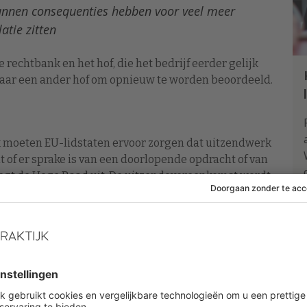
kunnen consequenties hebben voor veel meer
atie zitten
 rechtbank en het hof, die het bedrijf eerder gelijk
 naar een ander hof om opnieuw te worden beoordeeld.
k moeten EU-lidstaten ervoor zorgen dat uitzendwerk
uit of er sprake is van een doorlopende opdracht of van
egt de Hoge Raad uit. De uitzendovereenkomst wordt
ht langer duurt dan wat “redelijkerwijs als tijdelijk
verklaring voor is.
adequate verklaring”, aldus de Hoge Raad. “Als het hof
gheden van dit geval wél een adequate objectieve
ng van de uitzendkracht, heeft het hof dat oordeel
eerd.”