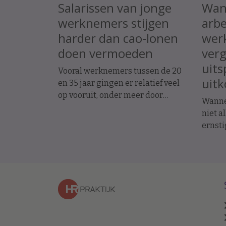
Salarissen van jonge
Wan
werknemers stijgen
arbe
harder dan cao-lonen
werk
doen vermoeden
ver
uits
Vooral werknemers tussen de 20
uit
en 35 jaar gingen er relatief veel
op vooruit, onder meer door
Wanne
promoties en baanwissels. Dat
niet a
constateren economen van ABN
ernsti
Amro in vakblad ESB, meldt De
werkn
Telegraaf.
uitsp
arbei
op ini
het en
een fo
betale
hoefde