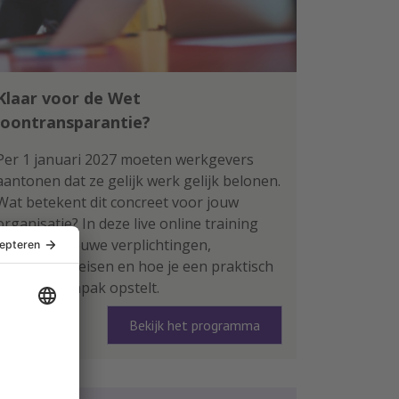
Klaar voor de Wet
loontransparantie?
Per 1 januari 2027 moeten werkgevers
aantonen dat ze gelijk werk gelijk belonen.
Wat betekent dit concreet voor jouw
organisatie? In deze live online training
leer je de nieuwe verplichtingen,
rapportage-eisen en hoe je een praktisch
plan van aanpak opstelt.
Bekijk het programma