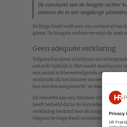
De conclusies van de hoogste rechter 
mensen die in een langdurige uitzendrel
De Hoge Raad wijkt met zijn oordeel af van de
gaven. De hoogste rechter verwijst de zaak
Geen adequate verklaring
Volgens Europese richtlijnen en rechtspraa
ook echt tijdelijk is. Het maakt daarbij niet 
een aantal achtereenvolgende opdrachten, l
misbruikt als het inhuren van een uitzendkrac
kan worden aangemerkt” en hier geen goede 
De behoefte aan een flexibele schil is “geen 
heeft bedoeld dat in de bijzondere omstandi
verklaring bestond voor de langdurige inleni
volgens de Hoge Raad onvoldoende gemotiv