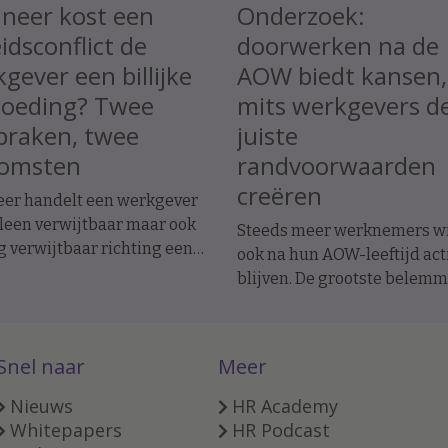
neer kost een
Onderzoek:
idsconflict de
doorwerken na de
gever een billijke
AOW biedt kansen,
goeding? Twee
mits werkgevers d
praken, twee
juiste
komsten
randvoorwaarden
creëren
er handelt een werkgever
lleen verwijtbaar maar ook
Steeds meer werknemers wi
g verwijtbaar richting een
ook na hun AOW-leeftijd act
emer? In twee recente
blijven. De grootste belem
raken werd de
ligt daarbij niet bij de
dsovereenkomst ontbonden
doorwerkers zelf, maar bij d
tiatief van de werknemer. In
organisatie.
Snel naar
Meer
e geval moest de werkgever
rse billijke vergoeding
Nieuws
HR Academy
n, in het andere geval
Whitepapers
HR Podcast
 dat niet.