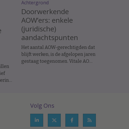
Achtergrond
Doorwerkende
AOW’ers: enkele
(juridische)
e
aandachtspunten
Het aantal AOW-gerechtigden dat
blijft werken, is de afgelopen jaren
gestaag toegenomen. Vitale AOW-
llen
gerechtigde werknemers kunnen
ief
een uitkomst zijn voor werkgevers
mering
die moeite hebben vacatures te
vervullen. Bovendien gelden voor
e
deze groep op enkele punten
soepelere arbeidsrechtelijke
Volg Ons
regels, waardoor de risico's bij
ziekte en ontslag beperkter zijn.