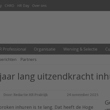
y
CHRO
HR Day
Over ons
R Professional
Organisatie
Werving & Selectie
Cu
berichten
Partners
aar lang uitzendkracht inh
Door: Redactie HR Praktijk
24 november 2025
G
broken inhuren is te lang. Dat heeft de Hoge