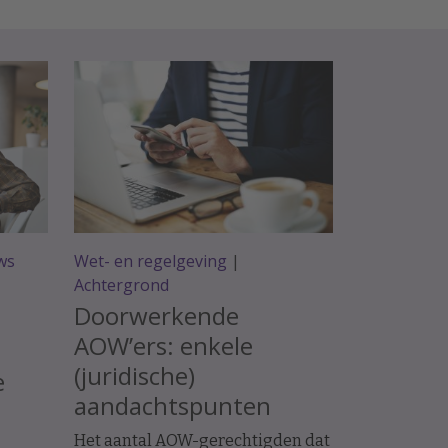
ws
Wet- en regelgeving
|
Achtergrond
Doorwerkende
AOW’ers: enkele
(juridische)
e
aandachtspunten
Het aantal AOW-gerechtigden dat