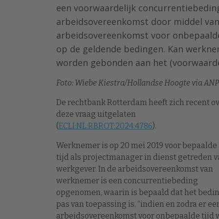
een voorwaardelijk concurrentiebeding
arbeidsovereenkomst door middel va
arbeidsovereenkomst voor onbepaalde
op de geldende bedingen. Kan werkne
worden gebonden aan het (voorwaardel
Foto: Wiebe Kiestra/Hollandse Hoogte via ANP
De rechtbank Rotterdam heeft zich recent o
deze vraag uitgelaten
(
ECLI:NL:RBROT:2024:4786
).
Werknemer is op 20 mei 2019 voor bepaalde
tijd als projectmanager in dienst getreden 
werkgever. In de arbeidsovereenkomst van
werknemer is een concurrentiebeding
opgenomen, waarin is bepaald dat het bedi
pas van toepassing is, “indien en zodra er ee
arbeidsovereenkomst voor onbepaalde tijd w