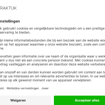
eldig concurrentiebeding tot stand is gekomen en
s er geen sprake van een concurrentiebeding in een
ereisten die in dat geval zouden gelden (waaronder de
an de arbeidsovereenkomst voor bepaalde tijd werd
et concurrentiebeding. Het concurrentiebeding zou
t hem een arbeidsovereenkomst voor onbepaalde tijd
 beding onder voorwaarde.
voert, zich bij het aangaan van de
t bewust was van het (voorwaardelijk)
n daarvan. Desondanks is volgens de rechter in deze
reiste. Immers, werknemer heeft bij omzetting van de
een addendum ondertekend, waarin uitdrukkelijk is
arbeidsvoorwaarden, waaronder de beperkende
rkende bedingen specifiek zijn omschreven). Er mag
r zich door ondertekening van het addendum
hij aanging en de mogelijke gevolgen daarvan.