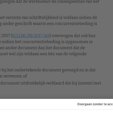
is gelegen dat de werknemer de consequenties van het
het vereiste van schriftelijkheid is voldaan indien de
 ander geschrift waarin een concurrentiebeding is
 2017 (
ECLI:NL:HR:2017:364
) overwogen dat ook kan
ste indien het concurrentiebeding is opgenomen in
 een ander document dan het document dat de
moet wel zijn voldaan een één van de volgende
 bij het ondertekende document gevoegd en in dat
n verwezen; of
document uitdrukkelijk verklaard dat hij instemt met
ter
nde aannemelijk dat in een bodemzaak zal worden