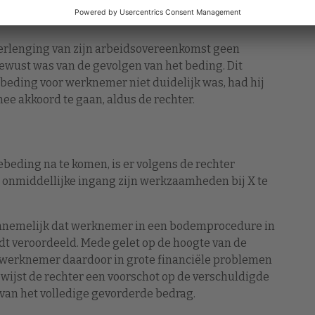
n rechtsgeldig tot stand gekomen
 verlenging van zijn arbeidsovereenkomst geen
bewust was van de gevolgen van het beding. Dit
t beding voor werknemer niet duidelijk was, had hij
ee akkoord te gaan, aldus de rechter.
eding na te komen, is er volgens de rechter
 onmiddellijke ingang zijn werkzaamheden bij X te
annemelijk dat werknemer in een bodemprocedure in
rdt veroordeeld. Mede gelet op de hoogte van de
t werknemer daardoor in grote financiële problemen
, wijst de rechter een voorschot op de verschuldigde
s van het volledige gevorderde bedrag.