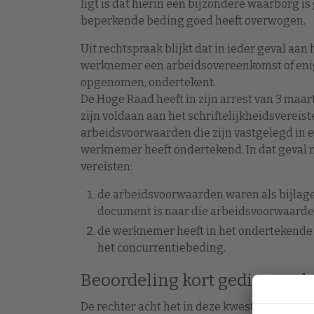
ligt is dat hierin een bijzondere waarborg 
beperkende beding goed heeft overwogen.
Uit rechtspraak blijkt dat in ieder geval aan 
werknemer een arbeidsovereenkomst of enig
opgenomen, ondertekent.
De Hoge Raad heeft in zijn arrest van 3 maart
zijn voldaan aan het schriftelijkheidsverei
arbeidsvoorwaarden die zijn vastgelegd in
werknemer heeft ondertekend. In dat geval 
vereisten:
de arbeidsvoorwaarden waren als bijlage
document is naar die arbeidsvoorwaarde
de werknemer heeft in het ondertekende 
het concurrentiebeding.
Beoordeling kort geding rech
De rechter acht het in deze kwestie voldoe