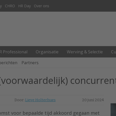
y
CHRO
HR Day
Over ons
R Professional
Organisatie
Werving & Selectie
Cu
berichten
Partners
voorwaardelijk) concurren
Door:
Lieve Holterhues
20 juni 2024
omst voor bepaalde tijd akkoord gegaan met