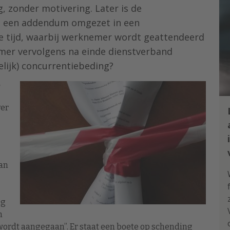
, zonder motivering. Later is de
n een addendum omgezet in een
 tijd, waarbij werknemer wordt geattendeerd
mer vervolgens na einde dienstverband
ijk) concurrentiebeding?
ver
van
ng
n
ordt aangegaan”. Er staat een boete op schending