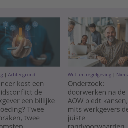
ag
|
Achtergrond
Wet- en regelgeving
|
Nieu
neer kost een
Onderzoek:
idsconflict de
doorwerken na de
gever een billijke
AOW biedt kansen,
goeding? Twee
mits werkgevers d
praken, twee
juiste
komsten
randvoorwaarden