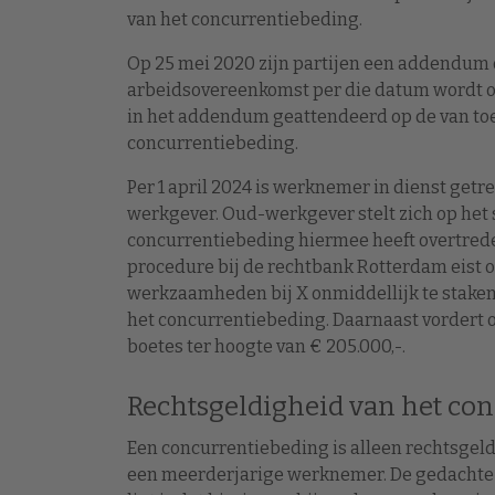
van het concurrentiebeding.
Op 25 mei 2020 zijn partijen een addendum
arbeidsovereenkomst per die datum wordt 
in het addendum geattendeerd op de van to
concurrentiebeding.
Per 1 april 2024 is werknemer in dienst getr
werkgever. Oud-werkgever stelt zich op he
concurrentiebeding hiermee heeft overtreden
procedure bij de rechtbank Rotterdam eist
werkzaamheden bij X onmiddellijk te staken 
het concurrentiebeding. Daarnaast vordert
boetes ter hoogte van € 205.000,-.
Rechtsgeldigheid van het co
Een concurrentiebeding is alleen rechtsgeld
een meerderjarige werknemer. De gedachte d