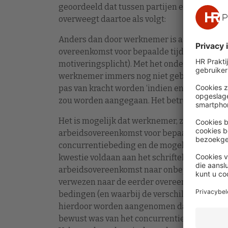
geoordeeld dat tussen partijen een rechtsg
overweegt daartoe als volgt:
Anders dan door werknemer is aangevoerd, i
overeenkomst voor bepaalde tijd, met alle v
motiveringsplicht). Met het ondertekenen v
werknemer immers nog niet gebonden aan h
pas van kracht worden ‘indien en zodra’ me
zou worden aangegaan. Het betreft dus een
Het is mogelijk dat werknemer, zoals hij aan
arbeidsovereenkomst voor bepaalde tijd nie
concurrentiebeding en de mogelijke gevolge
kwestie voldaan aan het schriftelijkheidsve
arbeidsovereenkomst naar onbepaalde tijd 
verwezen naar de eerder overeengekomen 
bedingen (en waarbij de verschillende bepe
hierdoor worden aangenomen dat werkneme
bewust was van het concurrentiebeding dat 