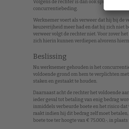
Volgens de rechter is dan ook sprake van ee
concurrentiebeding.
Werknemer voert als verweer dat hij bij de
keuzevrijheid meer had en dat hij zich niet 
verweer volgt de rechter niet. Voor zover he
zich hierin kunnen verdiepen alvorens hierm
Beslissing
Nu werknemer gehouden is het concurrentieb
voldoende grond om hem te verplichten met
staken en gestaakt te houden.
Daarnaast acht de rechter het voldoende a
ieder geval tot betaling van enig bedrag wo
inmiddels verbeurde boete en het risico da
raakt indien hij dit bedrag zelf moet betalen
boete toe ter hoogte van € 75.000,-, in plaat