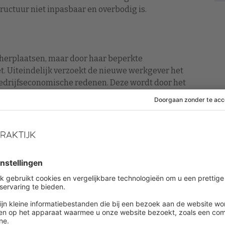
uctuur niet inpasbaar en overbodig is.
herplaatsen, maar door haar beperkte
t. Uiteindelijk verzoekt de nieuwe werkgever het
rijfseconomische redenen. Deze wordt door het
tot ontbinding van de arbeidsovereenkomst in bij de
rzoek toe.
aat in hoger beroep. Daar betoogt ze dat het
ng aan haar ontslag in de weg staat. Ze verzoekt
 Gerechtshof geeft de nieuwe werkgever ook gelijk,
e Raad instelt.
de arbeidsovereenkomst, verlof, re-integratie,