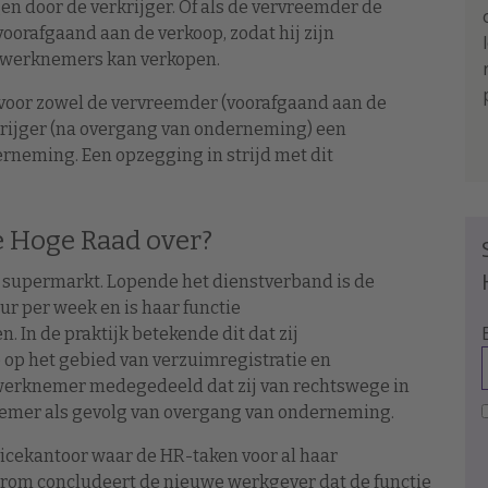
 door de verkrijger. Of als de vervreemder de
orafgaand aan de verkoop, zodat hij zijn
 werknemers kan verkopen.
 voor zowel de vervreemder (voorafgaand aan de
krijger (na overgang van onderneming) een
neming. Een opzegging in strijd met dit
e Hoge Raad over?
n supermarkt. Lopende het dienstverband is de
r per week en is haar functie
 In de praktijk betekende dit dat zij
p het gebied van verzuimregistratie en
 werknemer medegedeeld dat zij van rechtswege in
enemer als gevolg van overgang van onderneming.
icekantoor waar de HR-taken voor al haar
rom concludeert de nieuwe werkgever dat de functie