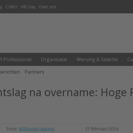
y
CHRO
HR Day
Over ons
R Professional
Organisatie
Werving & Selectie
Cu
berichten
Partners
ntslag na overname: Hoge 
Door:
Willemijn Jansma
17 februari 2026