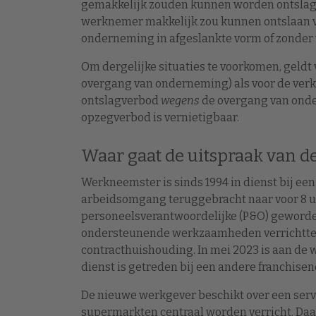
gemakkelijk zouden kunnen worden ontslagen
werknemer makkelijk zou kunnen ontslaan vo
onderneming in afgeslankte vorm of zonder
Om dergelijke situaties te voorkomen, geldt
overgang van onderneming) als voor de ver
ontslagverbod
wegens
de overgang van onder
opzegverbod is vernietigbaar.
Waar gaat de uitspraak van d
Werkneemster is sinds 1994 in dienst bij ee
arbeidsomgang teruggebracht naar voor 8 uu
personeelsverantwoordelijke (P&O) geworden.
ondersteunende werkzaamheden verrichtte o
contracthuishouding. In mei 2023 is aan de
dienst is getreden bij een andere franchis
De nieuwe werkgever beschikt over een serv
supermarkten centraal worden verricht. Daa