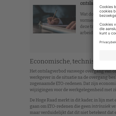
ontslag en verg
Wat doe je als ee
vormen van verlof 
deze training en l
arbeidsrecht in de
Economische, technische en 
Het ontslagverbod vanwege overgang van on
werkgever in de situatie na de overgang besl
zogenaamde ETO-redenen. Dat zijn economis
wijzigingen voor de werkgelegenheid met 
De Hoge Raad merkt in dit kader, in lijn met 
gaan om ETO-redenen die geen
intrinsiek v
maar verduidelijkt dat dit niet betekent da