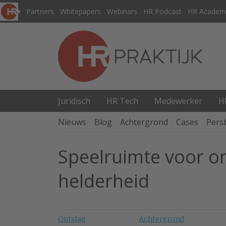
Partners
Whitepapers
Webinars
HR Podcast
HR Academ
Juridisch
HR Tech
Medewerker
H
Nieuws
Blog
Achtergrond
Cases
Pers
Speelruimte voor o
helderheid
Ontslag
Achtergrond