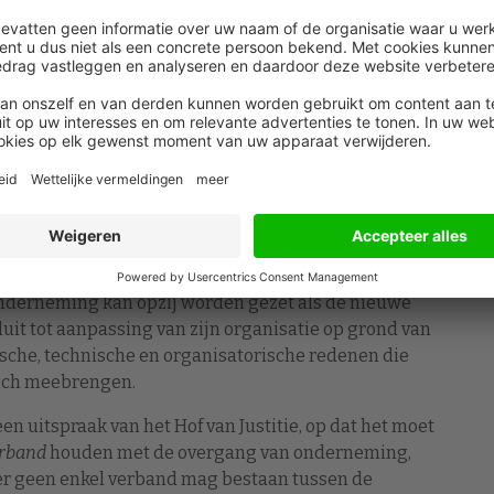
oedingen
n medewerker niet goed functioneert en welke
zijn er? Wil je je kennis up-to-date houden? Volg
eer in twee ochtenden alle ins en outs over
 dagelijkse HR-praktijk.
Meer info
organisatorische (ETO)-redenen
derneming kan opzij worden gezet als de nieuwe
uit tot aanpassing van zijn organisatie op grond van
che, technische en organisatorische redenen die
zich meebrengen.
een uitspraak van het Hof van Justitie, op dat het moet
erband
houden met de overgang van onderneming,
t er geen enkel verband mag bestaan tussen de