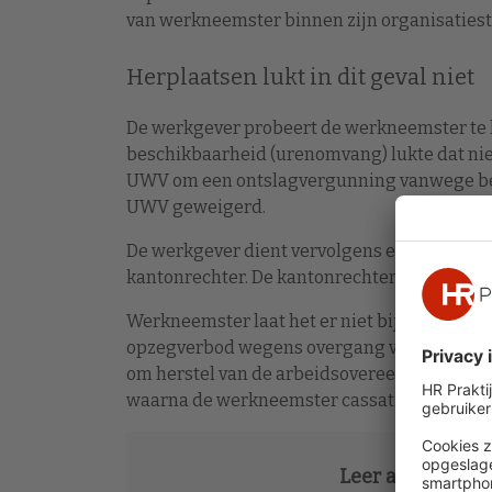
van werkneemster binnen zijn organisatiestr
Herplaatsen lukt in dit geval niet
De werkgever probeert de werkneemster te 
beschikbaarheid (urenomvang) lukte dat nie
UWV om een ontslagvergunning vanwege bed
UWV geweigerd.
De werkgever dient vervolgens een verzoek 
kantonrechter. De kantonrechter wijst het ve
Werkneemster laat het er niet bij zitten en g
opzegverbod wegens overgang van ondernemi
om herstel van de arbeidsovereenkomst. Het
waarna de werkneemster cassatie bij de Hog
Leer alles over 