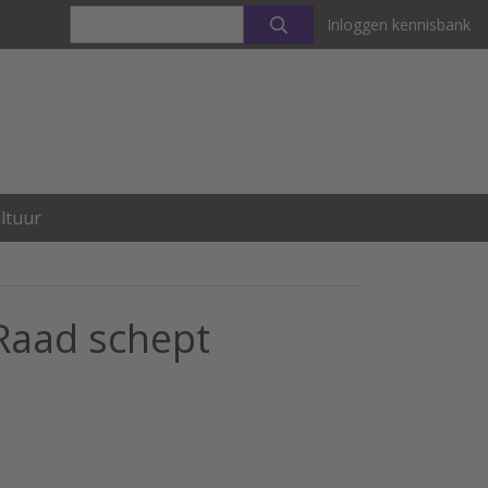
Inloggen kennisbank
ltuur
Raad schept