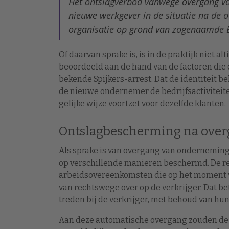
Het ontslagverbod vanwege overgang va
nieuwe werkgever in de situatie na de o
organisatie op grond van zogenaamde
Of daarvan sprake is, is in de praktijk niet 
beoordeeld aan de hand van de factoren die do
bekende Spijkers-arrest. Dat de identiteit beh
de nieuwe ondernemer de bedrijfsactiviteite
gelijke wijze voortzet voor dezelfde klanten.
Ontslagbescherming na ove
Als sprake is van overgang van ondernemi
op verschillende manieren beschermd. De re
arbeidsovereenkomsten die op het moment v
van rechtswege over op de verkrijger. Dat b
treden bij de verkrijger, met behoud van h
Aan deze automatische overgang zouden de 