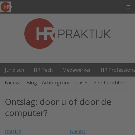
Juridisch
HR Tech
Medewerker
HR Professiona
Nieuws
Blog
Achtergrond
Cases
Persberichten
P
Ontslag: door u of door de
computer?
Ontslag
Nieuws