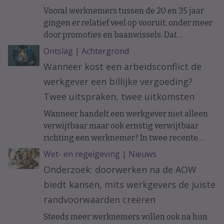
Vooral werknemers tussen de 20 en 35 jaar
gingen er relatief veel op vooruit, onder meer
door promoties en baanwissels. Dat
constateren economen van ABN Amro in
Ontslag
|
Achtergrond
vakblad ESB, meldt De Telegraaf.
Wanneer kost een arbeidsconflict de
werkgever een billijke vergoeding?
Twee uitspraken, twee uitkomsten
Wanneer handelt een werkgever niet alleen
verwijtbaar maar ook ernstig verwijtbaar
richting een werknemer? In twee recente
uitspraken werd de arbeidsovereenkomst
Wet- en regelgeving
|
Nieuws
ontbonden op initiatief van de werknemer. In
Onderzoek: doorwerken na de AOW
het ene geval moest de werkgever een forse
biedt kansen, mits werkgevers de juiste
billijke vergoeding betalen, in het andere
geval hoefde dat niet.
randvoorwaarden creëren
Steeds meer werknemers willen ook na hun