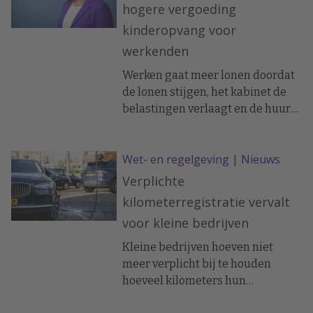
hogere vergoeding
betrekking tot personeel en
kinderopvang voor
arbeidsmarkt.
werkenden
Werken gaat meer lonen doordat
de lonen stijgen, het kabinet de
belastingen verlaagt en de huur-
en kinderopvangtoeslag
verhoogt.
Wet- en regelgeving
|
Nieuws
Verplichte
kilometerregistratie vervalt
voor kleine bedrijven
Kleine bedrijven hoeven niet
meer verplicht bij te houden
hoeveel kilometers hun
werknemers afleggen. De grens