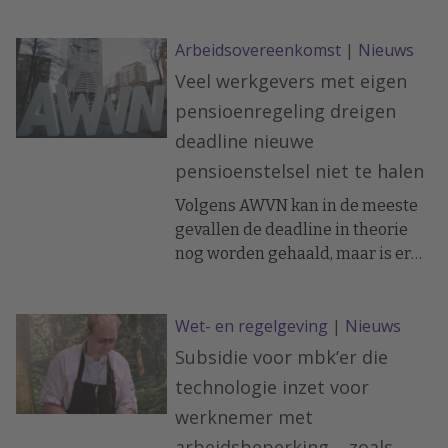
zich nog in de voorbereidingsfase
en is slechts een derde (32%)
Arbeidsovereenkomst
|
Nieuws
daadwerkelijk gestart met de
uitvoering.
Veel werkgevers met eigen
pensioenregeling dreigen
deadline nieuwe
pensioenstelsel niet te halen
Volgens AWVN kan in de meeste
gevallen de deadline in theorie
nog worden gehaald, maar is er
een dreigend tekort aan
capaciteit bij
Wet- en regelgeving
|
Nieuws
pensioendeskundigen en
pensioenuitvoerders om de
Subsidie voor mbk’er die
bedrijven te begeleiden.
technologie inzet voor
werknemer met
arbeidsbeperking – zoals