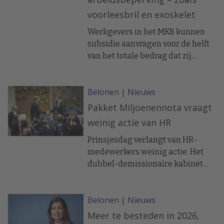
voorleesbril en exoskelet
Werkgevers in het MKB kunnen
subsidie aanvragen voor de helft
van het totale bedrag dat zij
investeren in inclusieve
technologie voor hun
Belonen
|
Nieuws
medewerkers.
Pakket Miljoenennota vraagt
weinig actie van HR
Prinsjesdag verlangt van HR-
medewerkers weinig actie. Het
dubbel-demissionaire kabinet
heeft de afgelopen tijd vooral op
de winkel gepast. De tweede en
Belonen
|
Nieuws
vermoedelijk laatste begroting
van het kabinet Schoof bevat geen
Meer te besteden in 2026,
nieuwe voorstellen met