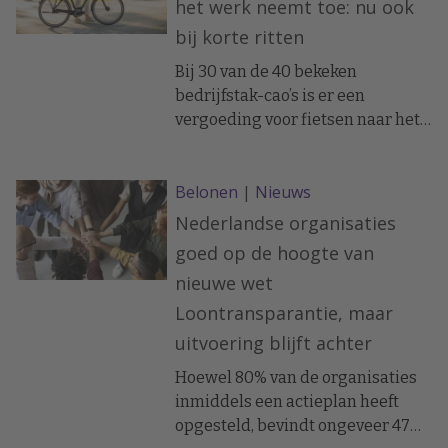
het werk neemt toe: nu ook
Tijd dus om zowel gehoor én
bij korte ritten
binnenklimaat hoger op de
vitaliteitsagenda te zetten.
Bij 30 van de 40 bekeken
bedrijfstak-cao’s is er een
vergoeding voor fietsen naar het
werk.
Belonen
|
Nieuws
Nederlandse organisaties
goed op de hoogte van
nieuwe wet
Loontransparantie, maar
uitvoering blijft achter
Hoewel 80% van de organisaties
inmiddels een actieplan heeft
opgesteld, bevindt ongeveer 47%