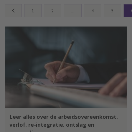
daarvoor wordt verhoogd naar
bedrijven met meer dan 250
1
2
…
4
5
werknemers, nu is dat vanaf 100
werknemers. Dat maakt
staatssecretaris Thierry Aartsen
(Milieu, VVD) later deze week
bekend, zo bevestigen ingewijden
na berichtgeving van RTL Nieuws.
Leer alles over de arbeidsovereenkomst,
verlof, re-integratie, ontslag en