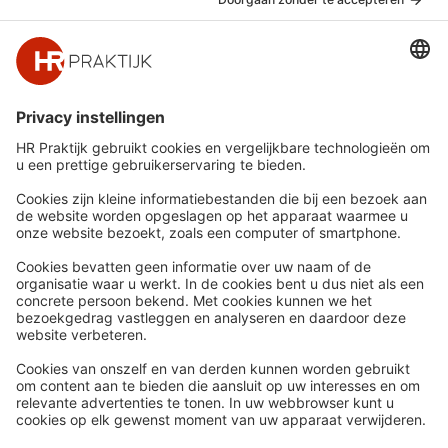
Snel naar
Meer
Nieuws
HR Academy
Whitepapers
HR Podcast
Webinars
CHRO
Word lid
HR Day
Contact
Volg Ons