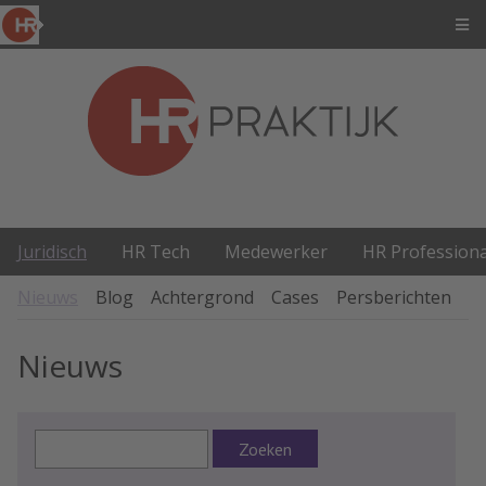
Juridisch
HR Tech
Medewerker
HR Professiona
Nieuws
Blog
Achtergrond
Cases
Persberichten
P
Nieuws
Zoeken