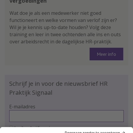
vergoedingen
Wat doe je als een medewerker niet goed
functioneert en welke vormen van verlof zijn er?
Wil je je kennis up-to-date houden? Volg deze
training en leer in twee ochtenden alle ins en outs
over arbeidsrecht in de dagelijkse HR-praktijk.
Meer info
Schrijf je in voor de nieuwsbrief HR
Praktijk Signaal
E-mailadres
Ja, ik schrijf me in