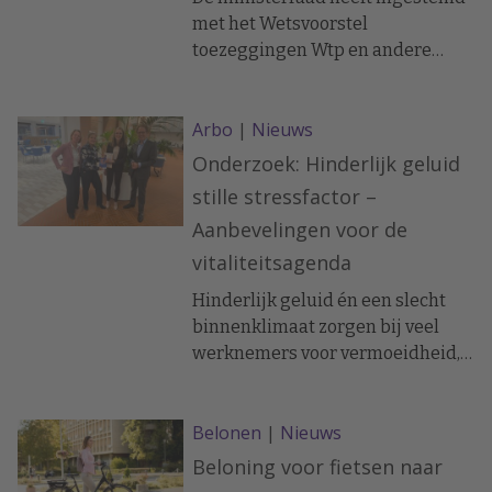
met het Wetsvoorstel
toezeggingen Wtp en andere
pensioenonderwerpen. Dit
voorstel wordt nu voor advies
Arbo
|
Nieuws
voorgelegd aan de Raad van State.
Het wetsvoorstel wijzigt onder
Onderzoek: Hinderlijk geluid
andere enkele zaken in de
stille stressfactor –
Pensioenwet op het gebied van
Aanbevelingen voor de
het nabestaandenpensioen en
vitaliteitsagenda
pensioenopbouw bij
arbeidsongeschiktheid.
Hinderlijk geluid én een slecht
binnenklimaat zorgen bij veel
werknemers voor vermoeidheid,
hoofdpijn en
concentratieproblemen. Nieuwe
Belonen
|
Nieuws
onderzoeken laten zien dat deze
stille stressfactoren de vitaliteit
Beloning voor fietsen naar
en productiviteit flink aantasten.