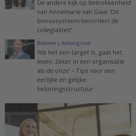
De andere kijk op betrokkenheid
van Annemarie van Gaal: ‘Dit
bonussysteem bevordert de
collegialiteit’
Belonen
|
Achtergrond
‘Als het een target is, gaat het
leven. Zeker in een organisatie
als de onze’ – Tips voor een
eerlijke en gelijke
beloningsstructuur