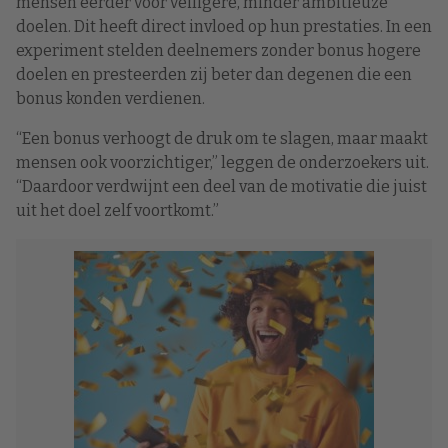
mensen eerder voor veiligere, minder ambitieuze
doelen. Dit heeft direct invloed op hun prestaties. In een
experiment stelden deelnemers zonder bonus hogere
doelen en presteerden zij beter dan degenen die een
bonus konden verdienen.
“Een bonus verhoogt de druk om te slagen, maar maakt
mensen ook voorzichtiger,” leggen de onderzoekers uit.
“Daardoor verdwijnt een deel van de motivatie die juist
uit het doel zelf voortkomt.”