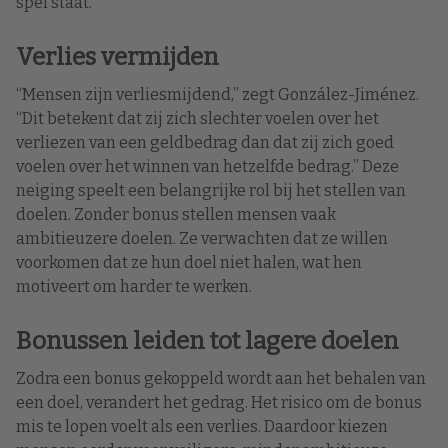
spel staat.
Verlies vermijden
“Mensen zijn verliesmijdend,” zegt González-Jiménez.
“Dit betekent dat zij zich slechter voelen over het
verliezen van een geldbedrag dan dat zij zich goed
voelen over het winnen van hetzelfde bedrag.” Deze
neiging speelt een belangrijke rol bij het stellen van
doelen. Zonder bonus stellen mensen vaak
ambitieuzere doelen. Ze verwachten dat ze willen
voorkomen dat ze hun doel niet halen, wat hen
motiveert om harder te werken.
Bonussen leiden tot lagere doelen
Zodra een bonus gekoppeld wordt aan het behalen van
een doel, verandert het gedrag. Het risico om de bonus
mis te lopen voelt als een verlies. Daardoor kiezen