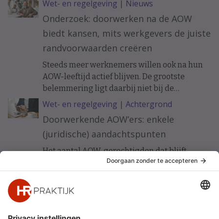
Wet- en regelgeving
|
Nieuws
ontbonden op initiatief van de werknemer. In
Onderzoek: doorwerken na de AOW
het ene geval moest de werkgever een forse
biedt kansen, mits werkgevers de juiste
billijke vergoeding betalen, in het andere
geval hoefde dat niet.
randvoorwaarden creëren
Steeds meer werknemers willen ook na hun
AOW-leeftijd actief blijven. De grootste
belemmering ligt daarbij niet bij de
doorwerkers zelf, maar bij de organisatie.
Wet- en regelgeving
|
Achtergrond
Doorwerkende AOW’ers: enkele
(juridische) aandachtspunten
Het aantal AOW-gerechtigden dat blijft
werken, is de afgelopen jaren gestaag
toegenomen. Vitale AOW-gerechtigde
werknemers kunnen een uitkomst zijn voor
werkgevers die moeite hebben vacatures te
vervullen. Bovendien gelden voor deze groep