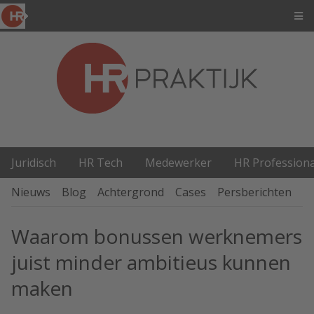
Juridisch
HR Tech
Medewerker
HR Professiona
Nieuws
Blog
Achtergrond
Cases
Persberichten
P
Waarom bonussen werknemers
juist minder ambitieus kunnen
maken