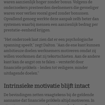
waren aanzienlijk hoger zonder bonus. Volgens de
onderzoekers presteerden deelnemers die gevoeliger
waren voor verlies vooral goed zonder bonussen.
Opvallend genoeg werkte deze aanpak zelfs beter dan
systemen waarbij mensen een aanzienlijk bedrag per
prestatie-eenheid krijgen.
“Het onderzoek laat zien dat er een psychologische
spanning speelt,” zegt Dalton. “Aan de ene kant kunnen
ambitieuze doelen werknemers motiveren omdat zij
willen voorkomen dat zij tekortschieten. Aan de andere
kant kan de angst om te falen – versterkt door
financiële prikkels – leiden tot veiligere, minder
uitdagende doelen.”
Intrinsieke motivatie blijft intact
De bevindingen zetten vraagtekens bij de geldende
aanname dat financiële prikkels altijd motiveren. In