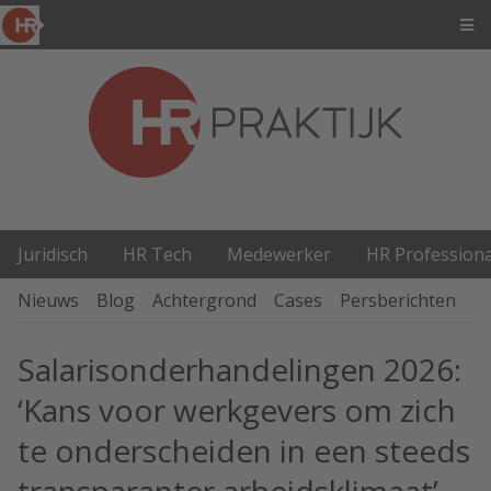
Juridisch
HR Tech
Medewerker
HR Professiona
Nieuws
Blog
Achtergrond
Cases
Persberichten
P
Salarisonderhandelingen 2026:
‘Kans voor werkgevers om zich
te onderscheiden in een steeds