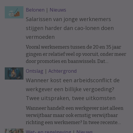
Belonen
|
Nieuws
Salarissen van jonge werknemers
stijgen harder dan cao-lonen doen
vermoeden
Vooral werknemers tussen de 20 en 35 jaar
gingen er relatief veel op vooruit, onder meer
door promoties en baanwissels. Dat
constateren economen van ABN Amro in
Ontslag
|
Achtergrond
vakblad ESB, meldt De Telegraaf.
Wanneer kost een arbeidsconflict de
werkgever een billijke vergoeding?
Twee uitspraken, twee uitkomsten
Wanneer handelt een werkgever niet alleen
verwijtbaar maar ook ernstig verwijtbaar
richting een werknemer? In twee recente
uitspraken werd de arbeidsovereenkomst
Wet- en regelgeving
|
Nieuws