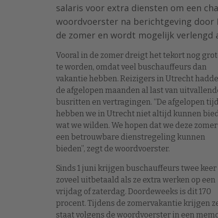
salaris voor extra diensten om een cha
woordvoerster na berichtgeving door R
de zomer en wordt mogelijk verlengd al
Vooral in de zomer dreigt het tekort nog gro
te worden, omdat veel buschauffeurs dan
vakantie hebben. Reizigers in Utrecht hadd
de afgelopen maanden al last van uitvallend
busritten en vertragingen. “De afgelopen tij
hebben we in Utrecht niet altijd kunnen bie
wat we wilden. We hopen dat we deze zomer
een betrouwbare dienstregeling kunnen
bieden”, zegt de woordvoerster.
Sinds 1 juni krijgen buschauffeurs twee keer
zoveel uitbetaald als ze extra werken op een
vrijdag of zaterdag. Doordeweeks is dit 170
procent. Tijdens de zomervakantie krijgen ze
staat volgens de woordvoerster in een memo