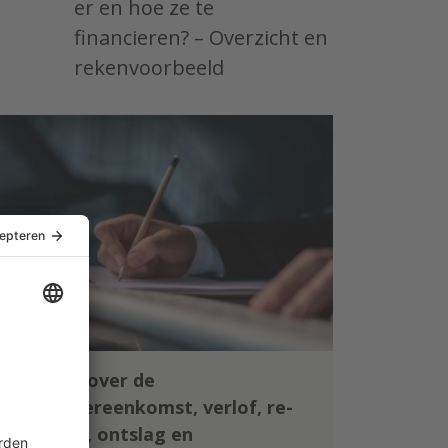
er en hoe ze te
financieren? – Overzicht en
rekenvoorbeeld
Leer alles over de
arbeidsovereenkomst, verlof, re-
integratie, ontslag en