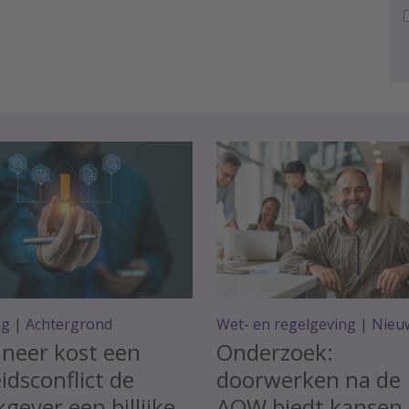
ag
|
Achtergrond
Wet- en regelgeving
|
Nieu
neer kost een
Onderzoek:
idsconflict de
doorwerken na de
gever een billijke
AOW biedt kansen,