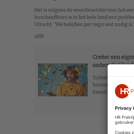
Het is volgens de woordvoerster voor het eers
buschauffeurs is in het hele land een problee
Utrecht. “We bekijken per regio wat nodig is.
ANP
Creëer een eige
onderscheidend 
Tijdens deze maste
beloningsbeleid k
branding strategi