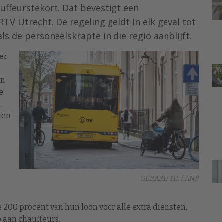
uffeurstekort. Dat bevestigt een
TV Utrecht. De regeling geldt in elk geval tot
s de personeelskrapte in die regio aanblijft.
ter
en
e
d
den
GERARD TIL / ANP
 200 procent van hun loon voor alle extra diensten,
 aan chauffeurs.