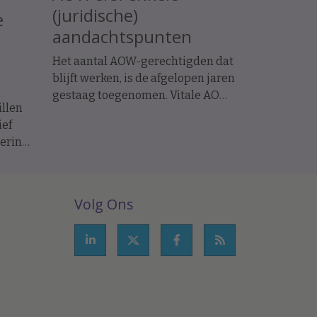
(juridische)
e
aandachtspunten
Het aantal AOW-gerechtigden dat
blijft werken, is de afgelopen jaren
gestaag toegenomen. Vitale AOW-
llen
gerechtigde werknemers kunnen
ief
een uitkomst zijn voor werkgevers
mering
die moeite hebben vacatures te
vervullen. Bovendien gelden voor
e
deze groep op enkele punten
soepelere arbeidsrechtelijke
Volg Ons
regels, waardoor de risico's bij
ziekte en ontslag beperkter zijn.