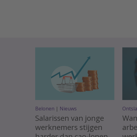
Belonen
|
Nieuws
Ontsl
Salarissen van jonge
Wan
werknemers stijgen
arbe
harder dan cao-lonen
werk