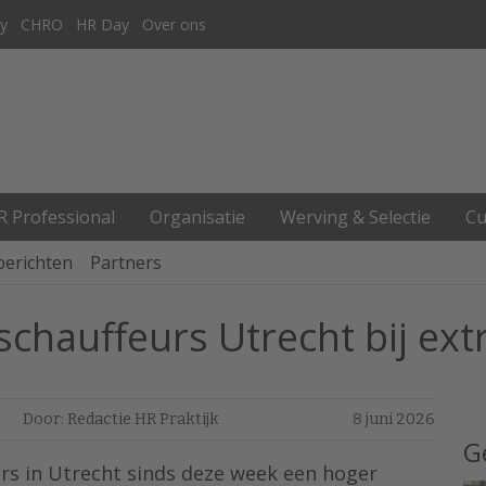
y
CHRO
HR Day
Over ons
R Professional
Organisatie
Werving & Selectie
Cu
berichten
Partners
chauffeurs Utrecht bij ex
Door: Redactie HR Praktijk
8 juni 2026
G
rs in Utrecht sinds deze week een hoger