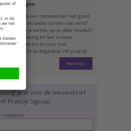
vergoedingen
Wat doe je als een medewerker niet goed
functioneert en welke vormen van verlof
zijn er? Wil je je kennis up-to-date houden?
Volg deze training en leer in twee
ochtenden alle ins en outs over
arbeidsrecht in de dagelijkse HR-praktijk.
Meer info
Schrijf je in voor de nieuwsbrief
HR Praktijk Signaal
E-mailadres