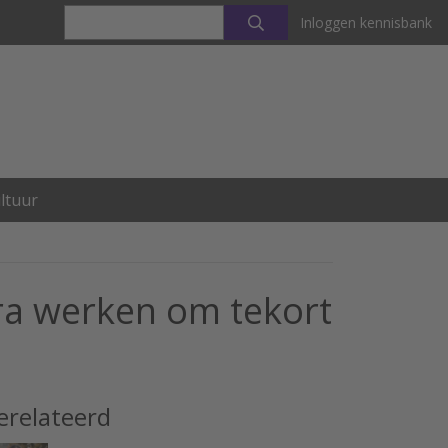
Inloggen kennisbank
ltuur
tra werken om tekort
erelateerd