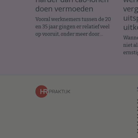
doen vermoeden
ver
uits
Vooral werknemers tussen de 20
uit
en 35 jaar gingen er relatief veel
op vooruit, onder meer door
Wanne
promoties en baanwissels. Dat
niet a
constateren economen van ABN
ernsti
Amro in vakblad ESB, meldt De
werkn
Telegraaf.
uitsp
arbei
op ini
het en
een fo
betale
hoefde