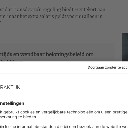
t dat Transdev zo’n regeling biedt. Het tekort aan
m, maar het extra salaris geldt voor nu alleen in
”
ntijds en wendbaar beloningsbeleid om
te blijven
rclass leer je op welke wijze je een modern
unt vormgeven dat bijdraagt aan de employer
e en employee experience binnen jouw organisatie.
Meer informatie