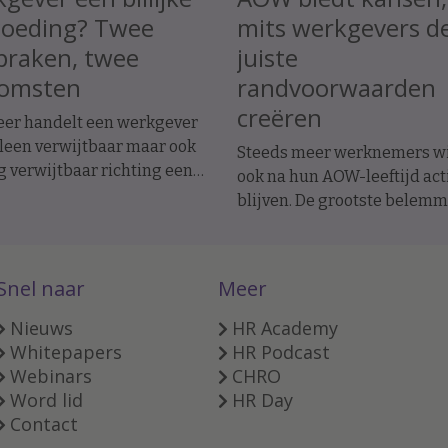
goeding? Twee
mits werkgevers d
praken, twee
juiste
komsten
randvoorwaarden
creëren
er handelt een werkgever
lleen verwijtbaar maar ook
Steeds meer werknemers wi
g verwijtbaar richting een
ook na hun AOW-leeftijd act
emer? In twee recente
blijven. De grootste belem
raken werd de
ligt daarbij niet bij de
dsovereenkomst ontbonden
doorwerkers zelf, maar bij d
tiatief van de werknemer. In
organisatie.
Snel naar
Meer
e geval moest de werkgever
rse billijke vergoeding
Nieuws
HR Academy
n, in het andere geval
Whitepapers
HR Podcast
 dat niet.
Webinars
CHRO
Word lid
HR Day
Contact