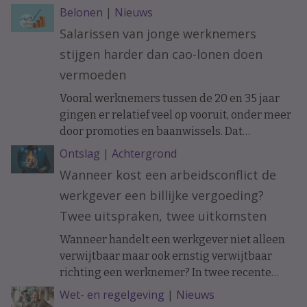
benadrukt arbeidsrechtadvocaat Astrid
Belonen
|
Nieuws
Zuidinga.
Salarissen van jonge werknemers
stijgen harder dan cao-lonen doen
vermoeden
Vooral werknemers tussen de 20 en 35 jaar
gingen er relatief veel op vooruit, onder meer
door promoties en baanwissels. Dat
constateren economen van ABN Amro in
Ontslag
|
Achtergrond
vakblad ESB, meldt De Telegraaf.
Wanneer kost een arbeidsconflict de
werkgever een billijke vergoeding?
Twee uitspraken, twee uitkomsten
Wanneer handelt een werkgever niet alleen
verwijtbaar maar ook ernstig verwijtbaar
richting een werknemer? In twee recente
uitspraken werd de arbeidsovereenkomst
Wet- en regelgeving
|
Nieuws
ontbonden op initiatief van de werknemer. In