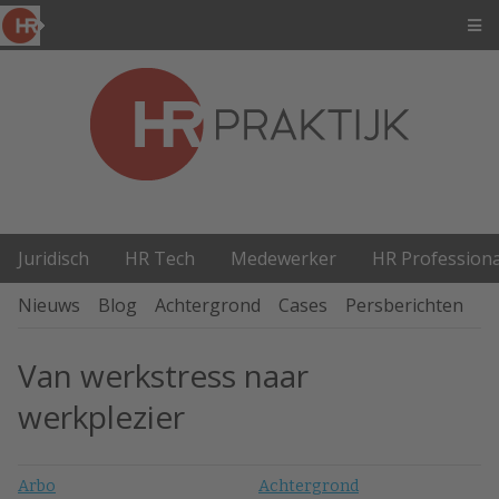
Juridisch
HR Tech
Medewerker
HR Professiona
Nieuws
Blog
Achtergrond
Cases
Persberichten
P
Van werkstress naar
werkplezier
Arbo
Achtergrond