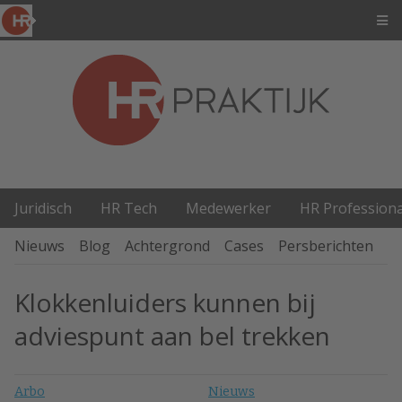
Juridisch
HR Tech
Medewerker
HR Professiona
Nieuws
Blog
Achtergrond
Cases
Persberichten
P
Klokkenluiders kunnen bij
adviespunt aan bel trekken
Arbo
Nieuws