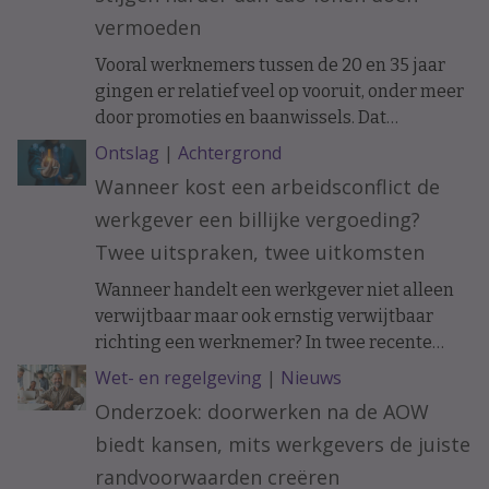
vermoeden
Vooral werknemers tussen de 20 en 35 jaar
gingen er relatief veel op vooruit, onder meer
door promoties en baanwissels. Dat
constateren economen van ABN Amro in
Ontslag
|
Achtergrond
vakblad ESB, meldt De Telegraaf.
Wanneer kost een arbeidsconflict de
werkgever een billijke vergoeding?
Twee uitspraken, twee uitkomsten
Wanneer handelt een werkgever niet alleen
verwijtbaar maar ook ernstig verwijtbaar
richting een werknemer? In twee recente
uitspraken werd de arbeidsovereenkomst
Wet- en regelgeving
|
Nieuws
ontbonden op initiatief van de werknemer. In
Onderzoek: doorwerken na de AOW
het ene geval moest de werkgever een forse
biedt kansen, mits werkgevers de juiste
billijke vergoeding betalen, in het andere
geval hoefde dat niet.
randvoorwaarden creëren