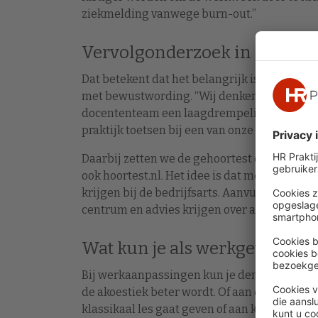
ziekmelding vanwege burn-out.”
Vervolgonderzoek in de prakt
Dat betekent dat het belangrijk is om gehoor
met bewustwording. “Wij denken dan ook dat 
docententeam een laagdrempelige, online g
praktijk toetsen bij een van onze grote onde
Daarbij zetten we de gehoortest op
hoortest.
ook hoortest.nl. Het idee is dat medewerkers
krijgen bij de bedrijfsarts. Aanvullend ku
centrum en advies krijgen over apparatuur 
Wat kun je als werkgever doe
Bij werkaanpassingen kun je denken aan ver
de akoestiek beter wordt. Of aan een versch
klassikaal les gaat geven of aan kleinere gro