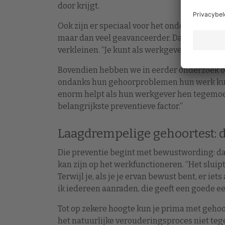
door krijgt.
Ook zijn er speciaal voor het onderwijs sli
maar dan veel geavanceerder. Dat kan allemaa
verkleinen. “Je kunt als werkgever veel bijdr
Bovendien hebben we in eerder onderzoek o
ondanks hun gehoorproblemen hun werk kunn
enorm helpt als hun werkgever hen tegemoet
belangrijkste preventieve factor.”
Laagdrempelige gehoortest: 
Die preventie begint met bewustwording: dat
kan zijn op het werkfunctioneren. “Het sluipt
Terwijl je, als je je ervan bewust bent, er ie
ik iedereen aanraden, die geeft een goede ee
Tot op zekere hoogte kun je prima met gehoo
het natuurlijke verouderingsproces niet tege