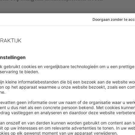
ijk
problemen vroegtijdig te identificeren – het begint
het zinvol zou kunnen zijn dat bijvoorbeeld een heel
ehoorscreening doet. Die hypothese gaan we in de
rwijsklanten.
nl
in. The World Health Organization (WHO) gebruikt
 die hier slecht op scoren een tweede test kunnen
nnen ze doorverwezen worden naar een audiologisch
en mogelijke werkaanpassingen.”
n?
anderingen in de inrichting van een lokaal waardoor
uiving van taken – bijvoorbeeld dat iemand minder
epen. Of langere ‘luisterpauzes’ tussen de lesuren