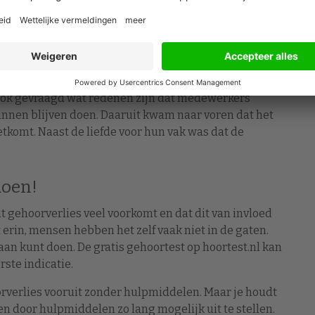
mme hoorsystemen, vergelijkbaar met een ringleiding
l helpen om bij gehoorverlies het risico op uitval te
agen.
ok gevraagd wat redenen zijn dat medewerkers
en blijven doen. Daaruit kwam naar voren dat het
komt. Naast de liefde voor hun vak was dat de
doen!
 gehoorverlies veel voorkomt en dat dit van invloed
 erin, mensen hebben het zelf vaak niet in de gaten.
ts aan kunt doen. De gratis gehoortest op hoortest.nl kan
rste indicatie.
rverlies vooruit zonder hulpmiddelen. Maar je houdt
n door hulpmiddelen zo lang mogelijk uit te stellen.