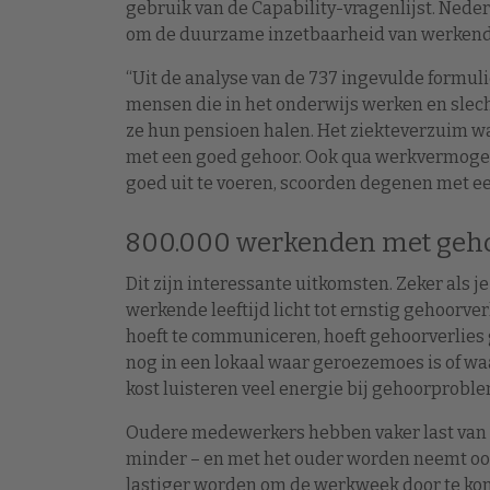
gebruik van de Capability-vragenlijst. Ned
om de duurzame inzetbaarheid van werkende
“Uit de analyse van de 737 ingevulde formu
mensen die in het onderwijs werken en slech
ze hun pensioen halen. Het ziekteverzuim wa
met een goed gehoor. Ook qua werkvermogen, 
goed uit te voeren, scoorden degenen met een
800.000 werkenden met geho
Dit zijn interessante uitkomsten. Zeker als 
werkende leeftijd licht tot ernstig gehoorve
hoeft te communiceren, hoeft gehoorverlies g
nog in een lokaal waar geroezemoes is of waa
kost luisteren veel energie bij gehoorprobl
Oudere medewerkers hebben vaker last van g
minder – en met het ouder worden neemt ook 
lastiger worden om de werkweek door te kome