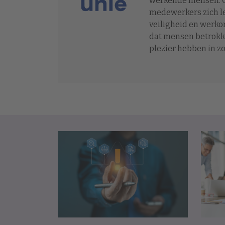
werkende mensen. O
medewerkers zich le
veiligheid en werko
dat mensen betrokke
plezier hebben in z