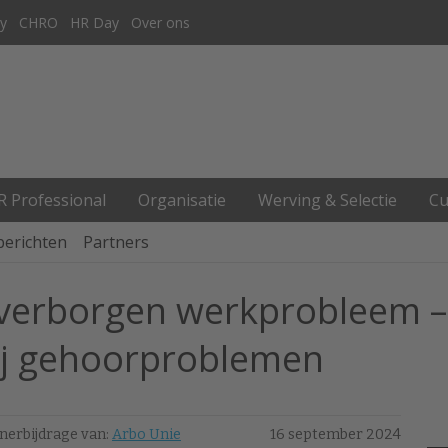
y
CHRO
HR Day
Over ons
R Professional
Organisatie
Werving & Selectie
Cu
berichten
Partners
 verborgen werkprobleem 
ij gehoorproblemen
nerbijdrage van:
Arbo Unie
16 september 2024