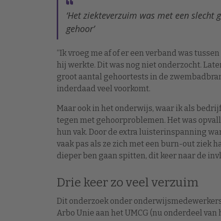
‘Het ziekteverzuim was met een slecht 
gehoor’
“Ik vroeg me af of er een verband was tusse
hij werkte. Dit was nog niet onderzocht. Lat
groot aantal gehoortests in de zwembadbran
inderdaad veel voorkomt.
Maar ook in het onderwijs, waar ik als bedr
tegen met gehoorproblemen. Het was opvallen
hun vak. Door de extra luisterinspanning war
vaak pas als ze zich met een burn-out ziek 
dieper ben gaan spitten, dit keer naar de inv
Drie keer zo veel verzuim
Dit onderzoek onder onderwijsmedewerkers
Arbo Unie aan het UMCG (nu onderdeel van he