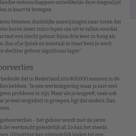
erlandse wetenschappers ontwikkelde deze vragenlijst
n in kaart te brengen.
lieren kwamen duidelijke aanwijzingen naar voren dat
ter horen meer risico lopen om uit te vallen voordat
s met een slecht gehoor bijna drie keer zo hoog als
dus of je fysiek en mentaal in staat bent je werk
 slechter gehoor significant lager.”
orverlies
je bedenkt dat in Nederland zo’n 800.000 mensen in de
rlies hebben. “In een werkomgeving waar je niet veel
een probleem te zijn. Maar als je lesgeeft, vaak ook
r je veel vergadert in groepen, ligt dat anders. Dan
emen.
ehoorverlies – het gehoor wordt met de jaren
de veerkracht geleidelijk af. Zo kan het steeds
n. Uitputting kan uiteindelijk leiden tot een