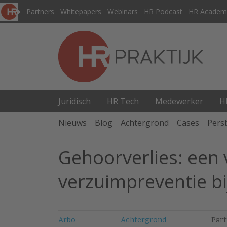
Partners
Whitepapers
Webinars
HR Podcast
HR Academ
Juridisch
HR Tech
Medewerker
H
Nieuws
Blog
Achtergrond
Cases
Pers
Gehoorverlies: een
verzuimpreventie b
Arbo
Achtergrond
Part