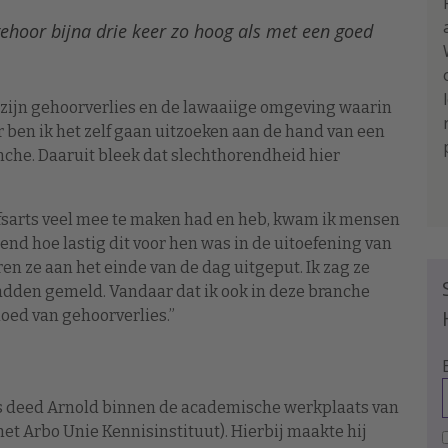
gehoor bijna drie keer zo hoog als met een goed
n zijn gehoorverlies en de lawaaiige omgeving waarin
er ben ik het zelf gaan uitzoeken aan de hand van een
che. Daaruit bleek dat slechthorendheid hier
ijfsarts veel mee te maken had en heb, kwam ik mensen
d hoe lastig dit voor hen was in de uitoefening van
en ze aan het einde van de dag uitgeput. Ik zag ze
hadden gemeld. Vandaar dat ik ook in deze branche
loed van gehoorverlies.”
 deed Arnold binnen de academische werkplaats van
t Arbo Unie Kennisinstituut). Hierbij maakte hij