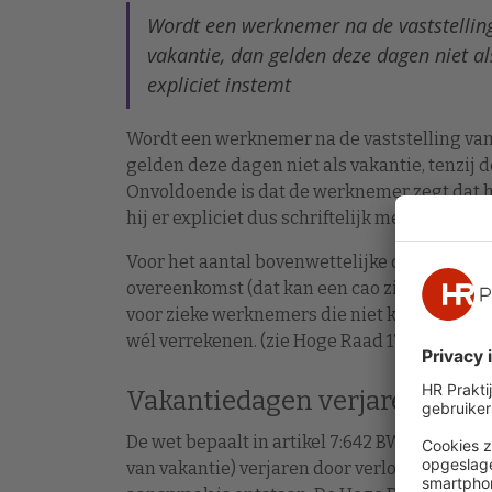
Wordt een werknemer na de vaststelling
vakantie, dan gelden deze dagen niet a
expliciet instemt
Wordt een werknemer na de vaststelling van e
gelden deze dagen niet als vakantie, tenzij
Onvoldoende is dat de werknemer zegt dat h
hij er expliciet dus schriftelijk mee instem
Voor het aantal bovenwettelijke dagen in een 
overeenkomst (dat kan een cao zijn) worden
voor zieke werknemers die niet kunnen re-i
wél verrekenen. (zie Hoge Raad 17 november
Vakantiedagen verjaren niet
De wet bepaalt in artikel 7:642 BW dat vakan
van vakantie) verjaren door verloop van vijf 