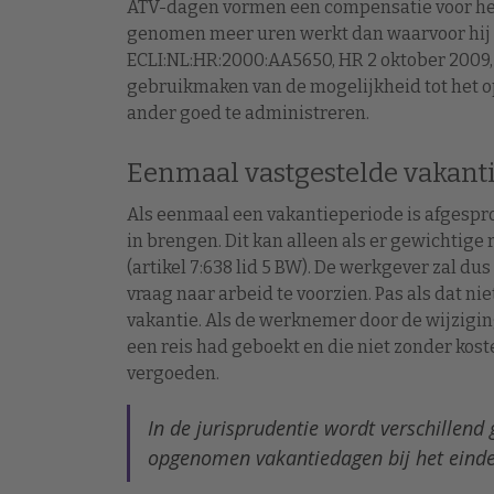
ATV-dagen vormen een compensatie voor het
genomen meer uren werkt dan waarvoor hij fei
ECLI:NL:HR:2000:AA5650, HR 2 oktober 2009
gebruikmaken van de mogelijkheid tot het op
ander goed te administreren.
Eenmaal vastgestelde vakanti
Als eenmaal een vakantieperiode is afgespro
in brengen. Dit kan alleen als er gewichtig
(artikel 7:638 lid 5 BW). De werkgever zal d
vraag naar arbeid te voorzien. Pas als dat n
vakantie. Als de werknemer door de wijziging
een reis had geboekt en die niet zonder kos
vergoeden.
In de jurisprudentie wordt verschillend
opgenomen vakantiedagen bij het einde