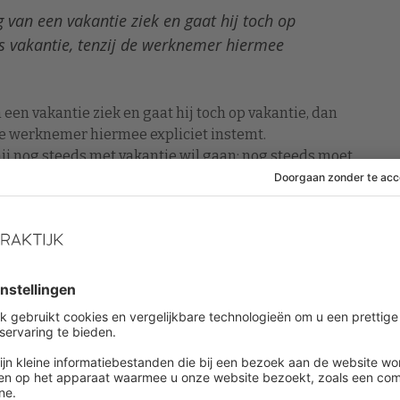
 van een vakantie ziek en gaat hij toch op
ls vakantie, tenzij de werknemer hiermee
en vakantie ziek en gaat hij toch op vakantie, dan
 de werknemer hiermee expliciet instemt.
ij nog steeds met vakantie wil gaan: nog steeds moet
men dat de dagen van zijn vakantiesaldo afgaan.
jaar kan zo’n afspraak ook overigens bij schriftelijke
 gemaakt. Deze verrekeningsmogelijkheid geldt óók
ntegreren. Zij kunnen geen vakantie opnemen, maar
 2023,
ECLI:NL:HR:2023:1603
)
 automatisch
tiedagen (of beter: de rechtsvordering tot toekenning
jaren na de laatste dag van het kalenderjaar waarin de