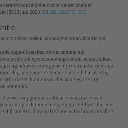
 een verantwoordelijkheid voor de werknemer
ie HR 23 juni 2023,
ECLI:NL:HR:2023:955
).
antie
 recht op twee weken aaneengesloten vakantie per
rende dagen/uren kan de werknemer als
n prijs stelt op een aaneengesloten vakantie, kan
al zijn dagen/uren versnipperen. In een aantal cao’s zijn
nipperdag aangewezen. Soms staat er dat in overleg
te vrije dagen kunnen worden aangewezen. De
ren opnemen.
oet worden opgenomen, staan er vaak in een cao
 daarentegen kunnen niet gelijkgesteld worden aan
gelijk om ATV-dagen af te kopen of te laten vervallen