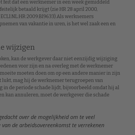
 feit dat een werknemer in een week gemiddeld
telijk betaald krijgt (zie HR 28 april 2000,
, ECLI:NL:HR:2009:BI9633).Als werknemers
nemen van vakantie in uren, is het wel zaak een en
e wijzigen
ken, kan de werkgever daar niet eenzijdig wijziging
e redenen voor zijn en na overleg met de werknemer
us moeite moeten doen om op een andere manier in zijn
iet lukt, mag hij de werknemer terugroepen van
 in de periode schade lijdt, bijvoorbeeld omdat hij al
ten kan annuleren, moet de werkgever die schade
 gedacht over de mogelijkheid om te veel
 van de arbeidsovereenkomst te verrekenen