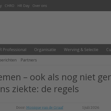
y
CHRO
HR Day
Over ons
R Professional
Organisatie
Werving & Selectie
Cu
berichten
Partners
men – ook als nog niet gen
s ziekte: de regels
Door:
Monique van de Graaf
1 juli 2026