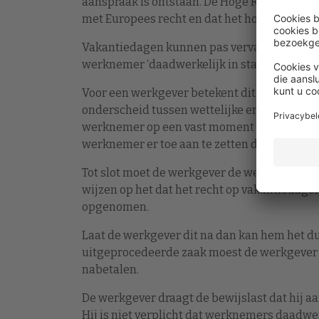
aanspraak is ontstaan. De Hoge Raad heeft op 
met Europees recht en dat het hof dit artike
Vakantiedagen kunnen pas vervallen of ver
werknemer ‘daadwerkelijk in staat heeft ges
Voor een werkgever betekent dit dat hij een
onderscheid tussen wettelijke en bovenwett
werknemer op een vast moment in het jaar sch
werknemer er toe aan te zetten de vakantie o
Tot slot moet de werkgever de werknemer bij 
wijzen op het dat het recht op vakantiedagen 
opgenomen.
Laat de werkgever dit na dan kan hem het du
uitgeprocedeerde zaak moest de werkgever
nabetalen.
De werkgever draagt de bewijslast dat hij aa
Hij is niet verplicht dat werknemers daadwe