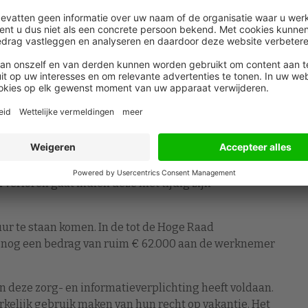
23 juni 2023 geoordeeld dat dit artikel in strijd is
l daarom terecht buiten toepassing heeft gelaten.
jaren op het moment dat de werkgever een
teld vakantie op te nemen’.
 goede verlofregistratie moet voeren met daarin een
elijke vakantiedagen. Verder moet de werkgever de
riftelijk attenderen op zijn verlofsaldo en de
ok feitelijk op te nemen.
voorkeur op een vast moment in het jaar schriftelijk
verloren gaat indien deze niet tijdig zijn
ur te staan komen. In de tot de Hoge Raad
 nog een bedrag van ruim € 62.000 aan de werknemer
n deze zorg- en informatieverplichting heeft voldaan.
rkelijk gebruik maken van hun recht op vakantie. Het