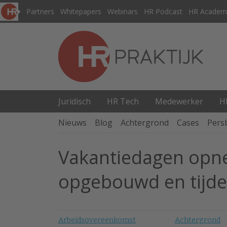
Partners
Whitepapers
Webinars
HR Podcast
HR Academ
Juridisch
HR Tech
Medewerker
H
Nieuws
Blog
Achtergrond
Cases
Pers
Vakantiedagen opne
opgebouwd en tijden
Arbeidsovereenkomst
Achtergrond