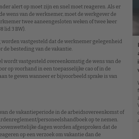
nder alert op moet zijn en snel moet reageren. Als er
n de wens van de werknemer, moet de werkgever de
 werknemer twee aaneengesloten weken of twee keer
 lid 3 BW).
ig worden vastgesteld dat de werknemer gelegenheid
or de besteding van de vakantie.
sel wordt vastgesteld overeenkomstig de wens van de
r op voorhand in een toepasselijke cao of in de
aan te geven wanneer er bijvoorbeeld sprake is van
g van de vakantieperiode in de arbeidsovereenkomst of
aardenreglement/personeelshandboek op te nemen.
e bovenwettelijke dagen worden afgesproken dat de
reageren op een verzoek om vakantie dan de