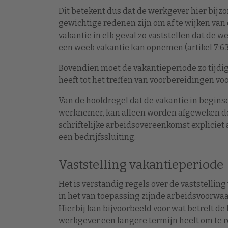
Dit betekent dus dat de werkgever hier bijzo
gewichtige redenen zijn om af te wijken va
vakantie in elk geval zo vaststellen dat de
een week vakantie kan opnemen (artikel 7:638
Bovendien moet de vakantieperiode zo tijd
heeft tot het treffen van voorbereidingen vo
Van de hoofdregel dat de vakantie in begin
werknemer, kan alleen worden afgeweken doo
schriftelijke arbeidsovereenkomst expliciet 
een bedrijfssluiting.
Vaststelling vakantieperiode
Het is verstandig regels over de vaststellin
in het van toepassing zijnde arbeidsvoorw
Hierbij kan bijvoorbeeld voor wat betreft d
werkgever een langere termijn heeft om te 