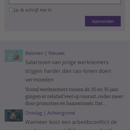
Ja, ik schrijf me in
Belonen
|
Nieuws
Salarissen van jonge werknemers
stijgen harder dan cao-lonen doen
vermoeden
Vooral werknemers tussen de 20 en 35 jaar
gingen er relatief veel op vooruit, onder meer
door promoties en baanwissels. Dat
constateren economen van ABN Amro in
Ontslag
|
Achtergrond
vakblad ESB, meldt De Telegraaf.
Wanneer kost een arbeidsconflict de