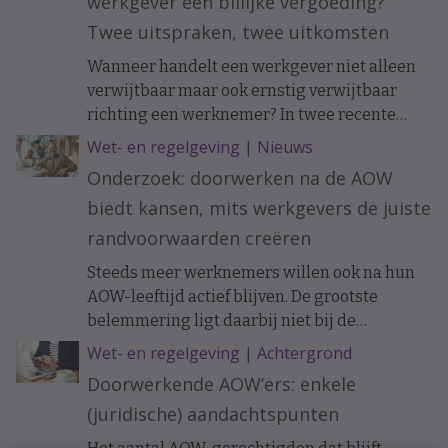
werkgever een billijke vergoeding?
Twee uitspraken, twee uitkomsten
Wanneer handelt een werkgever niet alleen
verwijtbaar maar ook ernstig verwijtbaar
richting een werknemer? In twee recente
uitspraken werd de arbeidsovereenkomst
Wet- en regelgeving
|
Nieuws
ontbonden op initiatief van de werknemer. In
Onderzoek: doorwerken na de AOW
het ene geval moest de werkgever een forse
biedt kansen, mits werkgevers de juiste
billijke vergoeding betalen, in het andere
geval hoefde dat niet.
randvoorwaarden creëren
Steeds meer werknemers willen ook na hun
AOW-leeftijd actief blijven. De grootste
belemmering ligt daarbij niet bij de
doorwerkers zelf, maar bij de organisatie.
Wet- en regelgeving
|
Achtergrond
Doorwerkende AOW’ers: enkele
(juridische) aandachtspunten