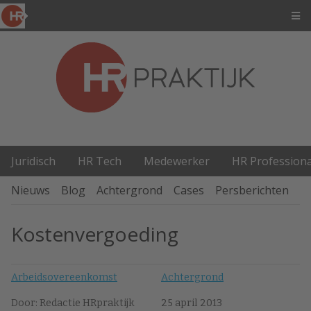
Juridisch
HR Tech
Medewerker
HR Professiona
Nieuws
Blog
Achtergrond
Cases
Persberichten
P
Kostenvergoeding
Arbeidsovereenkomst
Achtergrond
Door: Redactie HRpraktijk
25 april 2013