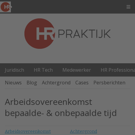
Juridisch
HR Tech
Medewerker
HR Professiona
Nieuws
Blog
Achtergrond
Cases
Persberichten
P
Arbeidsovereenkomst
bepaalde- & onbepaalde tijd
Arbeidsovereenkomst
Achtergrond