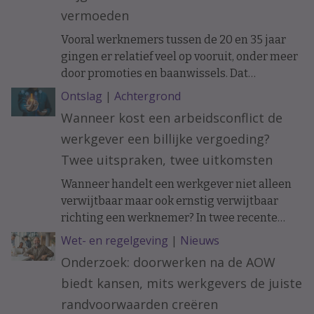
vermoeden
Vooral werknemers tussen de 20 en 35 jaar
gingen er relatief veel op vooruit, onder meer
door promoties en baanwissels. Dat
constateren economen van ABN Amro in
Ontslag
|
Achtergrond
vakblad ESB, meldt De Telegraaf.
Wanneer kost een arbeidsconflict de
werkgever een billijke vergoeding?
Twee uitspraken, twee uitkomsten
Wanneer handelt een werkgever niet alleen
verwijtbaar maar ook ernstig verwijtbaar
richting een werknemer? In twee recente
uitspraken werd de arbeidsovereenkomst
Wet- en regelgeving
|
Nieuws
ontbonden op initiatief van de werknemer. In
Onderzoek: doorwerken na de AOW
het ene geval moest de werkgever een forse
biedt kansen, mits werkgevers de juiste
billijke vergoeding betalen, in het andere
geval hoefde dat niet.
randvoorwaarden creëren