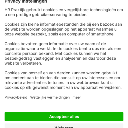
Snel naar
Meer
Nieuws
HR Academy
Whitepapers
HR Podcast
Webinars
CHRO
Word lid
HR Day
Contact
Volg Ons
Alle rechten voorbehouden
Privacyinstellingen
Privacy Statement
Algemene Voorwaarden