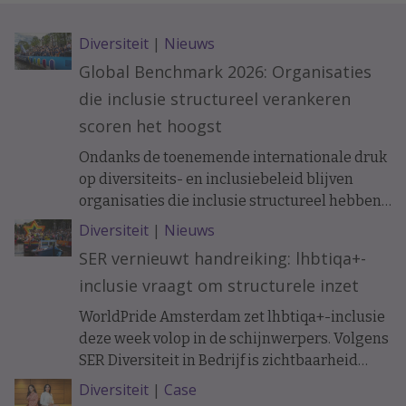
Diversiteit
|
Nieuws
Global Benchmark 2026: Organisaties
die inclusie structureel verankeren
scoren het hoogst
Ondanks de toenemende internationale druk
op diversiteits- en inclusiebeleid blijven
organisaties die inclusie structureel hebben
verankerd beter presteren. Dat blijkt uit de
Diversiteit
|
Nieuws
Workplace Pride Global Benchmark 2026,
SER vernieuwt handreiking: lhbtiqa+-
waarin werkgevers worden beoordeeld op
inclusie vraagt om structurele inzet
hun lhbtiq+-inclusiebeleid.
WorldPride Amsterdam zet lhbtiqa+-inclusie
deze week volop in de schijnwerpers. Volgens
SER Diversiteit in Bedrijf is zichtbaarheid
belangrijk, maar moeten werkgevers juist ook
Diversiteit
|
Case
buiten Pride werken aan een inclusieve en