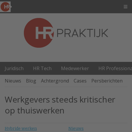
Juridisch
HR Tech
Medewerker
HR Professiona
Nieuws
Blog
Achtergrond
Cases
Persberichten
P
Werkgevers steeds kritischer
op thuiswerken
Hybride werken
Nieuws