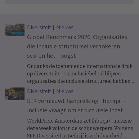
Diversiteit
|
Nieuws
Global Benchmark 2026: Organisaties
die inclusie structureel verankeren
scoren het hoogst
Ondanks de toenemende internationale druk
op diversiteits- en inclusiebeleid blijven
organisaties die inclusie structureel hebben
verankerd beter presteren. Dat blijkt uit de
Diversiteit
|
Nieuws
Workplace Pride Global Benchmark 2026,
SER vernieuwt handreiking: lhbtiqa+-
waarin werkgevers worden beoordeeld op
inclusie vraagt om structurele inzet
hun lhbtiq+-inclusiebeleid.
WorldPride Amsterdam zet lhbtiqa+-inclusie
deze week volop in de schijnwerpers. Volgens
SER Diversiteit in Bedrijf is zichtbaarheid