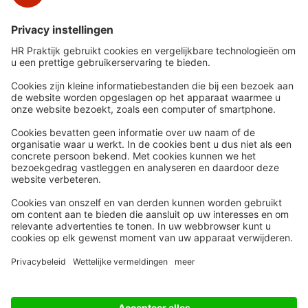
Snel naar
Meer
Nieuws
HR Academy
Whitepapers
HR Podcast
Webinars
CHRO
Word lid
HR Day
Contact
Volg Ons