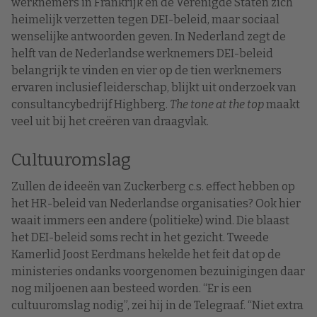
werknemers in Frankrijk en de Verenigde Staten zich
heimelijk verzetten tegen DEI-beleid, maar sociaal
wenselijke antwoorden geven. In Nederland zegt de
helft van de Nederlandse werknemers DEI-beleid
belangrijk te vinden en vier op de tien werknemers
ervaren inclusief leiderschap, blijkt uit onderzoek van
consultancybedrijf Highberg.
The tone at the top
maakt
veel uit bij het creëren van draagvlak.
Cultuuromslag
Zullen de ideeën van Zuckerberg c.s. effect hebben op
het HR-beleid van Nederlandse organisaties? Ook hier
waait immers een andere (politieke) wind. Die blaast
het DEI-beleid soms recht in het gezicht. Tweede
Kamerlid Joost Eerdmans hekelde het feit dat op de
ministeries ondanks voorgenomen bezuinigingen daar
nog miljoenen aan besteed worden. “Er is een
cultuuromslag nodig”, zei hij in de Telegraaf. “Niet extra