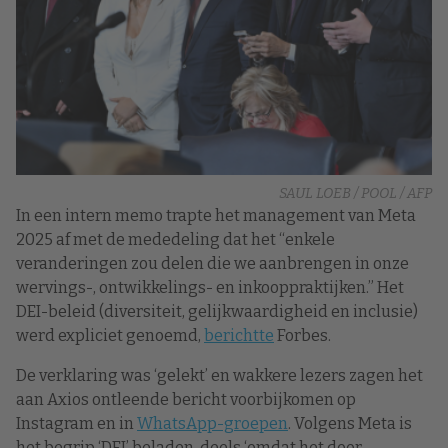
SAUL LOEB / POOL / AFP
In een intern memo trapte het management van Meta
2025 af met de mededeling dat het “enkele
veranderingen zou delen die we aanbrengen in onze
wervings-, ontwikkelings- en inkooppraktijken.” Het
DEI-beleid (diversiteit, gelijkwaardigheid en inclusie)
werd expliciet genoemd,
berichtte
Forbes.
De verklaring was ‘gelekt’ en wakkere lezers zagen het
aan Axios ontleende bericht voorbijkomen op
Instagram en in
WhatsApp-groepen
. Volgens Meta is
het begrip ‘DEI’ beladen, deels ‘omdat het door