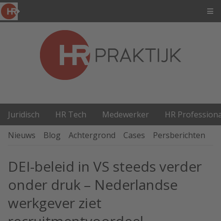
Juridisch
HR Tech
Medewerker
HR Professiona
Nieuws
Blog
Achtergrond
Cases
Persberichten
P
DEI-beleid in VS steeds verder
onder druk – Nederlandse
werkgever ziet