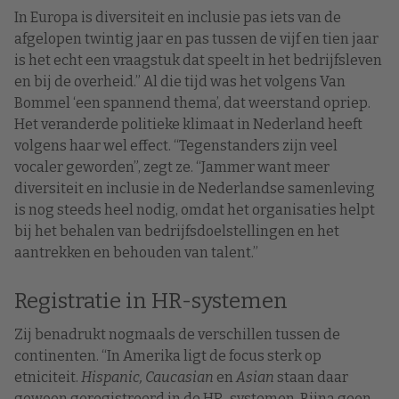
In Europa is diversiteit en inclusie pas iets van de
afgelopen twintig jaar en pas tussen de vijf en tien jaar
is het echt een vraagstuk dat speelt in het bedrijfsleven
en bij de overheid.” Al die tijd was het volgens Van
Bommel ‘een spannend thema’, dat weerstand opriep.
Het veranderde politieke klimaat in Nederland heeft
volgens haar wel effect. “Tegenstanders zijn veel
vocaler geworden”, zegt ze. “Jammer want meer
diversiteit en inclusie in de Nederlandse samenleving
is nog steeds heel nodig, omdat het organisaties helpt
bij het behalen van bedrijfsdoelstellingen en het
aantrekken en behouden van talent.”
Registratie in HR-systemen
Zij benadrukt nogmaals de verschillen tussen de
continenten. “In Amerika ligt de focus sterk op
etniciteit.
Hispanic, Caucasian
en
Asian
staan daar
gewoon geregistreerd in de HR-systemen. Bijna geen