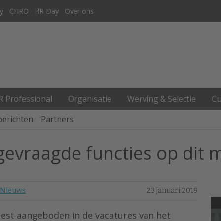
y
CHRO
HR Day
Over ons
R Professional
Organisatie
Werving & Selectie
Cu
berichten
Partners
gevraagde functies op dit
Nieuws
23 januari 2019
eest aangeboden in de vacatures van het