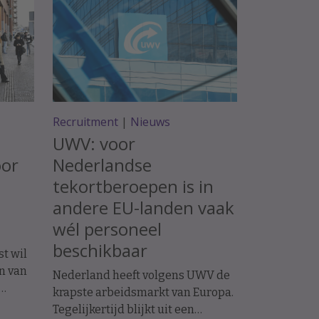
Recruitment
|
Nieuws
UWV: voor
oor
Nederlandse
tekortberoepen is in
andere EU-landen vaak
wél personeel
beschikbaar
st wil
n van
Nederland heeft volgens UWV de
krapste arbeidsmarkt van Europa.
ers’.
Tegelijkertijd blijkt uit een