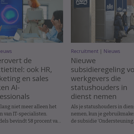
ieuws
Recruitment
|
Nieuws
erovert de
Nieuwe
tietitel: ook HR,
subsidieregeling v
eting en sales
werkgevers die
en AI-
statushouders in
essionals
dienst nemen
allang niet meer alleen het
Als je statushouders in dien
 van IT-specialisten.
nemen, kun je gebruikmake
els bevindt 58 procent van
de subsidie ‘Ondersteuning
gerelateerde functietitels
Werkgevers Inzet Statushoud