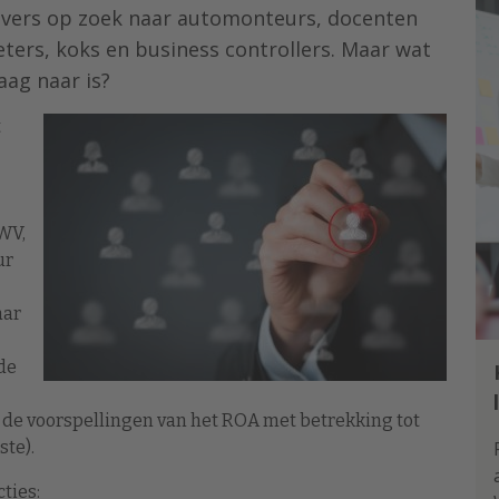
gevers op zoek naar automonteurs, docenten
ters, koks en business controllers. Maar wat
aag naar is?
t
WV,
ur
aar
de
 de voorspellingen van het ROA met betrekking tot
te).
ties: