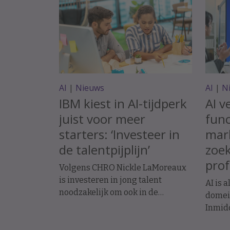
AI
|
Nieuws
AI
|
N
IBM kiest in AI-tijdperk
AI v
juist voor meer
func
starters: ‘Investeer in
mark
de talentpijplijn’
zoek
prof
Volgens CHRO Nickle LaMoreaux
is investeren in jong talent
AI is 
noodzakelijk om ook in de
domein
toekomst over de juiste
Inmidd
vaardigheden te beschikken.
de AI-