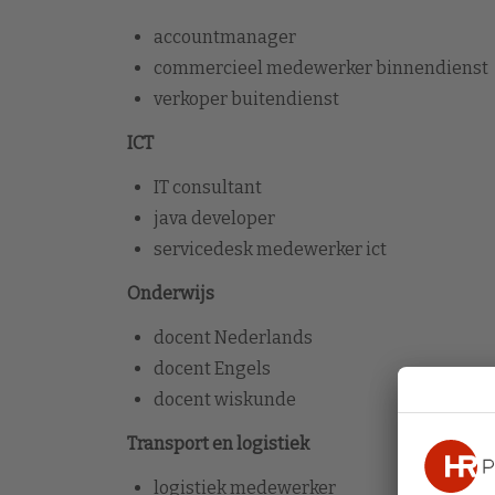
accountmanager
commercieel medewerker binnendienst
verkoper buitendienst
ICT
IT consultant
java developer
servicedesk medewerker ict
Onderwijs
docent Nederlands
docent Engels
docent wiskunde
Transport en logistiek
logistiek medewerker