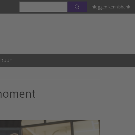
Inloggen kennisbank
ltuur
 moment