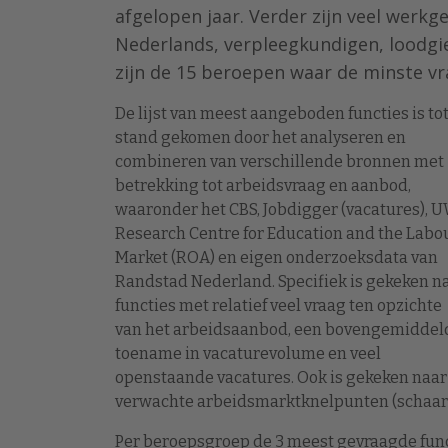
afgelopen jaar. Verder zijn veel werk
Nederlands, verpleegkundigen, loodgie
zijn de 15 beroepen waar de minste vr
De lijst van meest aangeboden functies is to
stand gekomen door het analyseren en
combineren van verschillende bronnen met
betrekking tot arbeidsvraag en aanbod,
waaronder het CBS, Jobdigger (vacatures), U
Research Centre for Education and the Labo
Market (ROA) en eigen onderzoeksdata van
Randstad Nederland. Specifiek is gekeken n
functies met relatief veel vraag ten opzichte
van het arbeidsaanbod, een bovengemiddel
toename in vacaturevolume en veel
openstaande vacatures. Ook is gekeken naar
verwachte arbeidsmarktknelpunten (schaars
Per beroepsgroep de 3 meest gevraagde func