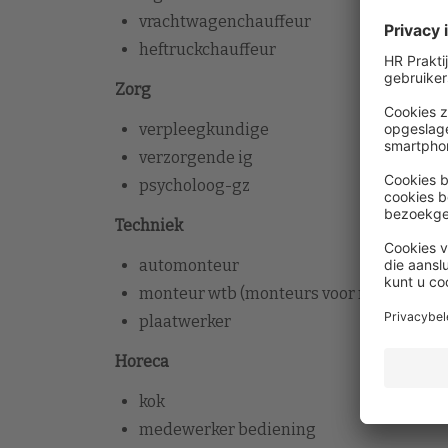
vrachtwagenchauffeur
heftruckchauffeur
Zorg
verpleegkundige
verzorgende ig
psycholoog-gz
Techniek
automonteur
monteur wtb (monteurs voor motoren, kra
plaatwerker
Horeca
kok
medewerker bediening