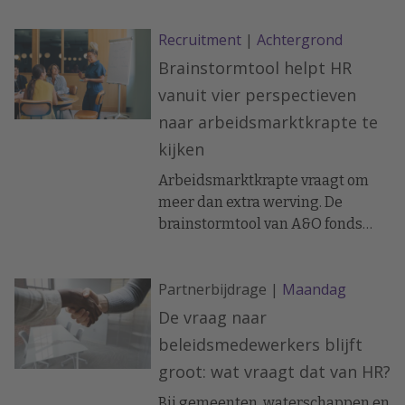
Recruitment
|
Achtergrond
Brainstormtool helpt HR
vanuit vier perspectieven
naar arbeidsmarktkrapte te
kijken
Arbeidsmarktkrapte vraagt om
meer dan extra werving. De
brainstormtool van A&O fonds
Gemeenten helpt HR-
professionals om samen met
Partnerbijdrage |
Maandag
managers, financials, IT-
specialisten en medewerkers uit
De vraag naar
de business
beleidsmedewerkers blijft
personeelsvraagstukken vanuit
groot: wat vraagt dat van HR?
vier verschillende perspectieven
te bekijken. Dat moet leiden tot
Bij gemeenten, waterschappen en