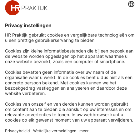
Snel naar
Meer
Nieuws
HR Academy
Whitepapers
HR Podcast
Webinars
CHRO
Word lid
HR Day
Contact
Volg Ons