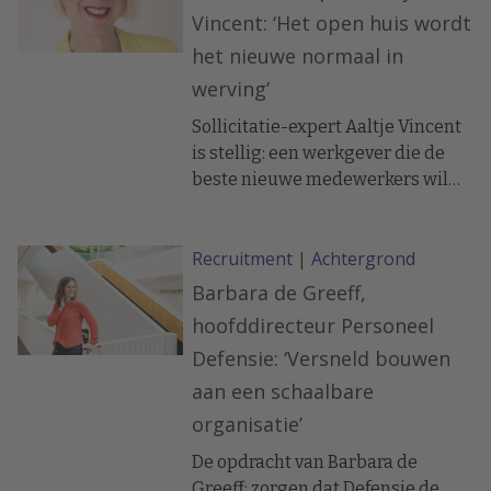
Vincent: ‘Het open huis wordt
het nieuwe normaal in
werving’
Sollicitatie-expert Aaltje Vincent
is stellig: een werkgever die de
beste nieuwe medewerkers wil
aantrekken, ontkomt niet aan
‘bruut eerlijk’ zijn. Omdat
Recruitment
|
Achtergrond
eerlijkheid teleurstellingen en
mismatches voorkomt. ‘De
Barbara de Greeff,
wervingscampagne is wegens
hoofddirecteur Personeel
succes gestaakt’
Defensie: ‘Versneld bouwen
aan een schaalbare
organisatie’
De opdracht van Barbara de
Greeff: zorgen dat Defensie de