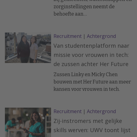
nieuwe oplossingen voor onder
zorginstellingen neemt de
meer instroom, behoud en
behoefte aan
slimmer organiseren van werk.
beleidsmedewerkers al jaren toe.
Voor HR betekent dat meer dan
Recruitment
|
Achtergrond
alleen vacatures wegzetten. Je
werft in een krappe markt,
Van studentenplatform naar
concurreert met adviesbureaus
missie voor vrouwen in tech:
en moet ondertussen kennis zien
de zussen achter Her Future
te behouden die met senioren de
deur uitloopt. Een bredere blik op
Zussen Linky en Micky Chen
werving en ontwikkeling is
bouwen met Her Future aan meer
daarbij geen luxe meer.
kansen voor vrouwen in tech.
Recruitment
|
Achtergrond
Zij-instromers met gelijke
skills werven: UWV toont lijst