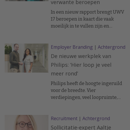
verwante beroepen
In een nieuw rapport brengt UWV
17 beroepen in kaart die vaak
moeilijk in te vullen zijn en
koppelt ze aan 10 verwante
beroepen met vergelijkbare
Employer Branding
|
Achtergrond
vaardigheden.
De nieuwe werkplek van
Philips: ‘Hier loop je veel
meer rond’
Philips heeft de hoogte ingeruild
voor de breedte. Vier
verdiepingen, veel loopruimte,
warme kleuren en keukens
precies daar waar je elkaar niet
Recruitment
|
Achtergrond
kunt ontwijken. En dat is geen
toeval.
Sollicitatie-expert Aaltje