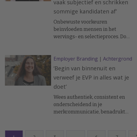
vaak subjectief en schrikken
sommige kandidaten af’
Onbewuste voorkeuren
beïnvloeden mensen in het
wervings- en selectieproces. Door
daar rekening mee te houden in
de vacaturetekst kunnen
Employer Branding
|
Achtergrond
organisaties volgens
organisatiepsychologe Siham
‘Begin van binnenuit en
Ammal werken aan een
verweef je EVP in alles wat je
gevarieerder personeelsbestand
doet’
en de aantrekkingskracht voor
sommige groepen vergroten.
Wees authentiek, consistent en
onderscheidend in je
merkcommunicatie, benadrukt
universitair hoofddocent HRM,
Greet Van Hoye. Zij doet al jaren
onderzoek naar employer
1
2
3
…
6
7