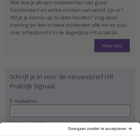
Wat doe je als een medewerker niet goed
functioneert en welke vormen van verlof zijn er?
Wil je je kennis up-to-date houden? Volg deze
training en leer in twee ochtenden alle ins en outs
over arbeidsrecht in de dagelijkse HR-praktijk.
Meer info
Schrijf je in voor de nieuwsbrief HR
Praktijk Signaal
E-mailadres
Ja, ik schrijf me in