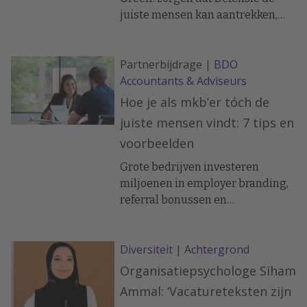
juiste mensen kan aantrekken,
behouden en ontwikkelen om een
moderne, flexibele en inzetbare
Partnerbijdrage |
BDO
krijgsmacht te waarborgen.
Accountants & Adviseurs
Hoe je als mkb’er tóch de
juiste mensen vindt: 7 tips en
voorbeelden
Grote bedrijven investeren
miljoenen in employer branding,
referral bonussen en
recruitmentcampagnes. Maar wat
als je als mkb-ondernemer werkt
Diversiteit
|
Achtergrond
met een beperkt budget?
Organisatiepsychologe Siham
Ammal: ‘Vacatureteksten zijn