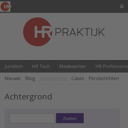
Juridisch
HR Tech
Medewerker
HR Professiona
Nieuws
Blog
Achtergrond
Cases
Persberichten
P
Achtergrond
Zoeken