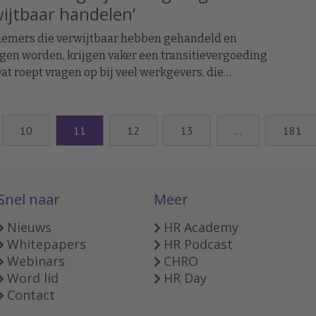
ijtbaar handelen’
emers die verwijtbaar hebben gehandeld en
gen worden, krijgen vaker een transitievergoeding
at roept vragen op bij veel werkgevers, die
chten dat een werknemer bij verwijtbaar handelen
 kosten ontslagen kan worden.
10
11
12
13
…
181
Snel naar
Meer
Nieuws
HR Academy
Whitepapers
HR Podcast
Webinars
CHRO
Word lid
HR Day
Contact