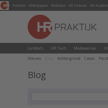
Partners
Whitepapers
Webinars
HR Podcast
HR Academ
Juridisch
HR Tech
Medewerker
H
Nieuws
Blog
Achtergrond
Cases
Pers
Blog