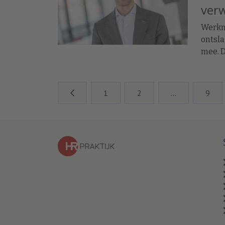
verw
Werkn
ontsla
mee. D
verwa
zonder
1
2
…
9