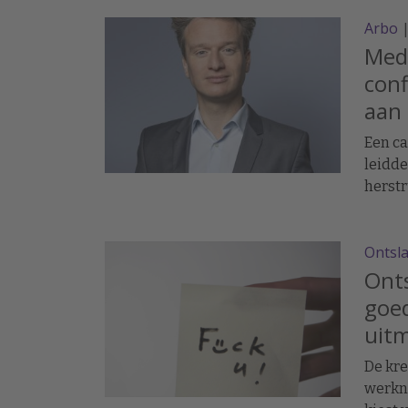
Arbo
Medi
conf
aan
Een ca
leidde
herstr
Ontsl
Onts
goed
uitm
De kr
werkne