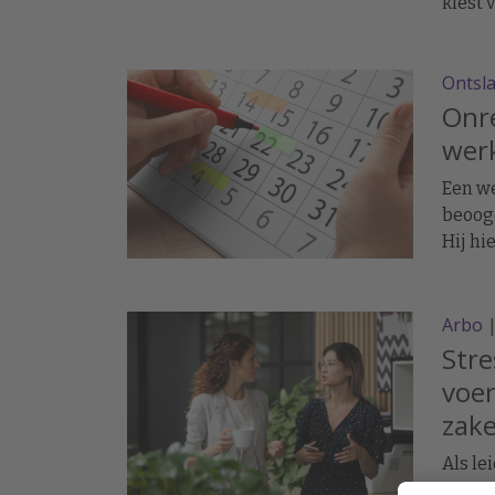
kiest 
ietwat
Wille
Ontsl
Onr
wer
Een we
beoogd
Hij hi
had d
opgez
heeft 
Arbo
vergo
Stre
betale
voer
zak
Als le
op zoe