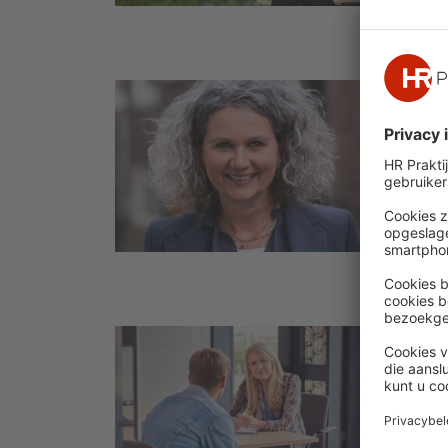
enkele
Wet D
Wet 
mind
HR-p
De ha
strat
flexib
Oerle
Veilig
Gren
‘Wer
hebb