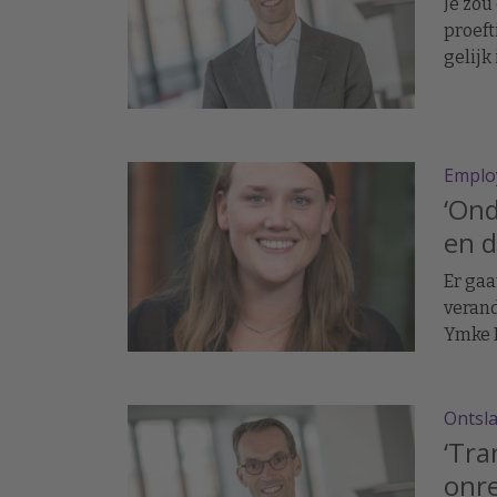
Je zou
proef
gelijk
soms 
Emplo
‘Ond
en d
Er gaa
verand
Ymke 
Ontsl
‘Tra
onre