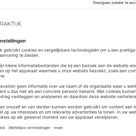
 tips.
BA
|
Blog
DBA: Minder paniek maar niet
er impact – De gevolgen voor ons
rofessionals
ndhaving van de Wet DBA dwingt HR-afdelingen tot
egische keuzes. Werkgevers zoeken naar manieren om
iliteit te behouden ziet oud NVP-voorzitter Irene
mans.
e werkplek
|
Blog
soverschrijdend gedrag:
kgevers moeten niet alleen oog
en voor de klager, maar ook voor