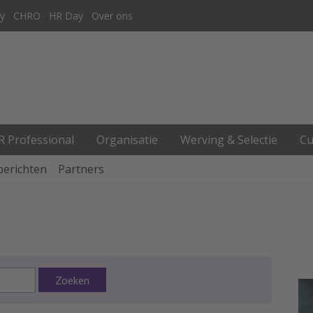
y
CHRO
HR Day
Over ons
R Professional
Organisatie
Werving & Selectie
Cu
berichten
Partners
Zoeken