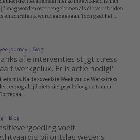
 denken dat het allemaal niet zo ingewikkeld is. Een
tijd mag worden overeengekomen als die voor beiden
 is en schriftelijk wordt aangegaan. Toch gaat het
mis.
yee journey
|
Blog
anks alle interventies stijgt stress
aalt werkgeluk. Er is actie nodig!’
t iets mis. Na de zoveelste Week van de Werkstress
ert er nog altijd niets ziet psycholoog en trainer
Dorrepaal.
ag
|
Blog
nsitievergoeding voelt
chtvaardig bij ontslag wegens