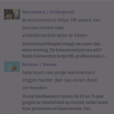
Recruitment
|
Achtergrond
Brainstormtool helpt HR vanuit vier
perspectieven naar
arbeidsmarktkrapte te kijken
Arbeidsmarktkrapte vraagt om meer dan
extra werving. De brainstormtool van A&O
fonds Gemeenten helpt HR-professionals om
samen met managers, financials, IT-
Belonen
|
Nieuws
specialisten en medewerkers uit de business
Salarissen van jonge werknemers
personeelsvraagstukken vanuit vier
stijgen harder dan cao-lonen doen
verschillende perspectieven te bekijken. Dat
moet leiden tot nieuwe oplossingen voor
vermoeden
onder meer instroom, behoud en slimmer
Vooral werknemers tussen de 20 en 35 jaar
organiseren van werk.
gingen er relatief veel op vooruit, onder meer
door promoties en baanwissels. Dat