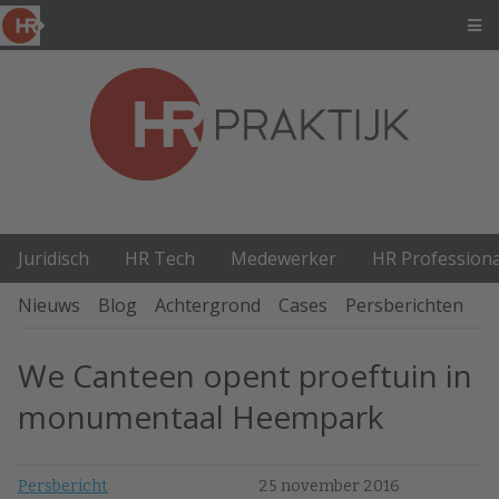
Juridisch
HR Tech
Medewerker
HR Professiona
Nieuws
Blog
Achtergrond
Cases
Persberichten
P
We Canteen opent proeftuin in
monumentaal Heempark
Persbericht
25 november 2016