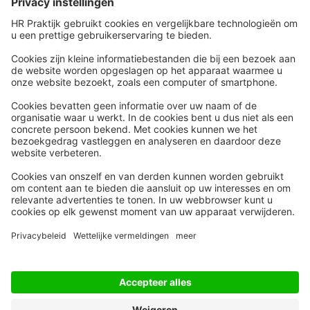
mensen informeren?
Snel naar
Meer
Nieuws
HR Academy
Whitepapers
HR Podcast
Webinars
CHRO
Word lid
HR Day
Contact
Volg Ons
Alle rechten voorbehouden
Privacyinstellingen
Privacy Statement
Algemene Voorwaarden