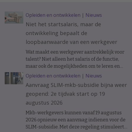
Opleiden en ontwikkelen
|
Nieuws
Niet het startsalaris, maar de
ontwikkeling bepaalt de
loopbaanwaarde van een werkgever
Wat maakt een werkgever aantrekkelijk voor
talent? Niet alleen het salaris of de functie,
maar ook de mogelijkheden om te leren en
ervaring op te doen. Onderzoek naar de
Opleiden en ontwikkelen
|
Nieuws
loopbanen van werknemers laat zien dat de
Aanvraag SLIM-mkb-subsidie bijna weer
ontwikkelkansen binnen een organisatie op
geopend: 2e tijdvak start op 19
langere termijn verschil kunnen maken.
augustus 2026
Mkb-werkgevers kunnen vanaf 19 augustus
2026 opnieuw een aanvraag indienen voor de
SLIM-subsidie. Met deze regeling stimuleert