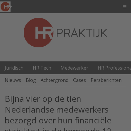
Juridisch
HR Tech
Medewerker
HR Professiona
Nieuws
Blog
Achtergrond
Cases
Persberichten
P
Bijna vier op de tien
Nederlandse medewerkers
bezorgd over hun financiële