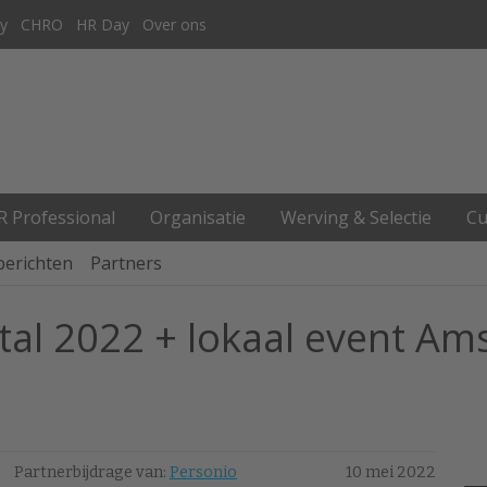
y
CHRO
HR Day
Over ons
R Professional
Organisatie
Werving & Selectie
Cu
berichten
Partners
tal 2022 + lokaal event Am
Partnerbijdrage van:
Personio
10 mei 2022