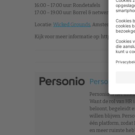
16:00 – 17:00 uur: Rondetafels
17:00 – 19:00 uur: Borrel & netwerken
Locatie:
Wicked Grounds
, Amsterdam
Kijk voor meer informatie op: https://hug.
Personio
Personio is het inte
Want de rol van HR i
beloont, begeleidt 
willen blijven. Per
één platform, zodat
en meer ruimte hebb