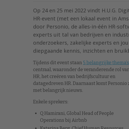
Op 24 en 25 mei 2022 vindt H.U.G. Digi
HR-event (met een lokaal event in Am
door Personio, de alles-in-één HR-sof
experts uit tal van bedrijven en indus
onderzoekers, zakelijke experts en jo
diepgaande kennis, inzichten en bruik
Tijdens dit event staan
5 belangrijke thema’s
centraal, waaronder de veranderende rol va
HR, het creëren van bedrijfscultuur en
datagedreven HR. Daarnaast komt Personio z
met belangrijk nieuws.
Enkele sprekers:
Q Hamirani, Global Head of People
Operations bij Airbnb
Katarina Berg, Chief Human Resources