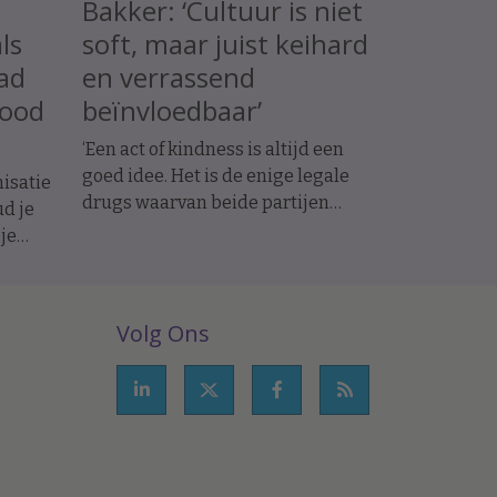
Bakker: ‘Cultuur is niet
als
soft, maar juist keihard
bad
en verrassend
good
beïnvloedbaar’
‘Een act of kindness is altijd een
goed idee. Het is de enige legale
nisatie
drugs waarvan beide partijen
d je
high worden.’
 je
m
alist
Volg Ons