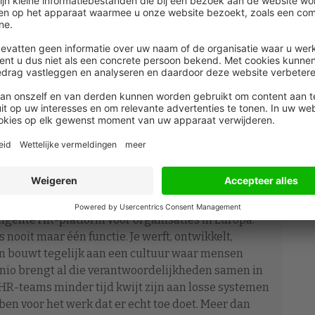
personio.com/hug-digtal/amsterdam/
lligente HR-platform voor organisaties in Europa.
s nooit maar één functie. Je werft, ontwikkelt,
en bouwt tegelijk aan een cultuur waar mensen
sonio brengt al die verantwoordelijkheden samen in
 HR-teams minder tijd kwijt zijn aan losse systemen
en voor het werk dat er echt toe doet. Meer dan