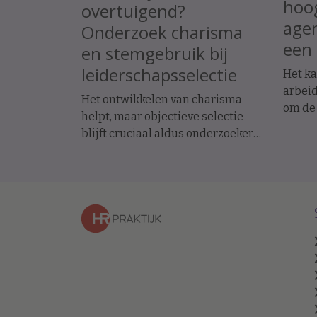
hoog
overtuigend?
agen
Onderzoek charisma
een 
en stemgebruik bij
leiderschapsselectie
Het ka
arbeid
Het ontwikkelen van charisma
om de
helpt, maar objectieve selectie
toeko
blijft cruciaal aldus onderzoeker
Volgen
en hoogleraar arbeids- en
de ni
organisatiepsychologie Janneke
HR ee
Oostrom.
strate
innova
organi