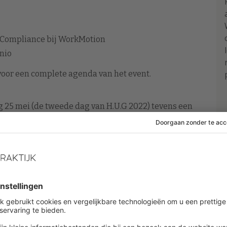
r Compliance bij WorkMotion
nio
 voor een complete agenda van het event.
g 25 mei (de tweede dag van H.U.G 2022) tevens een
en naast
Lars Boom
, country manager Benelux voor
t Purpose Preacher en voormalig Chief Evangelist en
ly),
Yara Wattel
, (People & Culture Lead bij 7people)
sent Masons) hun ervaringen en inzichten delen over
ken
 Q&A