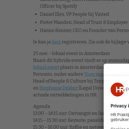
Officer bij Spotify
Daniel Illes, VP People bij Vinted
Pieter Manden, Head of Trust & Employe
Hanno Renner, CEO en Founder van Perso
Je kan je
hier
registreren. Zie ook de bijlage
25 mei – lokaal event in Amsterdam
Naast dit hybride event vindt er op woensda
lokaal event
plaats in Amsterdam. Daar zull
Personio, onder andere
Ynzo van Zanten
(Pos
Head of People & Culture bij Tony’s Chocolone
en
Stephanie Dekker
(Legal Director bij Pin
actuele ontwikkelingen in HR.
Agenda
13:00 – 14:15 uur: Ontvangst en lunch/netwer
14:15 – 15:30 uur: Keynote, paneldiscussie en
15:30 – 16:00 uur: Koffie en netwerken