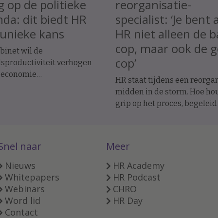
 op de politieke
reorganisatie-
da: dit biedt HR
specialist: ‘Je bent 
unieke kans
HR niet alleen de 
cop, maar ook de 
binet wil de
cop’
sproductiviteit verhogen
 economie
HR staat tijdens een reorga
mstbestendig te houden.
midden in de storm. Hoe hou
s Jan Tjerk Boonstra biedt
grip op het proces, begeleid
euwe Productiviteitsagenda
medewerkers zorgvuldig en
n uitgelezen kans om een
voorkom je dat je eigen tea
gischere rol te pakken bij
omvalt? Reorganisatie-speci
tie, werkontwerp en
Snel naar
Meer
Rein Heddema deelt zijn
satieontwikkeling.
belangrijkste inzichten.
Nieuws
HR Academy
Whitepapers
HR Podcast
Webinars
CHRO
Word lid
HR Day
Contact