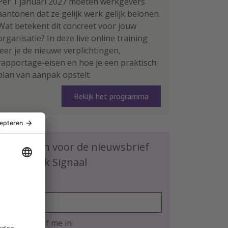
Per 1 januari 2027 moeten werkgevers
aantonen dat ze gelijk werk gelijk belonen.
Wat betekent dit concreet voor jouw
organisatie? In deze live online training
leer je de nieuwe verplichtingen,
rapportage-eisen en hoe je een praktisch
plan van aanpak opstelt.
Bekijk het programma
Schrijf je in voor de nieuwsbrief
HR Praktijk Signaal
E-mailadres
Ja, ik schrijf me in