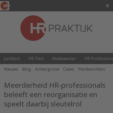
Juridisch
HR Tech
Medewerker
HR Professiona
Nieuws
Blog
Achtergrond
Cases
Persberichten
P
Meerderheid HR-professionals
beleeft een reorganisatie en
speelt daarbij sleutelrol