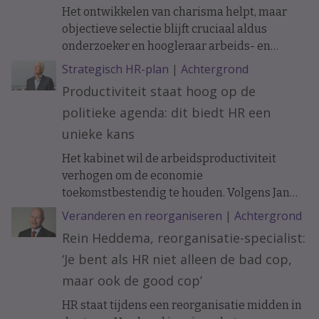
Het ontwikkelen van charisma helpt, maar
objectieve selectie blijft cruciaal aldus
onderzoeker en hoogleraar arbeids- en
organisatiepsychologie Janneke Oostrom.
Strategisch HR-plan
|
Achtergrond
Productiviteit staat hoog op de
politieke agenda: dit biedt HR een
unieke kans
Het kabinet wil de arbeidsproductiviteit
verhogen om de economie
toekomstbestendig te houden. Volgens Jan
Tjerk Boonstra biedt de nieuwe
Veranderen en reorganiseren
|
Achtergrond
Productiviteitsagenda HR een uitgelezen
Rein Heddema, reorganisatie-specialist:
kans om een strategischere rol te pakken bij
‘Je bent als HR niet alleen de bad cop,
innovatie, werkontwerp en
organisatieontwikkeling.
maar ook de good cop’
HR staat tijdens een reorganisatie midden in