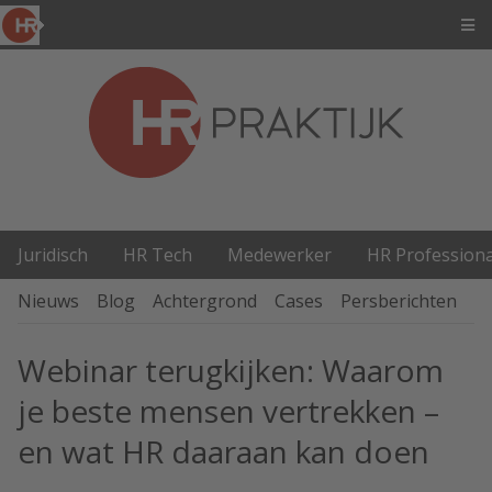
Juridisch
HR Tech
Medewerker
HR Professiona
Nieuws
Blog
Achtergrond
Cases
Persberichten
P
Webinar terugkijken: Waarom
je beste mensen vertrekken –
en wat HR daaraan kan doen