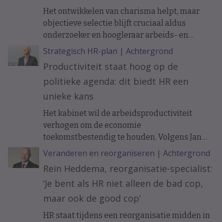
Het ontwikkelen van charisma helpt, maar
objectieve selectie blijft cruciaal aldus
onderzoeker en hoogleraar arbeids- en
organisatiepsychologie Janneke Oostrom.
Strategisch HR-plan
|
Achtergrond
Productiviteit staat hoog op de
politieke agenda: dit biedt HR een
unieke kans
Het kabinet wil de arbeidsproductiviteit
verhogen om de economie
toekomstbestendig te houden. Volgens Jan
Tjerk Boonstra biedt de nieuwe
Veranderen en reorganiseren
|
Achtergrond
Productiviteitsagenda HR een uitgelezen
Rein Heddema, reorganisatie-specialist:
kans om een strategischere rol te pakken bij
‘Je bent als HR niet alleen de bad cop,
innovatie, werkontwerp en
organisatieontwikkeling.
maar ook de good cop’
HR staat tijdens een reorganisatie midden in