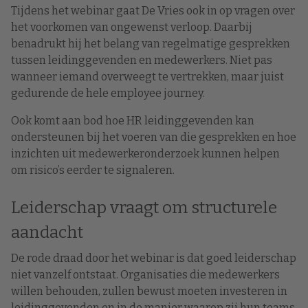
Tijdens het webinar gaat De Vries ook in op vragen over
het voorkomen van ongewenst verloop. Daarbij
benadrukt hij het belang van regelmatige gesprekken
tussen leidinggevenden en medewerkers. Niet pas
wanneer iemand overweegt te vertrekken, maar juist
gedurende de hele employee journey.
Ook komt aan bod hoe HR leidinggevenden kan
ondersteunen bij het voeren van die gesprekken en hoe
inzichten uit medewerkeronderzoek kunnen helpen
om risico’s eerder te signaleren.
Leiderschap vraagt om structurele
aandacht
De rode draad door het webinar is dat goed leiderschap
niet vanzelf ontstaat. Organisaties die medewerkers
willen behouden, zullen bewust moeten investeren in
leidinggevenden en in de manier waarop zij hun teams