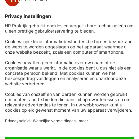
Snel naar
Meer
Nieuws
HR Academy
Whitepapers
HR Podcast
Webinars
CHRO
Word lid
HR Day
Contact
Volg Ons