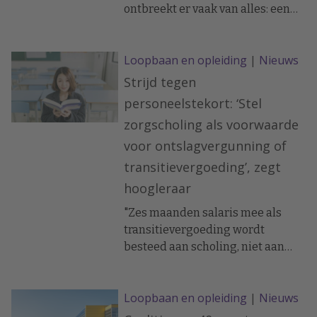
ontbreekt er vaak van alles: een
kopie van het ID, een
handtekening onder het contract,
Loopbaan en opleiding
|
Nieuws
een bijtelling of
pensioenformulier. Een compleet
Strijd tegen
personeelsdossier klinkt logisch.
personeelstekort: ‘Stel
Maar in de praktijk ontbreekt er
zorgscholing als voorwaarde
vaak van alles: een kopie van het
voor ontslagvergunning of
ID, een handtekening onder het
contract, een bijtelling of
transitievergoeding’, zegt
pensioenformulier. Voor HR
hoogleraar
betekent dat zoeken, mailen en
wachten… terwijl de klok doortikt.
"Zes maanden salaris mee als
transitievergoeding wordt
besteed aan scholing, niet aan
een caravan"
Loopbaan en opleiding
|
Nieuws