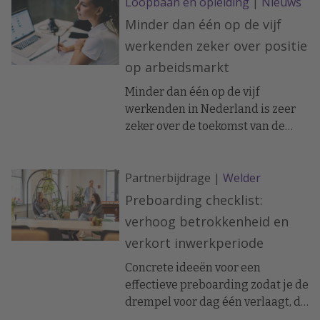
Loopbaan en opleiding
|
Nieuws
Minder dan één op de vijf
werkenden zeker over positie
op arbeidsmarkt
Minder dan één op de vijf
werkenden in Nederland is zeer
zeker over de toekomst van de
eigen baan. Met dat aandeel blijft
Nederland achter bij het
Partnerbijdrage |
Welder
wereldwijde gemiddelde van 22
procent.
Preboarding checklist:
verhoog betrokkenheid en
verkort inwerkperiode
Concrete ideeën voor een
effectieve preboarding zodat je de
drempel voor dag één verlaagt, de
betrokkenheid verhoogt en de