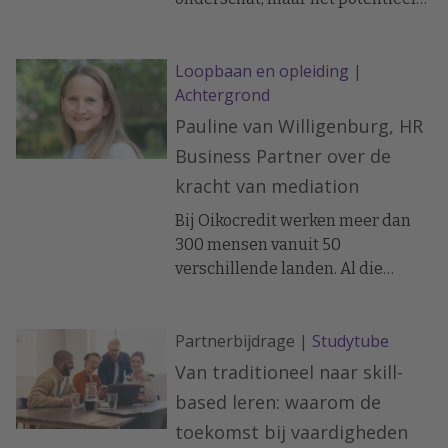
ervan is enorm. In dit blog delen
we waardevolle inzichten en
Loopbaan en opleiding
|
strategieën om AI te integreren in
Achtergrond
L&D, gebaseerd op het e-book:
'Vergroot de impact van leren en
Pauline van Willigenburg, HR
ontwikkelen met behulp van AI.'
Business Partner over de
Lees verder en ontdek hoe AI kan
kracht van mediation
helpen om het verschil te maken
waar het echt telt: bij je
Bij Oikocredit werken meer dan
medewerkers.
300 mensen vanuit 50
verschillende landen. Al die
culturele verschillen brengen een
mooie dynamiek met zich mee,
Partnerbijdrage |
Studytube
maar soms ook uitdagingen. Zo
ontstaat er wel eens een
Van traditioneel naar skill-
misverstand.
based leren: waarom de
toekomst bij vaardigheden