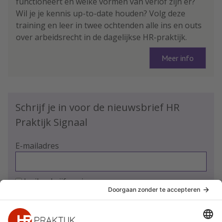
functioneert en welke vormen van verlof zijn er?
Wil je je kennis up-to-date houden? Volg deze
training en leer in twee ochtenden alle ins en outs
over arbeidsrecht in de dagelijkse HR-praktijk.
Meer info
Schrijf je in voor de nieuwsbrief HR
Praktijk Signaal
E-mailadres
Ja, ik schrijf me in