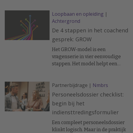
inwerkperiode verkort.
Loopbaan en opleiding
|
Achtergrond
De 4 stappen in het coachend
gesprek: GROW
Het GROW-model is een
vragenserie in vier eenvoudige
stappen. Het model helpt een
coachinggesprek op een
efficiënte en gestructureerde
Partnerbijdrage |
Nmbrs
manier te laten verlopen.
Personeelsdossier checklist:
begin bij het
indiensttredingsformulier
Een compleet personeelsdossier
klinkt logisch. Maar in de praktijk