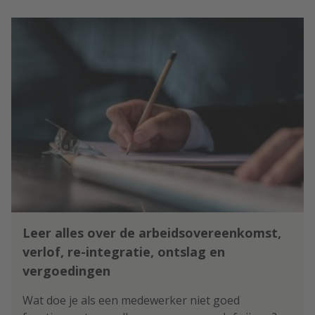
cultuur waarin leren wordt
aangemoedigd, leidt tot meer
samenwerking, innovatie en
betere prestaties. Toch blijkt het
in de praktijk lastig om een lerend
klimaat te creëren. Met de
onderstaande – op onderzoek
gebaseerde – adviezen, helpen we
je op weg.
Leer alles over de arbeidsovereenkomst,
verlof, re-integratie, ontslag en
vergoedingen
Wat doe je als een medewerker niet goed