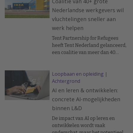
Coalitie van 40+ grote
Nederlandse werkgevers wil
vluchtelingen sneller aan
werk helpen
Tent Partnership for Refugees
heeft Tent Nederland gelanceerd,
een coalitie van meer dan 40
bedrijven, waaronder IKEA,
Marriott International, Philips en
Loopbaan en opleiding
|
Vebego, die vluchtelingen sneller
Achtergrond
aan werk helpen. Uitbreiding
naar België volgt eind 2025.
AI en leren & ontwikkelen:
concrete AI-mogelijkheden
binnen L&D
De impact van AI op leren en
ontwikkelen wordt vaak
onderschat, maar het potentieel