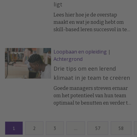
ligt
Lees hier hoe je de overstap
maakt en wat je nodig hebt om
skill-based leren succesvol in te
zetten.
Loopbaan en opleiding
|
Achtergrond
Drie tips om een lerend
klimaat in je team te creëren
Goede managers streven ernaar
om het potentieel van hun team
optimaal te benutten en verder te
ontwikkelen voor betere
prestaties en gelukkige
medewerkers. Onderzoek van
1
2
3
…
57
58
Mary C. Murphy bewijst dat een